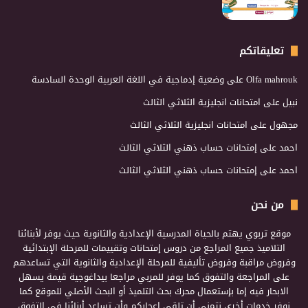
تعليقاتكم
Olfa mahrouk
على
وضعية إدماجية في اللغة العربية الوحدة السادسة
نبيل
على
امتحانات انجليزية الثلاثي الثالث
مجهول
على
امتحانات انجليزية الثلاثي الثالث
احمد
على
إمتحانات حساب ذهني الثلاثي الثالث
احمد
على
إمتحانات حساب ذهني الثلاثي الثالث
من نحن
موقع تربوي يهتم بالحياة المدرسية الإعدادية والثانوية حيث يوفر لأبنائنا
التلاميذ جميع المراجع من دروس إمتحانات وتقييمات للمرحلة الإبتدائية
وفروض مراقبة وفروض تأليفية للمرحلة الإعدادية والثانوية التي تساعدهم
على المراجعة والتفوق كما يوفر للمربي مراجعا بيداغوجية قيمة يسهل
الابحار فيه إما بإستعمال محرك بحث التلميذ أو البحث الأصلي للموقع كما
نوفر خدمات أخرى نتمنى أن تلقى إعجابكم وأن تساعد أبنائنا في التفوق