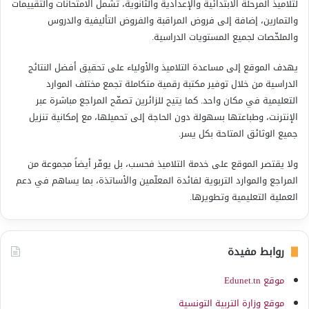
لتلاميذ المرحلة الابتدائية والإعدادية والثانوية، تشمل الامتحانات والتقييمات
والتمارين، إضافة إلى فروض المراقبة والفروض التأليفية والدروس
والملخّصات لجميع المستويات الدراسية.
يهدف الموقع إلى مساعدة التلاميذ والأولياء على تحقيق أفضل النتائج
الدراسية من خلال توفير مكتبة رقمية متكاملة تجمع مختلف الموارد
التعليمية في مكان واحد. كما يتيح للزائرين تصفّح المراجع مباشرة عبر
الإنترنت، وطباعتها بسهولة دون الحاجة إلى تحميلها، مع إمكانية تنزيل
جميع الوثائق المتاحة بكل يسر.
ولا يقتصر الموقع على خدمة التلاميذ فحسب، بل يوفّر أيضاً مجموعة من
المراجع والموارد التربوية لفائدة المعلّمين والأساتذة، بما يساهم في دعم
العملية التعليمية وتطويرها.
روابط مفيدة
موقع Edunet.tn
موقع وزارة التربية التونسية