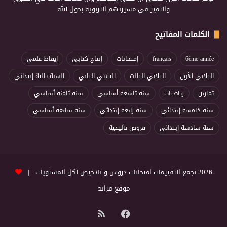
والتميز في مسيرتهم التربوية بحول الله
الكلمات المفاتيح
6ème année
français
إمتحانات
إنتاج كتابي
إيقاظ علمي
الثلاثي الأول
الثلاثي الثالث
الثلاثي الثاني
السنة ثالثة إبتدائي
تمارين
رياضيات
سنة تاسعة أساسي
سنة ثامنة أساسي
سنة خامسة إبتدائي
سنة رابعة إبتدائي
سنة سابعة أساسي
سنة سادسة إبتدائي
فروض تأليفية
2026 نجمع التقييمات امتحانات دروس و تلاخيص لكل المستويات |
موقع قراية
فيسبوك
ملخص