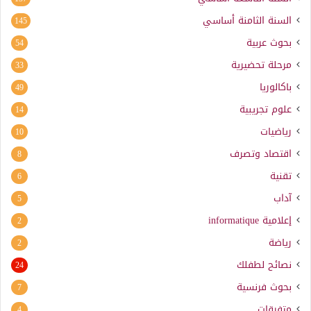
السنة الثامنة أساسي
145
بحوث عربية
54
مرحلة تحضيرية
33
باكالوريا
49
علوم تجريبية
14
رياضيات
10
اقتصاد وتصرف
8
تقنية
6
آداب
5
إعلامية
informatique
2
رياضة
2
نصائح لطفلك
24
بحوث فرنسية
7
متفرقات
4