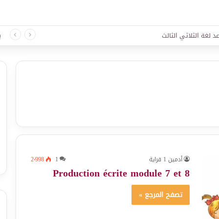
د لغة الثلاثي الثالث
ب
أدمين 1 قراية
1
2٬998
Production écrite module 7 et 8
تصفح المرجع »