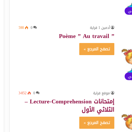
ئي
أدمين 1 قراية
0
590
” Poème ” Au travail
تصفح المرجع »
ئي
موقع قراية
0
3٬852
إمتحانات Lecture-Comprehension –
الثلاثي الأول
تصفح المرجع »