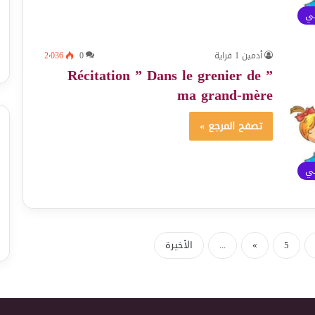
ئي
أدمين 1 قراية
0
2٬036
” Récitation ” Dans le grenier de
ma grand-mère
تصفح المرجع »
ئي
5
»
...
الأخيرة