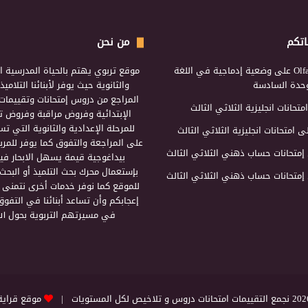
اتكم
من نحن
Olf
على
وضعية إدماجية في اللغة
موقع تربوي يهتم بالحياة المدرسية ال
لوحدة السادسة
والثانوية حيث يوفر لأبنائنا التلامي
المراجع من دروس إمتحانات وتقييمات 
امتحانات انجليزية الثلاثي الثالث
الإبتدائية وفروض مراقبة وفروض تأ
للمرحلة الإعدادية والثانوية التي ت
ى
امتحانات انجليزية الثلاثي الثالث
على المراجعة والتفوق كما يوفر للمرب
إمتحانات حساب ذهني الثلاثي الثالث
بيداغوجية قيمة يسهل الابحار فيه
بإستعمال محرك بحث التلميذ أو البحث
إمتحانات حساب ذهني الثلاثي الثالث
للموقع كما نوفر خدمات أخرى نتمنى 
إعجابكم وأن تساعد أبنائنا في التفوق
في مسيرتهم التربوية بحول الل
التقييمات امتحانات دروس و تلاخيص لكل المستويات |
موقع قراية