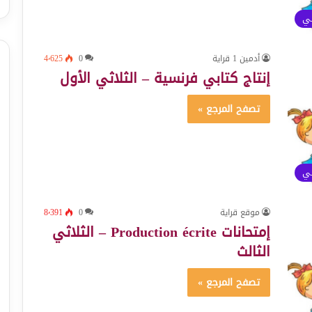
ئي
أدمين 1 قراية
0
4٬625
إنتاج كتابي فرنسية – الثلاثي الأول
تصفح المرجع »
ئي
موقع قراية
0
8٬391
إمتحانات Production écrite – الثلاثي
الثالث
تصفح المرجع »