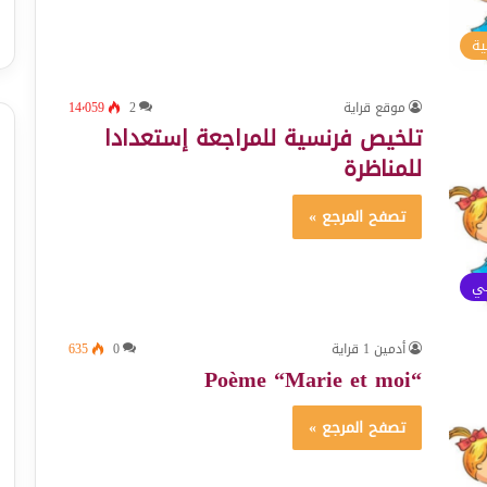
ية
موقع قراية
2
14٬059
تلخيص فرنسية للمراجعة إستعدادا
للمناظرة
تصفح المرجع »
ئي
أدمين 1 قراية
0
635
“Poème “Marie et moi
تصفح المرجع »