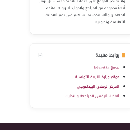
ولا يقتصر الموقع على خدمة التلاميذ فحسب، بل يوفّر
أيضاً مجموعة من المراجع والموارد التربوية لفائدة
المعلّمين والأساتذة، بما يساهم في دعم العملية
التعليمية وتطويرها.
روابط مفيدة
موقع Edunet.tn
موقع وزارة التربية التونسية
المركز الوطني البيداغوجي
الفضاء الرقمي للمراجعة والتدارك