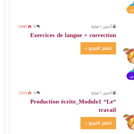
سي
أدمين 1 قراية
0
5٬047
Exercices de langue + correction
تصفح المرجع »
ئي
أدمين 1 قراية
0
2٬678
“Production écrite_Module1 “Le
travail
تصفح المرجع »