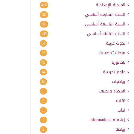
المرحلة الإعدادية
470
السنة السابعة أساسي
167
السنة التاسعة أساسي
157
السنة الثامنة أساسي
145
بحوث عربية
54
مرحلة تحضيرية
33
باكالوريا
49
علوم تجريبية
14
رياضيات
10
اقتصاد وتصرف
8
تقنية
6
آداب
5
إعلامية
informatique
2
رياضة
2