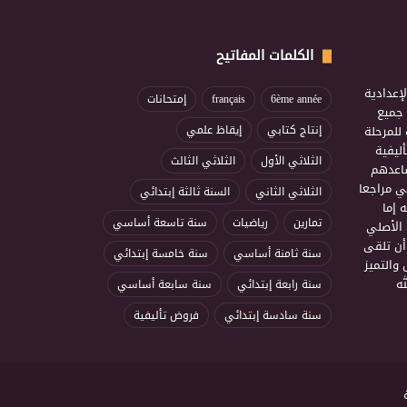
الكلمات المفاتيح
إعدادية
6ème année
français
إمتحانات
ذ جميع
للمرحلة
إنتاج كتابي
إيقاظ علمي
ليفية
الثلاثي الأول
الثلاثي الثالث
ساعدهم
ي مراجعا
الثلاثي الثاني
السنة ثالثة إبتدائي
 إما
تمارين
رياضيات
سنة تاسعة أساسي
 الأصلي
أن تلقى
سنة ثامنة أساسي
سنة خامسة إبتدائي
 والتميز
ه
سنة رابعة إبتدائي
سنة سابعة أساسي
سنة سادسة إبتدائي
فروض تأليفية