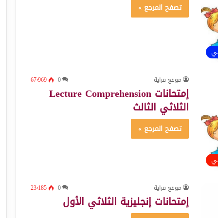
تصفح المرجع »
ئي
موقع قراية
0
67٬969
إمتحانات Lecture Comprehension
الثلاثي الثالث
تصفح المرجع »
ئي
موقع قراية
0
23٬185
إمتحانات إنجليزية الثلاثي الأول