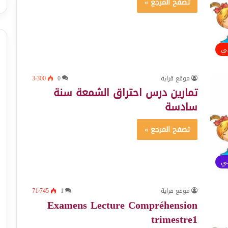
تصفح المرجع »
ئي
موقع قراية
0
3٬300
تمارين درس احتراق الشمعة سنة
سادسة
تصفح المرجع »
ئي
موقع قراية
1
71٬745
Examens Lecture Compréhension
trimestre1