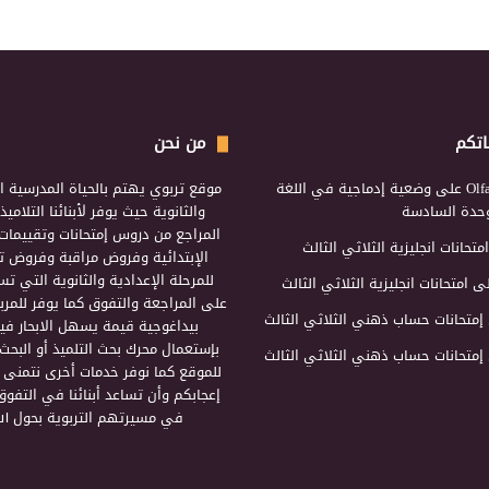
اتكم
من نحن
Olf
على
وضعية إدماجية في اللغة
موقع تربوي يهتم بالحياة المدرسية ال
لوحدة السادسة
والثانوية حيث يوفر لأبنائنا التلامي
المراجع من دروس إمتحانات وتقييمات 
امتحانات انجليزية الثلاثي الثالث
الإبتدائية وفروض مراقبة وفروض تأ
للمرحلة الإعدادية والثانوية التي ت
ى
امتحانات انجليزية الثلاثي الثالث
على المراجعة والتفوق كما يوفر للمرب
إمتحانات حساب ذهني الثلاثي الثالث
بيداغوجية قيمة يسهل الابحار فيه
بإستعمال محرك بحث التلميذ أو البحث
إمتحانات حساب ذهني الثلاثي الثالث
للموقع كما نوفر خدمات أخرى نتمنى 
إعجابكم وأن تساعد أبنائنا في التفوق
في مسيرتهم التربوية بحول الل