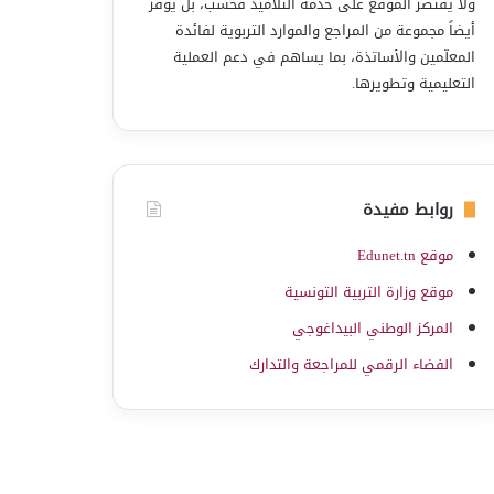
ولا يقتصر الموقع على خدمة التلاميذ فحسب، بل يوفّر
أيضاً مجموعة من المراجع والموارد التربوية لفائدة
المعلّمين والأساتذة، بما يساهم في دعم العملية
التعليمية وتطويرها.
روابط مفيدة
موقع Edunet.tn
موقع وزارة التربية التونسية
المركز الوطني البيداغوجي
الفضاء الرقمي للمراجعة والتدارك