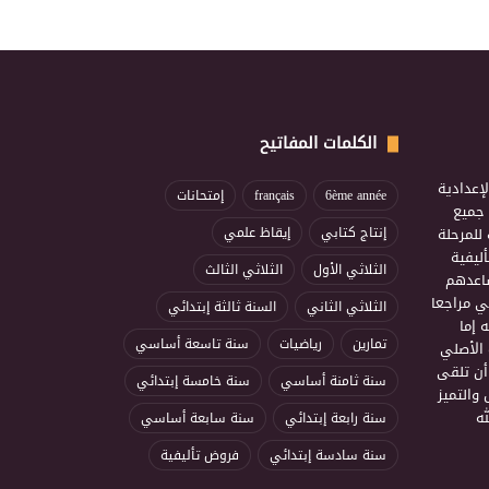
الكلمات المفاتيح
إعدادية
6ème année
français
إمتحانات
ذ جميع
للمرحلة
إنتاج كتابي
إيقاظ علمي
ليفية
الثلاثي الأول
الثلاثي الثالث
ساعدهم
ي مراجعا
الثلاثي الثاني
السنة ثالثة إبتدائي
 إما
تمارين
رياضيات
سنة تاسعة أساسي
 الأصلي
أن تلقى
سنة ثامنة أساسي
سنة خامسة إبتدائي
 والتميز
ه
سنة رابعة إبتدائي
سنة سابعة أساسي
سنة سادسة إبتدائي
فروض تأليفية