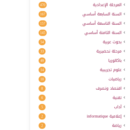
المرحلة الإعدادية
470
السنة السابعة أساسي
167
السنة التاسعة أساسي
157
السنة الثامنة أساسي
145
بحوث عربية
54
مرحلة تحضيرية
33
باكالوريا
49
علوم تجريبية
14
رياضيات
10
اقتصاد وتصرف
8
تقنية
6
آداب
5
إعلامية
informatique
2
رياضة
2