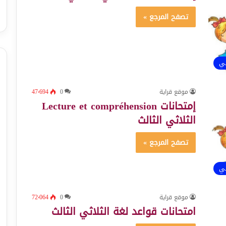
تصفح المرجع »
ئي
موقع قراية
0
47٬694
إمتحانات Lecture et compréhension
الثلاثي الثالث
تصفح المرجع »
ئي
موقع قراية
0
72٬064
امتحانات قواعد لغة الثلاثي الثالث