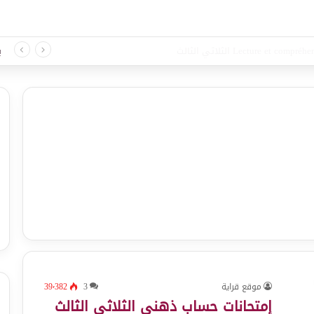
 لغة الثلاثي الثالث
ب
موقع قراية
3
39٬382
إمتحانات حساب ذهني الثلاثي الثالث