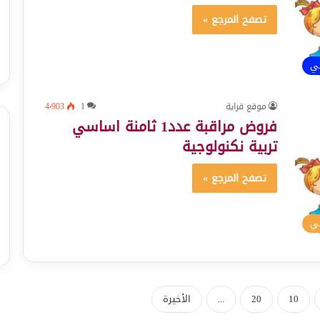
تصفح المرجع »
ئي
موقع قراية
1
4٬903
فروض مراقبة عدد1 ثامنة اساسي
تربية نكنولوجية
تصفح المرجع »
سي
10
20
...
الأخيرة