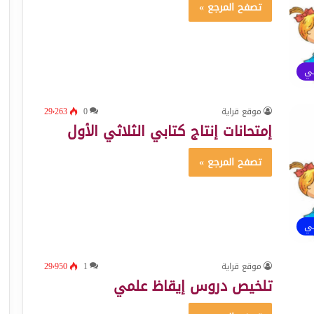
تصفح المرجع »
ئي
موقع قراية
0
29٬263
إمتحانات إنتاج كتابي الثلاثي الأول
تصفح المرجع »
ئي
موقع قراية
1
29٬950
تلخيص دروس إيقاظ علمي