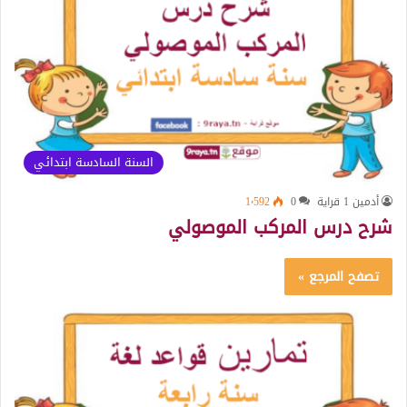
السنة السادسة ابتدائي
أدمين 1 قراية
0
1٬592
شرح درس المركب الموصولي
تصفح المرجع »