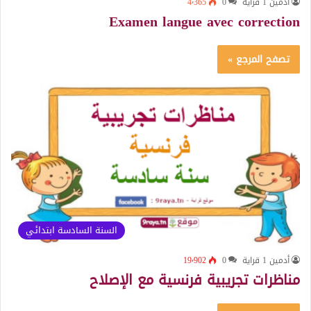
أدمين 1 قراية
0
4٬365
Examen langue avec correction
تصفح المرجع »
السنة السادسة ابتدائي
أدمين 1 قراية
0
19٬902
مناظرات تجريبية فرنسية مع الإصلاح