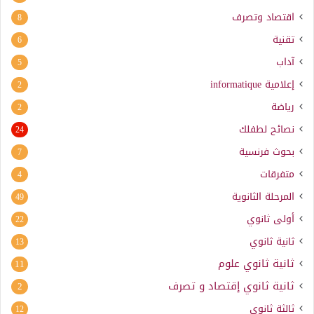
اقتصاد وتصرف
8
تقنية
6
آداب
5
إعلامية
informatique
2
رياضة
2
نصائح لطفلك
24
بحوث فرنسية
7
متفرقات
4
المرحلة الثانوية
49
أولى ثانوي
22
ثانية ثانوي
13
ثانية ثانوي علوم
11
ثانية ثانوي إقتصاد و تصرف
2
ثالثة ثانوي
12