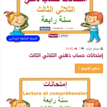
السنة الرابعة ابتدائي
موقع قراية
3
39٬382
إمتحانات حساب ذهني الثلاثي الثالث
تصفح المرجع »