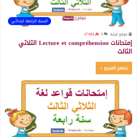
السنة الرابعة ابتدائي
موقع قراية
0
47٬694
إمتحانات Lecture et compréhension الثلاثي
الثالث
تصفح المرجع »