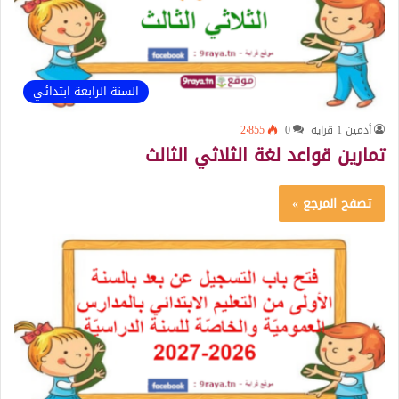
السنة الرابعة ابتدائي
أدمين 1 قراية
0
2٬855
تمارين قواعد لغة الثلاثي الثالث
تصفح المرجع »