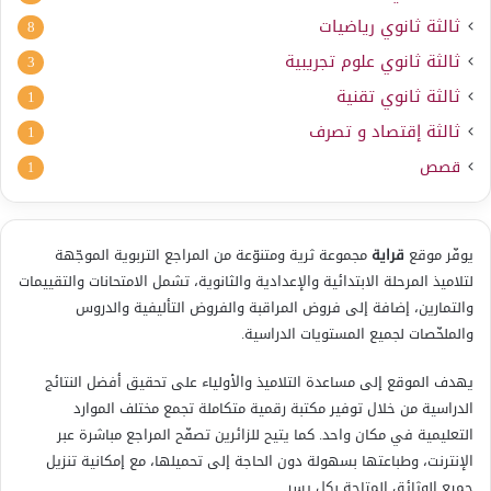
ثالثة ثانوي رياضيات
8
ثالثة ثانوي علوم تجريبية
3
ثالثة ثانوي تقنية
1
ثالثة إقتصاد و تصرف
1
قصص
1
يوفّر موقع
قراية
مجموعة ثرية ومتنوّعة من المراجع التربوية الموجّهة
لتلاميذ المرحلة الابتدائية والإعدادية والثانوية، تشمل الامتحانات والتقييمات
والتمارين، إضافة إلى فروض المراقبة والفروض التأليفية والدروس
والملخّصات لجميع المستويات الدراسية.
يهدف الموقع إلى مساعدة التلاميذ والأولياء على تحقيق أفضل النتائج
الدراسية من خلال توفير مكتبة رقمية متكاملة تجمع مختلف الموارد
التعليمية في مكان واحد. كما يتيح للزائرين تصفّح المراجع مباشرة عبر
الإنترنت، وطباعتها بسهولة دون الحاجة إلى تحميلها، مع إمكانية تنزيل
جميع الوثائق المتاحة بكل يسر.