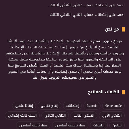
احمد
على
إمتحانات حساب ذهني الثلاثي الثالث
احمد
على
إمتحانات حساب ذهني الثلاثي الثالث
من نحن
موقع تربوي يهتم بالحياة المدرسية الإعدادية والثانوية حيث يوفر لأبنائنا
التلاميذ جميع المراجع من دروس إمتحانات وتقييمات للمرحلة الإبتدائية
وفروض مراقبة وفروض تأليفية للمرحلة الإعدادية والثانوية التي تساعدهم
على المراجعة والتفوق كما يوفر للمربي مراجعا بيداغوجية قيمة يسهل
الابحار فيه إما بإستعمال محرك بحث التلميذ أو البحث الأصلي للموقع كما
نوفر خدمات أخرى نتمنى أن تلقى إعجابكم وأن تساعد أبنائنا في التفوق
والتميز في مسيرتهم التربوية بحول الله
الكلمات المفاتيح
6ème année
français
إمتحانات
إنتاج كتابي
إيقاظ علمي
الثلاثي الأول
الثلاثي الثالث
الثلاثي الثاني
السنة ثالثة إبتدائي
تمارين
رياضيات
سنة تاسعة أساسي
سنة ثامنة أساسي