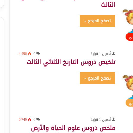
الثالث
تصفح المرجع »
ئي
أدمين 1 قراية
0
4٬496
تلخيص دروس التاريخ الثلاثي الثالث
تصفح المرجع »
سي
أدمين 1 قراية
0
6٬749
ملخص دروس علوم الحياة والأرض