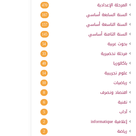
المرحلة الإعدادية
470
السنة السابعة أساسي
167
السنة التاسعة أساسي
157
السنة الثامنة أساسي
145
بحوث عربية
54
مرحلة تحضيرية
33
باكالوريا
49
علوم تجريبية
14
رياضيات
10
اقتصاد وتصرف
8
تقنية
6
آداب
5
إعلامية
informatique
2
رياضة
2