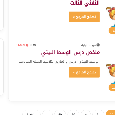
الثلاثي الثالث
تصفح المرجع »
سي
موقع قراية
0
11٬859
ملخص درس الوسط البيئي
الوسط-البيئي: درس و تمارين لتلاميذ السنة السادسة
تصفح المرجع »
ية
20
21
»
30
40
...
الأخيرة