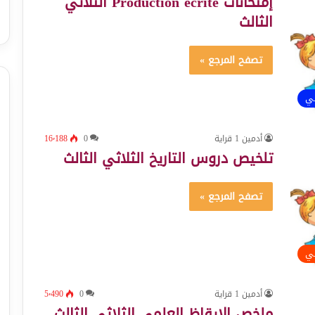
إمتحانات Production écrite الثلاثي
الثالث
تصفح المرجع »
ئي
أدمين 1 قراية
0
16٬188
تلخيص دروس التاريخ الثلاثي الثالث
تصفح المرجع »
ئي
أدمين 1 قراية
0
5٬490
ملخص الإيقاظ العلمي الثلاثي الثالث