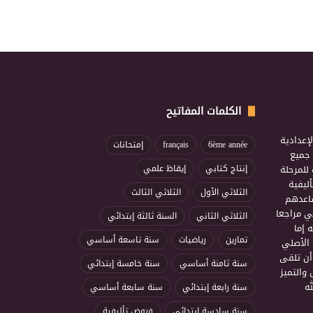
الكلمات المفاتيح
إعدادية
6ème année
français
إمتحانات
ذ جميع
للمرحلة
إنتاج كتابي
إيقاظ علمي
ليفية
الثلاثي الأول
الثلاثي الثالث
ساعدهم
ي مراجعا
الثلاثي الثاني
السنة ثالثة إبتدائي
 إما
تمارين
رياضيات
سنة تاسعة أساسي
 الأصلي
أن تلقى
سنة ثامنة أساسي
سنة خامسة إبتدائي
 والتميز
ه
سنة رابعة إبتدائي
سنة سابعة أساسي
سنة سادسة إبتدائي
فروض تأليفية