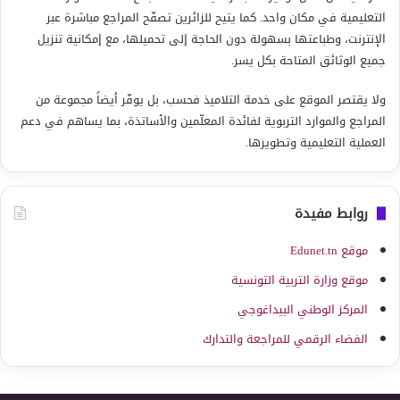
التعليمية في مكان واحد. كما يتيح للزائرين تصفّح المراجع مباشرة عبر
الإنترنت، وطباعتها بسهولة دون الحاجة إلى تحميلها، مع إمكانية تنزيل
جميع الوثائق المتاحة بكل يسر.
ولا يقتصر الموقع على خدمة التلاميذ فحسب، بل يوفّر أيضاً مجموعة من
المراجع والموارد التربوية لفائدة المعلّمين والأساتذة، بما يساهم في دعم
العملية التعليمية وتطويرها.
روابط مفيدة
موقع Edunet.tn
موقع وزارة التربية التونسية
المركز الوطني البيداغوجي
الفضاء الرقمي للمراجعة والتدارك