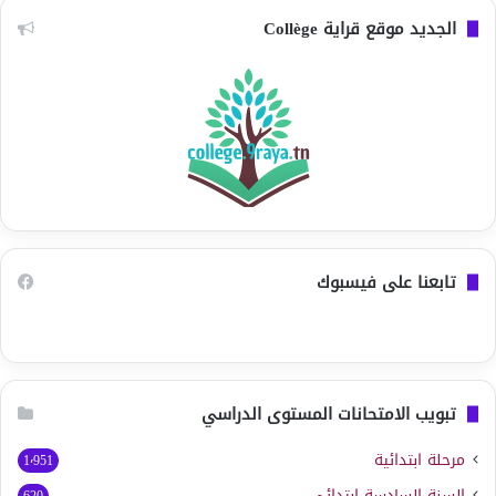
الجديد موقع قراية Collège
تابعنا على فيسبوك
تبويب الامتحانات المستوى الدراسي
مرحلة ابتدائية
1٬951
السنة السادسة ابتدائي
620