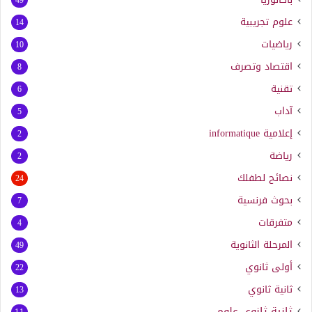
علوم تجريبية
14
رياضيات
10
اقتصاد وتصرف
8
تقنية
6
آداب
5
إعلامية
informatique
2
رياضة
2
نصائح لطفلك
24
بحوث فرنسية
7
متفرقات
4
المرحلة الثانوية
49
أولى ثانوي
22
ثانية ثانوي
13
ثانية ثانوي علوم
11