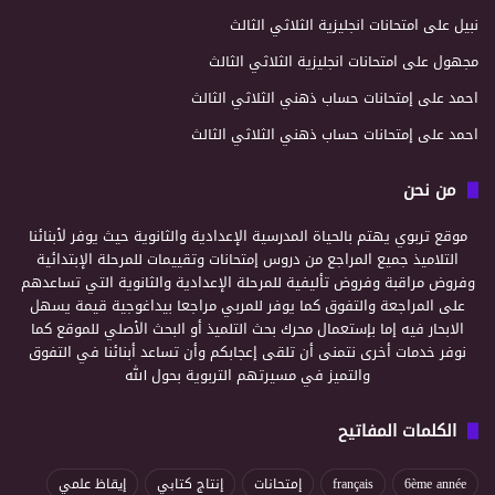
نبيل
على
امتحانات انجليزية الثلاثي الثالث
مجهول
على
امتحانات انجليزية الثلاثي الثالث
احمد
على
إمتحانات حساب ذهني الثلاثي الثالث
احمد
على
إمتحانات حساب ذهني الثلاثي الثالث
من نحن
موقع تربوي يهتم بالحياة المدرسية الإعدادية والثانوية حيث يوفر لأبنائنا
التلاميذ جميع المراجع من دروس إمتحانات وتقييمات للمرحلة الإبتدائية
وفروض مراقبة وفروض تأليفية للمرحلة الإعدادية والثانوية التي تساعدهم
على المراجعة والتفوق كما يوفر للمربي مراجعا بيداغوجية قيمة يسهل
الابحار فيه إما بإستعمال محرك بحث التلميذ أو البحث الأصلي للموقع كما
نوفر خدمات أخرى نتمنى أن تلقى إعجابكم وأن تساعد أبنائنا في التفوق
والتميز في مسيرتهم التربوية بحول الله
الكلمات المفاتيح
6ème année
français
إمتحانات
إنتاج كتابي
إيقاظ علمي