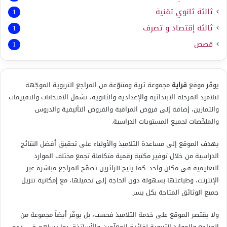
ثالثة ثانوي تقنية
1
ثالثة إقتصاد و تصرف
1
قصص
1
يوفّر موقع
قراية
مجموعة ثرية ومتنوّعة من المراجع التربوية الموجّهة
لتلاميذ المرحلة الابتدائية والإعدادية والثانوية، تشمل الامتحانات والتقييمات
والتمارين، إضافة إلى فروض المراقبة والفروض التأليفية والدروس
والملخّصات لجميع المستويات الدراسية.
يهدف الموقع إلى مساعدة التلاميذ والأولياء على تحقيق أفضل النتائج
الدراسية من خلال توفير مكتبة رقمية متكاملة تجمع مختلف الموارد
التعليمية في مكان واحد. كما يتيح للزائرين تصفّح المراجع مباشرة عبر
الإنترنت، وطباعتها بسهولة دون الحاجة إلى تحميلها، مع إمكانية تنزيل
جميع الوثائق المتاحة بكل يسر.
ولا يقتصر الموقع على خدمة التلاميذ فحسب، بل يوفّر أيضاً مجموعة من
المراجع والموارد التربوية لفائدة المعلّمين والأساتذة، بما يساهم في دعم