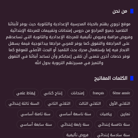
من نحن
موقع تربوي يهتم بالحياة المدرسية الإعدادية والثانوية حيث يوفر لأبنائنا
التلاميذ جميع المراجع من دروس إمتحانات وتقييمات للمرحلة الإبتدائية
وفروض مراقبة وفروض تأليفية للمرحلة الإعدادية والثانوية التي تساعدهم
على المراجعة والتفوق كما يوفر للمربي مراجعا بيداغوجية قيمة يسهل
الابحار فيه إما بإستعمال محرك بحث التلميذ أو البحث الأصلي للموقع كما
نوفر خدمات أخرى نتمنى أن تلقى إعجابكم وأن تساعد أبنائنا في التفوق
والتميز في مسيرتهم التربوية بحول الله
الكلمات المفاتيح
6ème année
français
إمتحانات
إنتاج كتابي
إيقاظ علمي
الثلاثي الأول
الثلاثي الثالث
الثلاثي الثاني
السنة ثالثة إبتدائي
تمارين
رياضيات
سنة تاسعة أساسي
سنة ثامنة أساسي
سنة خامسة إبتدائي
سنة رابعة إبتدائي
سنة سابعة أساسي
سنة سادسة إبتدائي
فروض تأليفية