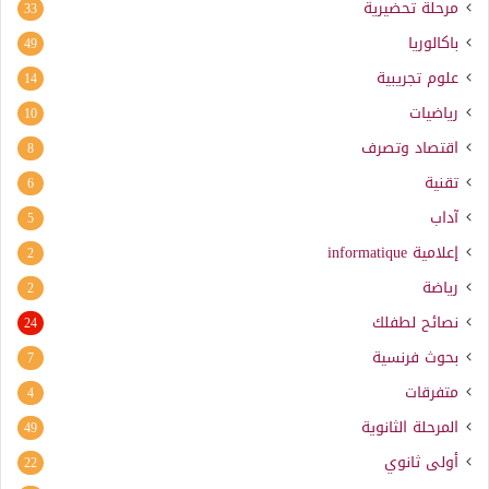
مرحلة تحضيرية
33
باكالوريا
49
علوم تجريبية
14
رياضيات
10
اقتصاد وتصرف
8
تقنية
6
آداب
5
إعلامية
informatique
2
رياضة
2
نصائح لطفلك
24
بحوث فرنسية
7
متفرقات
4
المرحلة الثانوية
49
أولى ثانوي
22