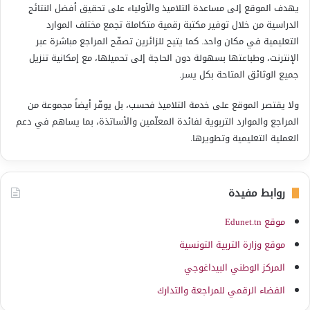
يهدف الموقع إلى مساعدة التلاميذ والأولياء على تحقيق أفضل النتائج
الدراسية من خلال توفير مكتبة رقمية متكاملة تجمع مختلف الموارد
التعليمية في مكان واحد. كما يتيح للزائرين تصفّح المراجع مباشرة عبر
الإنترنت، وطباعتها بسهولة دون الحاجة إلى تحميلها، مع إمكانية تنزيل
جميع الوثائق المتاحة بكل يسر.
ولا يقتصر الموقع على خدمة التلاميذ فحسب، بل يوفّر أيضاً مجموعة من
المراجع والموارد التربوية لفائدة المعلّمين والأساتذة، بما يساهم في دعم
العملية التعليمية وتطويرها.
روابط مفيدة
موقع Edunet.tn
موقع وزارة التربية التونسية
المركز الوطني البيداغوجي
الفضاء الرقمي للمراجعة والتدارك