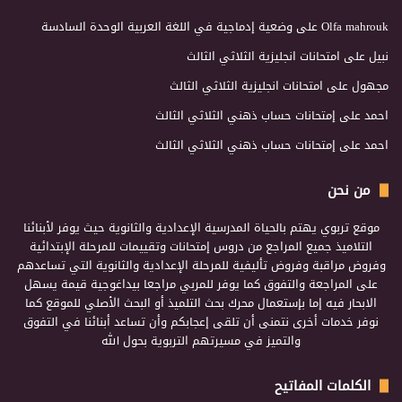
Olfa mahrouk
على
وضعية إدماجية في اللغة العربية الوحدة السادسة
نبيل
على
امتحانات انجليزية الثلاثي الثالث
مجهول
على
امتحانات انجليزية الثلاثي الثالث
احمد
على
إمتحانات حساب ذهني الثلاثي الثالث
احمد
على
إمتحانات حساب ذهني الثلاثي الثالث
من نحن
موقع تربوي يهتم بالحياة المدرسية الإعدادية والثانوية حيث يوفر لأبنائنا
التلاميذ جميع المراجع من دروس إمتحانات وتقييمات للمرحلة الإبتدائية
وفروض مراقبة وفروض تأليفية للمرحلة الإعدادية والثانوية التي تساعدهم
على المراجعة والتفوق كما يوفر للمربي مراجعا بيداغوجية قيمة يسهل
الابحار فيه إما بإستعمال محرك بحث التلميذ أو البحث الأصلي للموقع كما
نوفر خدمات أخرى نتمنى أن تلقى إعجابكم وأن تساعد أبنائنا في التفوق
والتميز في مسيرتهم التربوية بحول الله
الكلمات المفاتيح