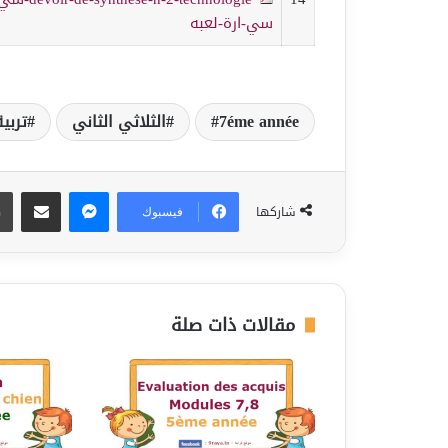
سي-ارة-لعبه
7éme année
الثلاثي الثاني
تربي
ماسنجر
مشاركة عبر البريد
شاركها
فيسبوك
مقالات ذات صلة