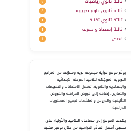
ثالثة ثانوي رياضيات
8
ثالثة ثانوي علوم تجريبية
3
ثالثة ثانوي تقنية
1
ثالثة إقتصاد و تصرف
1
قصص
1
يوفّر موقع
قراية
مجموعة ثرية ومتنوّعة من المراجع
التربوية الموجّهة لتلاميذ المرحلة الابتدائية
والإعدادية والثانوية، تشمل الامتحانات والتقييمات
والتمارين، إضافة إلى فروض المراقبة والفروض
التأليفية والدروس والملخّصات لجميع المستويات
الدراسية.
يهدف الموقع إلى مساعدة التلاميذ والأولياء على
تحقيق أفضل النتائج الدراسية من خلال توفير مكتبة