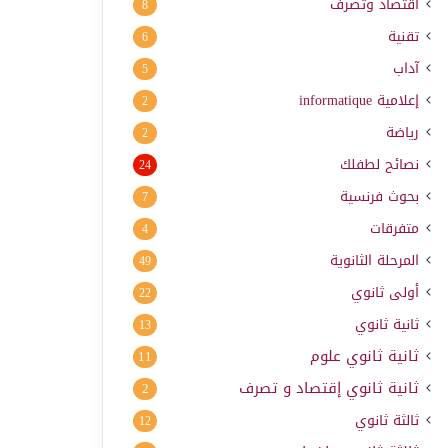
اقتصاد وتصرف
8
تقنية
6
آداب
5
إعلامية
informatique
2
رياضة
2
نصائح لطفلك
24
بحوث فرنسية
7
متفرقات
4
المرحلة الثانوية
49
أولى ثانوي
22
ثانية ثانوي
13
ثانية ثانوي علوم
11
ثانية ثانوي إقتصاد و تصرف
2
ثالثة ثانوي
12