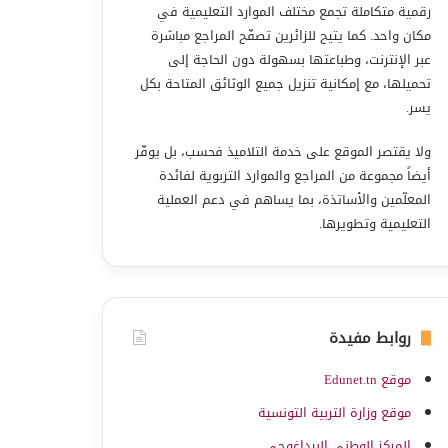
رقمية متكاملة تجمع مختلف الموارد التعليمية في
مكان واحد. كما يتيح للزائرين تصفّح المراجع مباشرة
عبر الإنترنت، وطباعتها بسهولة دون الحاجة إلى
تحميلها، مع إمكانية تنزيل جميع الوثائق المتاحة بكل
يسر.
ولا يقتصر الموقع على خدمة التلاميذ فحسب، بل يوفّر
أيضاً مجموعة من المراجع والموارد التربوية لفائدة
المعلّمين والأساتذة، بما يساهم في دعم العملية
التعليمية وتطويرها.
روابط مفيدة
موقع Edunet.tn
موقع وزارة التربية التونسية
المركز الوطني البيداغوجي