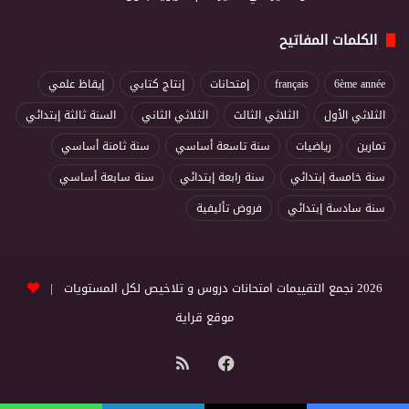
الكلمات المفاتيح
6ème année
français
إمتحانات
إنتاج كتابي
إيقاظ علمي
الثلاثي الأول
الثلاثي الثالث
الثلاثي الثاني
السنة ثالثة إبتدائي
تمارين
رياضيات
سنة تاسعة أساسي
سنة ثامنة أساسي
سنة خامسة إبتدائي
سنة رابعة إبتدائي
سنة سابعة أساسي
سنة سادسة إبتدائي
فروض تأليفية
2026 نجمع التقييمات امتحانات دروس و تلاخيص لكل المستويات |
موقع قراية
فيسبوك
ملخص
الموقع