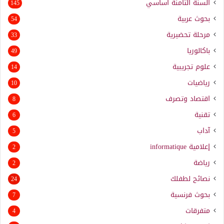
السنة الثامنة أساسي
145
بحوث عربية
54
مرحلة تحضيرية
33
باكالوريا
49
علوم تجريبية
14
رياضيات
10
اقتصاد وتصرف
8
تقنية
6
آداب
5
إعلامية
informatique
2
رياضة
2
نصائح لطفلك
24
بحوث فرنسية
7
متفرقات
4