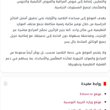
والتمارين، إضافة إلى فروض المراقبة والفروض التأليفية والدروس
والملخّصات لجميع المستويات الدراسية.
يهدف الموقع إلى مساعدة التلاميذ والأولياء على تحقيق أفضل النتائج
الدراسية من خلال توفير مكتبة رقمية متكاملة تجمع مختلف الموارد
التعليمية في مكان واحد. كما يتيح للزائرين تصفّح المراجع مباشرة عبر
الإنترنت، وطباعتها بسهولة دون الحاجة إلى تحميلها، مع إمكانية تنزيل
جميع الوثائق المتاحة بكل يسر.
ولا يقتصر الموقع على خدمة التلاميذ فحسب، بل يوفّر أيضاً مجموعة من
المراجع والموارد التربوية لفائدة المعلّمين والأساتذة، بما يساهم في دعم
العملية التعليمية وتطويرها.
روابط مفيدة
موقع Edunet.tn
موقع وزارة التربية التونسية