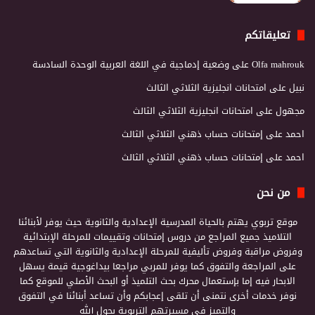
تعليقاتكم
Olfa mahrouk
على
وضعية إدماجية في اللغة العربية الوحدة السادسة
نبيل
على
امتحانات انجليزية الثلاثي الثالث
مجهول
على
امتحانات انجليزية الثلاثي الثالث
احمد
على
إمتحانات حساب ذهني الثلاثي الثالث
احمد
على
إمتحانات حساب ذهني الثلاثي الثالث
من نحن
موقع تربوي يهتم بالحياة المدرسية الإعدادية والثانوية حيث يوفر لأبنائنا
التلاميذ جميع المراجع من دروس إمتحانات وتقييمات للمرحلة الإبتدائية
وفروض مراقبة وفروض تأليفية للمرحلة الإعدادية والثانوية التي تساعدهم
على المراجعة والتفوق كما يوفر للمربي مراجعا بيداغوجية قيمة يسهل
الابحار فيه إما بإستعمال محرك بحث التلميذ أو البحث الأصلي للموقع كما
نوفر خدمات أخرى نتمنى أن تلقى إعجابكم وأن تساعد أبنائنا في التفوق
والتميز في مسيرتهم التربوية بحول الله