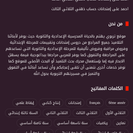
احمد
على
إمتحانات حساب ذهني الثلاثي الثالث
من نحن
موقع تربوي يهتم بالحياة المدرسية الإعدادية والثانوية حيث يوفر لأبنائنا
التلاميذ جميع المراجع من دروس إمتحانات وتقييمات للمرحلة الإبتدائية
وفروض مراقبة وفروض تأليفية للمرحلة الإعدادية والثانوية التي تساعدهم
على المراجعة والتفوق كما يوفر للمربي مراجعا بيداغوجية قيمة يسهل
الابحار فيه إما بإستعمال محرك بحث التلميذ أو البحث الأصلي للموقع كما
نوفر خدمات أخرى نتمنى أن تلقى إعجابكم وأن تساعد أبنائنا في التفوق
والتميز في مسيرتهم التربوية بحول الله
الكلمات المفاتيح
6ème année
français
إمتحانات
إنتاج كتابي
إيقاظ علمي
الثلاثي الأول
الثلاثي الثالث
الثلاثي الثاني
السنة ثالثة إبتدائي
تمارين
رياضيات
سنة تاسعة أساسي
سنة ثامنة أساسي
سنة خامسة إبتدائي
سنة رابعة إبتدائي
سنة سابعة أساسي