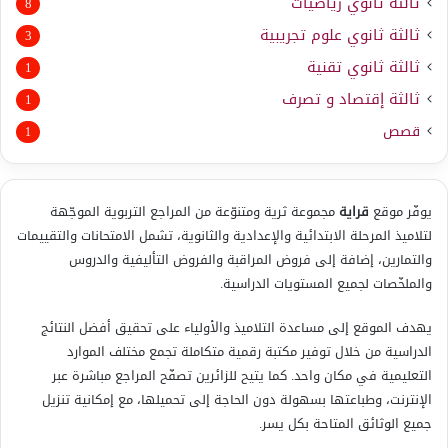
ثالثة ثانوي رياضيات
8
ثالثة ثانوي علوم تجريبية
3
ثالثة ثانوي تقنية
1
ثالثة إقتصاد و تصرف
1
قصص
1
يوفّر موقع
قراية
مجموعة ثرية ومتنوّعة من المراجع التربوية الموجّهة
لتلاميذ المرحلة الابتدائية والإعدادية والثانوية، تشمل الامتحانات والتقييمات
والتمارين، إضافة إلى فروض المراقبة والفروض التأليفية والدروس
والملخّصات لجميع المستويات الدراسية.
يهدف الموقع إلى مساعدة التلاميذ والأولياء على تحقيق أفضل النتائج
الدراسية من خلال توفير مكتبة رقمية متكاملة تجمع مختلف الموارد
التعليمية في مكان واحد. كما يتيح للزائرين تصفّح المراجع مباشرة عبر
الإنترنت، وطباعتها بسهولة دون الحاجة إلى تحميلها، مع إمكانية تنزيل
جميع الوثائق المتاحة بكل يسر.