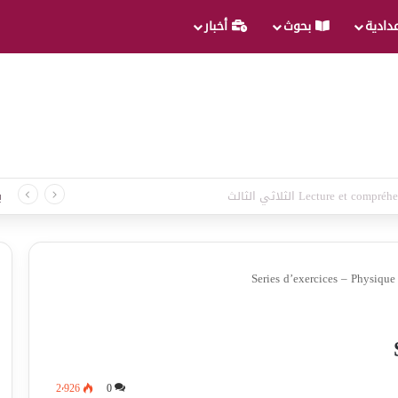
عدادية
بحوث
أخبار
لغة الثلاثي الثالث
ب
Series d’exercices – Physique
2٬926
0