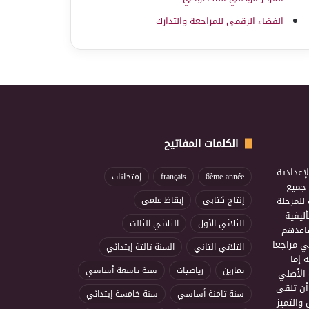
الفضاء الرقمي للمراجعة والتدارك
الكلمات المفاتيح
إعدادية
6ème année
français
إمتحانات
ذ جميع
للمرحلة
إنتاج كتابي
إيقاظ علمي
ليفية
الثلاثي الأول
الثلاثي الثالث
ساعدهم
ي مراجعا
الثلاثي الثاني
السنة ثالثة إبتدائي
 إما
تمارين
رياضيات
سنة تاسعة أساسي
 الأصلي
أن تلقى
سنة ثامنة أساسي
سنة خامسة إبتدائي
 والتميز