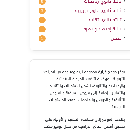
ثالثة ثانوي رياضيات
8
ثالثة ثانوي علوم تجريبية
3
ثالثة ثانوي تقنية
1
ثالثة إقتصاد و تصرف
1
قصص
1
يوفّر موقع
قراية
مجموعة ثرية ومتنوّعة من المراجع
التربوية الموجّهة لتلاميذ المرحلة الابتدائية
والإعدادية والثانوية، تشمل الامتحانات والتقييمات
والتمارين، إضافة إلى فروض المراقبة والفروض
التأليفية والدروس والملخّصات لجميع المستويات
الدراسية.
يهدف الموقع إلى مساعدة التلاميذ والأولياء على
تحقيق أفضل النتائج الدراسية من خلال توفير مكتبة