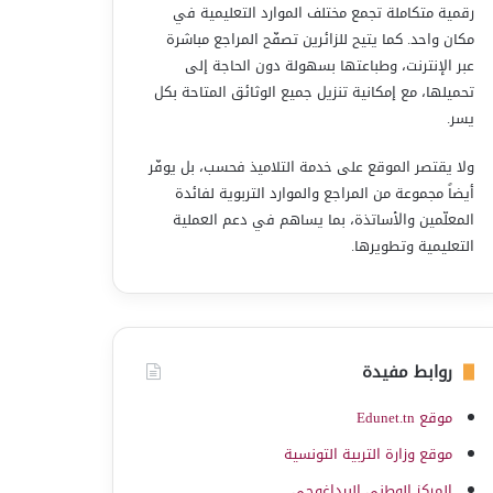
رقمية متكاملة تجمع مختلف الموارد التعليمية في
مكان واحد. كما يتيح للزائرين تصفّح المراجع مباشرة
عبر الإنترنت، وطباعتها بسهولة دون الحاجة إلى
تحميلها، مع إمكانية تنزيل جميع الوثائق المتاحة بكل
يسر.
ولا يقتصر الموقع على خدمة التلاميذ فحسب، بل يوفّر
أيضاً مجموعة من المراجع والموارد التربوية لفائدة
المعلّمين والأساتذة، بما يساهم في دعم العملية
التعليمية وتطويرها.
روابط مفيدة
موقع Edunet.tn
موقع وزارة التربية التونسية
المركز الوطني البيداغوجي