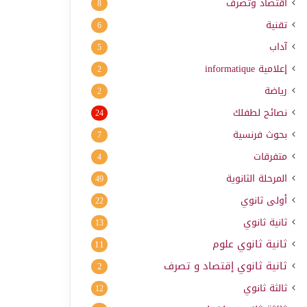
اقتصاد وتصرف
8
تقنية
6
آداب
5
إعلامية
informatique
2
رياضة
2
نصائح لطفلك
24
بحوث فرنسية
7
متفرقات
4
المرحلة الثانوية
49
أولى ثانوي
22
ثانية ثانوي
13
ثانية ثانوي علوم
11
ثانية ثانوي إقتصاد و تصرف
2
ثالثة ثانوي
12