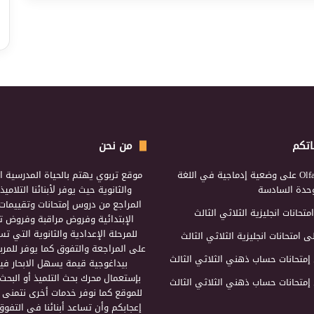
اتكم
من نحن
Olf
على
وضعية إدماجية في اللغة
موقع تربوي يهتم بالحياة المدرسية ال
لوحدة السادسة
والثانوية حيث يوفر لأبنائنا التلامي
المراجع من دروس إمتحانات وتقييمات 
امتحانات انجليزية الثلاثي الثالث
الإبتدائية وفروض مراقبة وفروض تأ
للمرحلة الإعدادية والثانوية التي ت
ى
امتحانات انجليزية الثلاثي الثالث
على المراجعة والتفوق كما يوفر للمرب
إمتحانات حساب ذهني الثلاثي الثالث
بيداغوجية قيمة يسهل الابحار فيه
بإستعمال محرك بحث التلميذ أو البحث
إمتحانات حساب ذهني الثلاثي الثالث
للموقع كما نوفر خدمات أخرى نتمنى 
إعجابكم وأن تساعد أبنائنا في التفوق