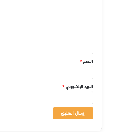
ل
ت
ع
ل
ي
ق
*
الاسم
*
البريد الإلكتروني
*