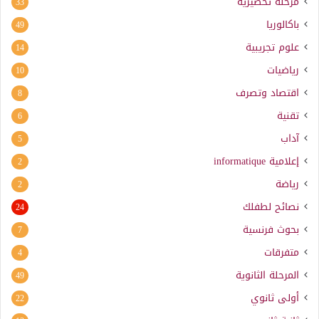
مرحلة تحضيرية
33
باكالوريا
49
علوم تجريبية
14
رياضيات
10
اقتصاد وتصرف
8
تقنية
6
آداب
5
إعلامية
informatique
2
رياضة
2
نصائح لطفلك
24
بحوث فرنسية
7
متفرقات
4
المرحلة الثانوية
49
أولى ثانوي
22