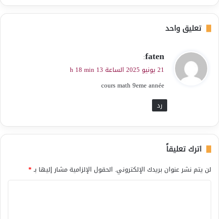
تعليق واحد
ي
faten
:
ق
21 يونيو 2025 الساعة 13 h 18 min
و
cours math 9eme année
ل
رد
اترك تعليقاً
لن يتم نشر عنوان بريدك الإلكتروني.
الحقول الإلزامية مشار إليها بـ
*
ا
ل
ت