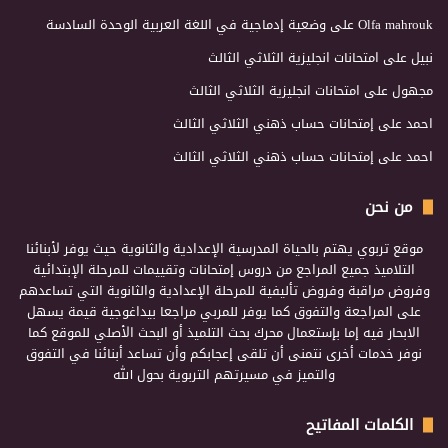
Olfa mahrouk
على
وضعية إدماجية في اللغة العربية الوحدة السادسة
نبيل
على
امتحانات انجليزية الثلاثي الثالث
مجهول
على
امتحانات انجليزية الثلاثي الثالث
احمد
على
إمتحانات حساب ذهني الثلاثي الثالث
احمد
على
إمتحانات حساب ذهني الثلاثي الثالث
من نحن
موقع تربوي يهتم بالحياة المدرسية الإعدادية والثانوية حيث يوفر لأبنائنا
التلاميذ جميع المراجع من دروس إمتحانات وتقييمات للمرحلة الإبتدائية
وفروض مراقبة وفروض تأليفية للمرحلة الإعدادية والثانوية التي تساعدهم
على المراجعة والتفوق كما يوفر للمربي مراجعا بيداغوجية قيمة يسهل
الابحار فيه إما بإستعمال محرك بحث التلميذ أو البحث الأصلي للموقع كما
نوفر خدمات أخرى نتمنى أن تلقى إعجابكم وأن تساعد أبنائنا في التفوق
والتميز في مسيرتهم التربوية بحول الله
الكلمات المفاتيح