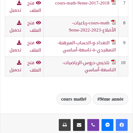
7
cours-math-9eme-2017-2018
فتح
تحميل
الملف
8
cours-math-رباعيات-
فتح
الأضلاع-9eme-2022-2023
تحميل
الملف
9
التعداد-و-الحساب-المبرهنة-
فتح
التمهيدي-ة-تاسعة-أساسي
تحميل
الملف
10
تلخيص-دروس-الرياضيات-
فتح
التاسعة-أساسي
تحميل
الملف
cours math
9ème année
ڤايبر
مشاركة عبر البريد
طباعة