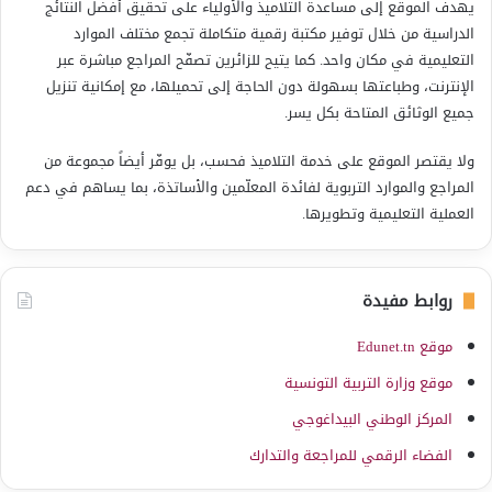
يهدف الموقع إلى مساعدة التلاميذ والأولياء على تحقيق أفضل النتائج
الدراسية من خلال توفير مكتبة رقمية متكاملة تجمع مختلف الموارد
التعليمية في مكان واحد. كما يتيح للزائرين تصفّح المراجع مباشرة عبر
الإنترنت، وطباعتها بسهولة دون الحاجة إلى تحميلها، مع إمكانية تنزيل
جميع الوثائق المتاحة بكل يسر.
ولا يقتصر الموقع على خدمة التلاميذ فحسب، بل يوفّر أيضاً مجموعة من
المراجع والموارد التربوية لفائدة المعلّمين والأساتذة، بما يساهم في دعم
العملية التعليمية وتطويرها.
روابط مفيدة
موقع Edunet.tn
موقع وزارة التربية التونسية
المركز الوطني البيداغوجي
الفضاء الرقمي للمراجعة والتدارك