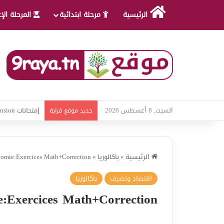
الرئيسية
مرحلة ابتدائية
المرحلة الإ
السبت, 8 أغسطس 2026
امتحانات قواعد 
جديد موقع قراية
الرئيسية
»
باكالوريا
»
omie:Exercices Math+Correction
اقتصاد وتصرف
باكالوريا
e:Exercices Math+Correction