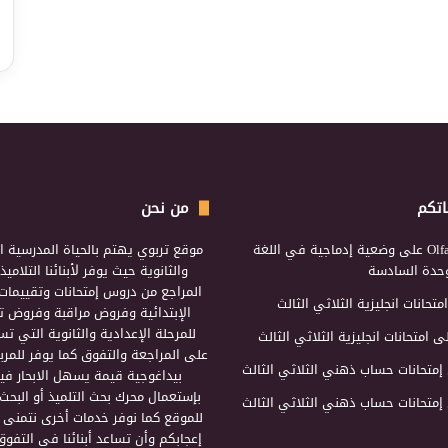
اتكم
من نحن
Olf
على
وضعية إدماجية في اللغة
موقع تربوي يهتم بالحياة المدرسية ال
لوحدة السادسة
والثانوية حيث يوفر لأبنائنا التلامي
المراجع من دروس إمتحانات وتقييمات 
امتحانات انجليزية الثلاثي الثالث
الإبتدائية وفروض مراقبة وفروض تأ
للمرحلة الإعدادية والثانوية التي ت
ى
امتحانات انجليزية الثلاثي الثالث
على المراجعة والتفوق كما يوفر للمرب
إمتحانات حساب ذهني الثلاثي الثالث
بيداغوجية قيمة يسهل الابحار فيه
بإستعمال محرك بحث التلميذ أو البحث
إمتحانات حساب ذهني الثلاثي الثالث
للموقع كما نوفر خدمات أخرى نتمنى 
إعجابكم وأن تساعد أبنائنا في التفوق