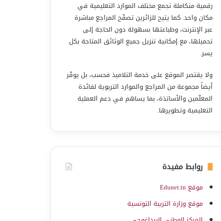
رقمية متكاملة تجمع مختلف الموارد التعليمية في
مكان واحد. كما يتيح للزائرين تصفّح المراجع مباشرة
عبر الإنترنت، وطباعتها بسهولة دون الحاجة إلى
تحميلها، مع إمكانية تنزيل جميع الوثائق المتاحة بكل
يسر.
ولا يقتصر الموقع على خدمة التلاميذ فحسب، بل يوفّر
أيضاً مجموعة من المراجع والموارد التربوية لفائدة
المعلّمين والأساتذة، بما يساهم في دعم العملية
التعليمية وتطويرها.
روابط مفيدة
موقع Edunet.tn
موقع وزارة التربية التونسية
المركز الوطني البيداغوجي