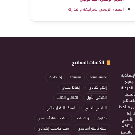
الفضاء الرقمي للمراجعة والتدارك
الكلمات المفاتيح
إعدادية
6ème année
français
إمتحانات
ذ جميع
للمرحلة
إنتاج كتابي
إيقاظ علمي
ليفية
الثلاثي الأول
الثلاثي الثالث
ساعدهم
ي مراجعا
الثلاثي الثاني
السنة ثالثة إبتدائي
 إما
تمارين
رياضيات
سنة تاسعة أساسي
 الأصلي
أن تلقى
سنة ثامنة أساسي
سنة خامسة إبتدائي
 والتميز