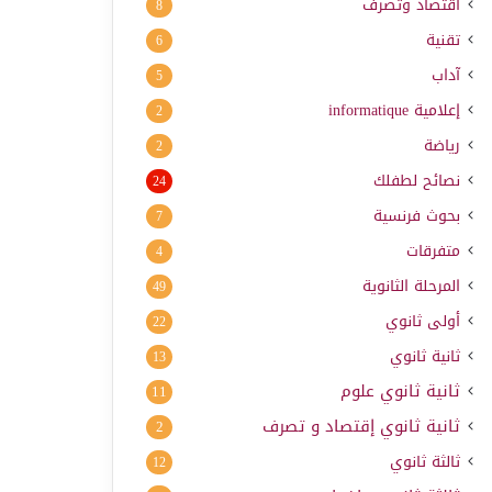
اقتصاد وتصرف
8
تقنية
6
آداب
5
إعلامية
informatique
2
رياضة
2
نصائح لطفلك
24
بحوث فرنسية
7
متفرقات
4
المرحلة الثانوية
49
أولى ثانوي
22
ثانية ثانوي
13
ثانية ثانوي علوم
11
ثانية ثانوي إقتصاد و تصرف
2
ثالثة ثانوي
12