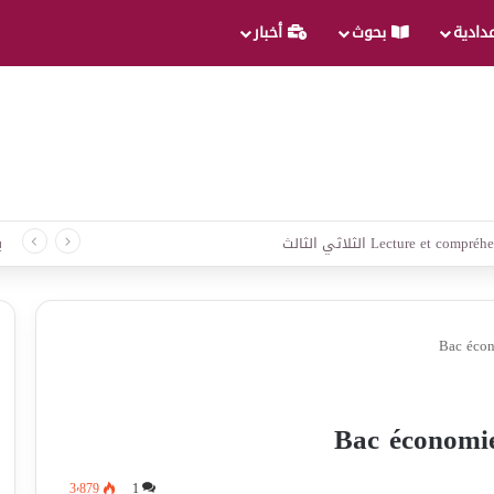
عدادية
بحوث
أخبار
لغة الثلاثي الثالث
ب
Bac écon
Bac économi
3٬879
1