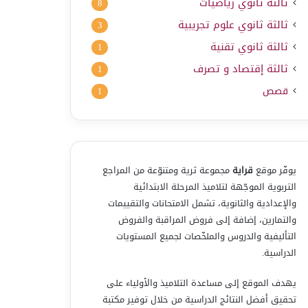
ثالثة ثانوي رياضيات
8
ثالثة ثانوي علوم تجريبية
3
ثالثة ثانوي تقنية
1
ثالثة إقتصاد و تصرف
1
قصص
1
يوفّر موقع
قراية
مجموعة ثرية ومتنوّعة من المراجع
التربوية الموجّهة لتلاميذ المرحلة الابتدائية
والإعدادية والثانوية، تشمل الامتحانات والتقييمات
والتمارين، إضافة إلى فروض المراقبة والفروض
التأليفية والدروس والملخّصات لجميع المستويات
الدراسية.
يهدف الموقع إلى مساعدة التلاميذ والأولياء على
تحقيق أفضل النتائج الدراسية من خلال توفير مكتبة