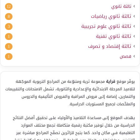
ثالثة ثانوي
12
ثالثة ثانوي رياضيات
8
ثالثة ثانوي علوم تجريبية
3
ثالثة ثانوي تقنية
1
ثالثة إقتصاد و تصرف
1
قصص
1
يوفّر موقع
قراية
مجموعة ثرية ومتنوّعة من المراجع التربوية الموجّهة
لتلاميذ المرحلة الابتدائية والإعدادية والثانوية، تشمل الامتحانات والتقييمات
والتمارين، إضافة إلى فروض المراقبة والفروض التأليفية والدروس
والملخّصات لجميع المستويات الدراسية.
يهدف الموقع إلى مساعدة التلاميذ والأولياء على تحقيق أفضل النتائج
الدراسية من خلال توفير مكتبة رقمية متكاملة تجمع مختلف الموارد
التعليمية في مكان واحد. كما يتيح للزائرين تصفّح المراجع مباشرة عبر