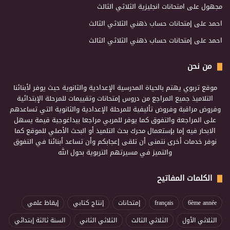
مجهول
على
امتحانات انجليزية الثلاثي الثالث
احمد
على
إمتحانات حساب ذهني الثلاثي الثالث
احمد
على
إمتحانات حساب ذهني الثلاثي الثالث
من نحن
موقع تربوي يهتم بالحياة المدرسية الإعدادية والثانوية حيث يوفر لأبنائنا
التلاميذ جميع المراجع من دروس إمتحانات وتقييمات للمرحلة الإبتدائية
وفروض مراقبة وفروض تأليفية للمرحلة الإعدادية والثانوية التي تساعدهم
على المراجعة والتفوق كما يوفر للمربي مراجعا بيداغوجية قيمة يسهل
الابحار فيه إما بإستعمال محرك بحث التلميذ أو البحث الأصلي للموقع كما
نوفر خدمات أخرى نتمنى أن تلقى إعجابكم وأن تساعد أبنائنا في التفوق
والتميز في مسيرتهم التربوية بحول الله
الكلمات المفاتيح
6ème année
français
إمتحانات
إنتاج كتابي
إيقاظ علمي
الثلاثي الأول
الثلاثي الثالث
الثلاثي الثاني
السنة ثالثة إبتدائي