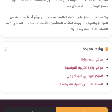
الإنترنت، وطباعتها بسهولة دون الحاجة إلى تحميلها، مع إمكانية تنزيل
جميع الوثائق المتاحة بكل يسر.
ولا يقتصر الموقع على خدمة التلاميذ فحسب، بل يوفّر أيضاً مجموعة من
المراجع والموارد التربوية لفائدة المعلّمين والأساتذة، بما يساهم في دعم
العملية التعليمية وتطويرها.
روابط مفيدة
موقع Edunet.tn
موقع وزارة التربية التونسية
المركز الوطني البيداغوجي
الفضاء الرقمي للمراجعة والتدارك