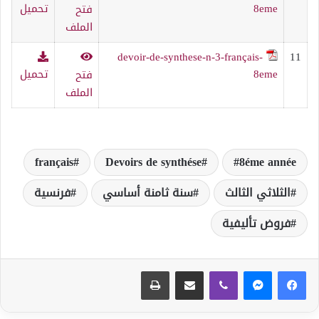
8eme
تحميل
فتح
الملف
devoir-de-synthese-n-3-français-
11
8eme
تحميل
فتح
الملف
français
Devoirs de synthése
8éme année
الثلاثي الثالث
سنة ثامنة أساسي
فرنسية
فروض تأليفية
ڤايبر
مشاركة عبر البريد
طباعة