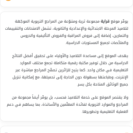
يوفّر موقع
قراية
مجموعة ثرية ومتنوّعة من المراجع التربوية الموجّهة
لتلاميذ المرحلة الابتدائية والإعدادية والثانوية، تشمل الامتحانات والتقييمات
والتمارين، إضافة إلى فروض المراقبة والفروض التأليفية والدروس
والملخّصات لجميع المستويات الدراسية.
يهدف الموقع إلى مساعدة التلاميذ والأولياء على تحقيق أفضل النتائج
الدراسية من خلال توفير مكتبة رقمية متكاملة تجمع مختلف الموارد
التعليمية في مكان واحد. كما يتيح للزائرين تصفّح المراجع مباشرة عبر
الإنترنت، وطباعتها بسهولة دون الحاجة إلى تحميلها، مع إمكانية تنزيل
جميع الوثائق المتاحة بكل يسر.
ولا يقتصر الموقع على خدمة التلاميذ فحسب، بل يوفّر أيضاً مجموعة من
المراجع والموارد التربوية لفائدة المعلّمين والأساتذة، بما يساهم في دعم
العملية التعليمية وتطويرها.