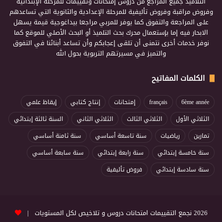
التلاميذ جميع المراجع من دروس إمتحانات وتقييمات للمرحلة الإبتدائية
وفروض مراقبة وفروض تأليفية للمرحلة الإعدادية والثانوية التي تساعدهم
على المراجعة والتفوق كما يوفر للمربي مراجعا بيداغوجية قيمة يسهل
الابحار فيه إما بإستعمال محرك بحث التلميذ أو البحث الأصلي للموقع كما
نوفر خدمات أخرى نتمنى أن تلقى إعجابكم وأن تساعد أبنائنا في التفوق
والتميز في مسيرتهم التربوية بحول الله
الكلمات المفاتيح
6ème année
français
إمتحانات
إنتاج كتابي
إيقاظ علمي
الثلاثي الأول
الثلاثي الثالث
الثلاثي الثاني
السنة ثالثة إبتدائي
تمارين
رياضيات
سنة تاسعة أساسي
سنة ثامنة أساسي
سنة خامسة إبتدائي
سنة رابعة إبتدائي
سنة سابعة أساسي
سنة سادسة إبتدائي
فروض تأليفية
2026 نجمع التقييمات امتحانات دروس و تلاخيص لكل المستويات |