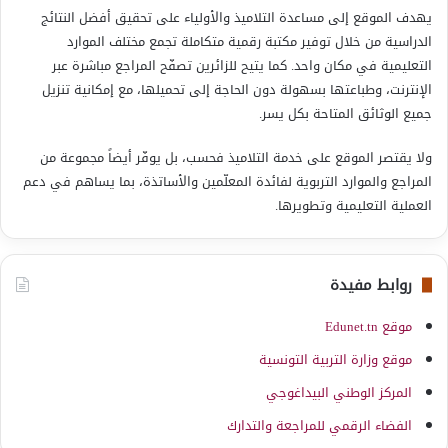
يهدف الموقع إلى مساعدة التلاميذ والأولياء على تحقيق أفضل النتائج
الدراسية من خلال توفير مكتبة رقمية متكاملة تجمع مختلف الموارد
التعليمية في مكان واحد. كما يتيح للزائرين تصفّح المراجع مباشرة عبر
الإنترنت، وطباعتها بسهولة دون الحاجة إلى تحميلها، مع إمكانية تنزيل
جميع الوثائق المتاحة بكل يسر.
ولا يقتصر الموقع على خدمة التلاميذ فحسب، بل يوفّر أيضاً مجموعة من
المراجع والموارد التربوية لفائدة المعلّمين والأساتذة، بما يساهم في دعم
العملية التعليمية وتطويرها.
روابط مفيدة
موقع Edunet.tn
موقع وزارة التربية التونسية
المركز الوطني البيداغوجي
الفضاء الرقمي للمراجعة والتدارك