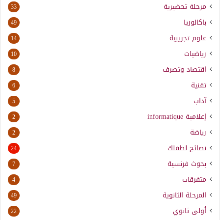
مرحلة تحضيرية
33
باكالوريا
49
علوم تجريبية
14
رياضيات
10
اقتصاد وتصرف
8
تقنية
6
آداب
5
إعلامية
informatique
2
رياضة
2
نصائح لطفلك
24
بحوث فرنسية
7
متفرقات
4
المرحلة الثانوية
49
أولى ثانوي
22