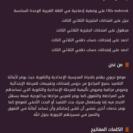
Olfa mahrouk
على
وضعية إدماجية في اللغة العربية الوحدة السادسة
نبيل
على
امتحانات انجليزية الثلاثي الثالث
مجهول
على
امتحانات انجليزية الثلاثي الثالث
احمد
على
إمتحانات حساب ذهني الثلاثي الثالث
احمد
على
إمتحانات حساب ذهني الثلاثي الثالث
من نحن
موقع تربوي يهتم بالحياة المدرسية الإعدادية والثانوية حيث يوفر لأبنائنا
التلاميذ جميع المراجع من دروس إمتحانات وتقييمات للمرحلة الإبتدائية
وفروض مراقبة وفروض تأليفية للمرحلة الإعدادية والثانوية التي تساعدهم
على المراجعة والتفوق كما يوفر للمربي مراجعا بيداغوجية قيمة يسهل
الابحار فيه إما بإستعمال محرك بحث التلميذ أو البحث الأصلي للموقع كما
نوفر خدمات أخرى نتمنى أن تلقى إعجابكم وأن تساعد أبنائنا في التفوق
والتميز في مسيرتهم التربوية بحول الله
الكلمات المفاتيح