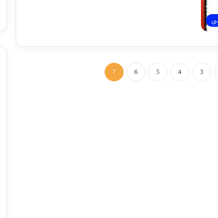
ئي
7
6
5
4
3