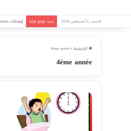
السبت, 8 أغسطس 2026
امتحانات قواعد 
جديد موقع قراية
الرئيسية
»
4éme année
4éme année