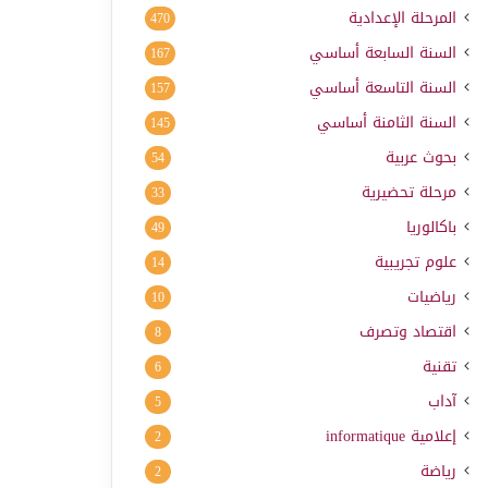
المرحلة الإعدادية
470
السنة السابعة أساسي
167
السنة التاسعة أساسي
157
السنة الثامنة أساسي
145
بحوث عربية
54
مرحلة تحضيرية
33
باكالوريا
49
علوم تجريبية
14
رياضيات
10
اقتصاد وتصرف
8
تقنية
6
آداب
5
إعلامية
informatique
2
رياضة
2