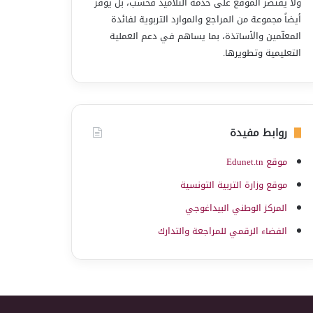
ولا يقتصر الموقع على خدمة التلاميذ فحسب، بل يوفّر
أيضاً مجموعة من المراجع والموارد التربوية لفائدة
المعلّمين والأساتذة، بما يساهم في دعم العملية
التعليمية وتطويرها.
روابط مفيدة
موقع Edunet.tn
موقع وزارة التربية التونسية
المركز الوطني البيداغوجي
الفضاء الرقمي للمراجعة والتدارك