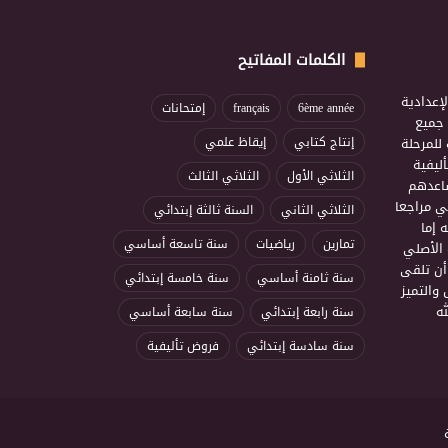
الكلمات المفاتيح
إعدادية
6ème année
français
إمتحانات
ذ جميع
للمرحلة
إنتاج كتابي
إيقاظ علمي
ليفية
الثلاثي الأول
الثلاثي الثالث
ساعدهم
ي مراجعا
الثلاثي الثاني
السنة ثالثة إبتدائي
 إما
تمارين
رياضيات
سنة تاسعة أساسي
 الأصلي
أن تلقى
سنة ثامنة أساسي
سنة خامسة إبتدائي
 والتميز
ه
سنة رابعة إبتدائي
سنة سابعة أساسي
سنة سادسة إبتدائي
فروض تأليفية