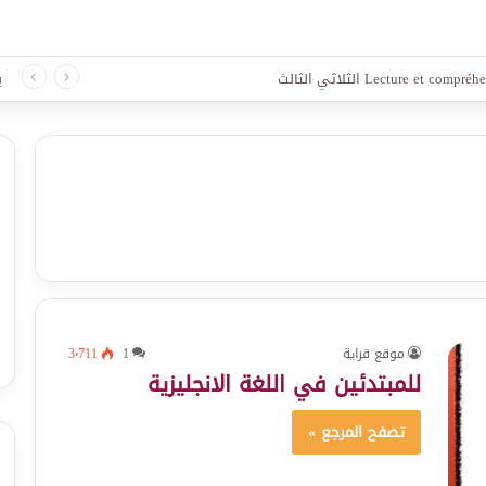
لغة الثلاثي الثالث
ب
موقع قراية
1
3٬711
للمبتدئين في اللغة الانجليزية
تصفح المرجع »