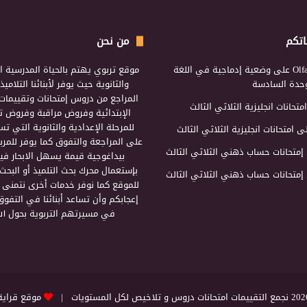
اتكم
من نحن
Olf
على
وضعية إدماجية في اللغة
موقع تربوي يهتم بالحياة المدرسية ال
لوحدة السادسة
والثانوية حيث يوفر لأبنائنا التلامي
المراجع من دروس إمتحانات وتقييمات 
امتحانات انجليزية الثلاثي الثالث
الإبتدائية وفروض مراقبة وفروض تأ
للمرحلة الإعدادية والثانوية التي ت
ى
امتحانات انجليزية الثلاثي الثالث
على المراجعة والتفوق كما يوفر للمرب
إمتحانات حساب ذهني الثلاثي الثالث
بيداغوجية قيمة يسهل الابحار فيه
بإستعمال محرك بحث التلميذ أو البحث
إمتحانات حساب ذهني الثلاثي الثالث
للموقع كما نوفر خدمات أخرى نتمنى 
إعجابكم وأن تساعد أبنائنا في التفوق
في مسيرتهم التربوية بحول الل
التقييمات امتحانات دروس و تلاخيص لكل المستويات |
موقع قراية