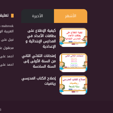
تعليق
الأشهر
الأخيرة
a mahrouk
كيفية الإطلاع على
العربية ا
بطاقات الأعداد في
نبيل
على
المدارس الإبتدائية و
الإعدادية
مجهول
عل
إمتحانات الثلاثي الثاني
احمد
على
من السنة الأولى إلى
احمد
على
السنة السادسة
إصلاح الكتاب المدرسي
رياضيات
2026 نجمع 