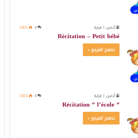
ئي
أدمين 1 قراية
0
1٬811
Récitation – Petit bébé
تصفح المرجع »
ئي
أدمين 1 قراية
0
1٬023
” Récitation ” l’école
تصفح المرجع »