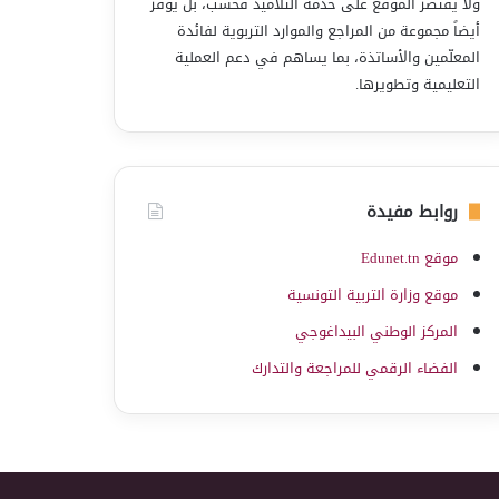
ولا يقتصر الموقع على خدمة التلاميذ فحسب، بل يوفّر
أيضاً مجموعة من المراجع والموارد التربوية لفائدة
المعلّمين والأساتذة، بما يساهم في دعم العملية
التعليمية وتطويرها.
روابط مفيدة
موقع Edunet.tn
موقع وزارة التربية التونسية
المركز الوطني البيداغوجي
الفضاء الرقمي للمراجعة والتدارك