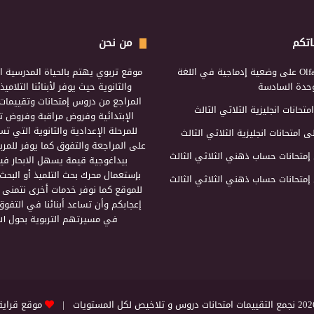
اتكم
من نحن
Olf
على
وضعية إدماجية في اللغة
موقع تربوي يهتم بالحياة المدرسية ال
لوحدة السادسة
والثانوية حيث يوفر لأبنائنا التلامي
المراجع من دروس إمتحانات وتقييمات 
امتحانات انجليزية الثلاثي الثالث
الإبتدائية وفروض مراقبة وفروض تأ
للمرحلة الإعدادية والثانوية التي ت
ى
امتحانات انجليزية الثلاثي الثالث
على المراجعة والتفوق كما يوفر للمرب
إمتحانات حساب ذهني الثلاثي الثالث
بيداغوجية قيمة يسهل الابحار فيه
بإستعمال محرك بحث التلميذ أو البحث
إمتحانات حساب ذهني الثلاثي الثالث
للموقع كما نوفر خدمات أخرى نتمنى 
إعجابكم وأن تساعد أبنائنا في التفوق
في مسيرتهم التربوية بحول الل
التقييمات امتحانات دروس و تلاخيص لكل المستويات |
موقع قراية