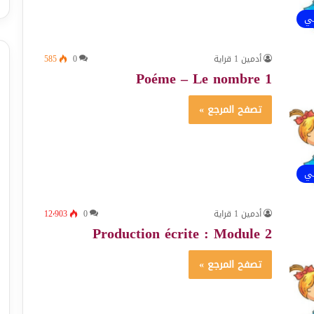
ئي
أدمين 1 قراية
0
585
Poéme – Le nombre 1
تصفح المرجع »
ئي
أدمين 1 قراية
0
12٬903
Production écrite : Module 2
تصفح المرجع »