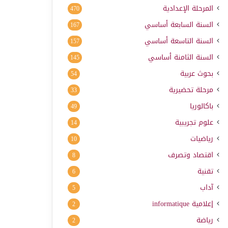
المرحلة الإعدادية
470
السنة السابعة أساسي
167
السنة التاسعة أساسي
157
السنة الثامنة أساسي
145
بحوث عربية
54
مرحلة تحضيرية
33
باكالوريا
49
علوم تجريبية
14
رياضيات
10
اقتصاد وتصرف
8
تقنية
6
آداب
5
إعلامية
informatique
2
رياضة
2