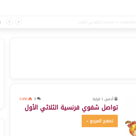
لغة الثلاثي الثالث
ب
أدمين 1 قراية
0
3٬496
تواصل شفوي فرنسية الثلاثي الأول
تصفح المرجع »