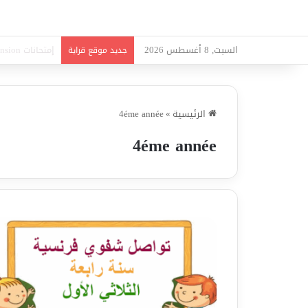
السبت, 8 أغسطس 2026
امتحانات قواعد 
جديد موقع قراية
الرئيسية
»
4éme année
4éme année