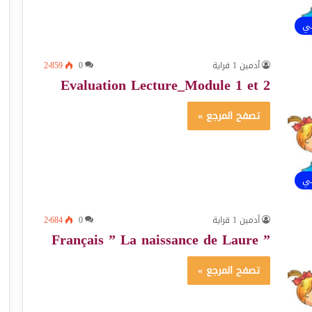
ئي
أدمين 1 قراية
0
2٬859
Evaluation Lecture_Module 1 et 2
تصفح المرجع »
ئي
أدمين 1 قراية
0
2٬684
” Français ” La naissance de Laure
تصفح المرجع »