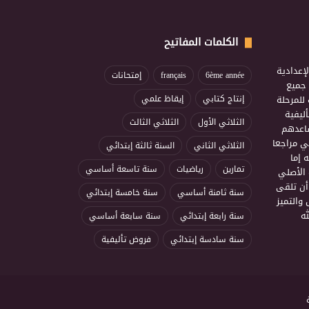
الكلمات المفاتيح
إعدادية
6ème année
français
إمتحانات
ذ جميع
للمرحلة
إنتاج كتابي
إيقاظ علمي
ليفية
الثلاثي الأول
الثلاثي الثالث
ساعدهم
ي مراجعا
الثلاثي الثاني
السنة ثالثة إبتدائي
 إما
تمارين
رياضيات
سنة تاسعة أساسي
 الأصلي
أن تلقى
سنة ثامنة أساسي
سنة خامسة إبتدائي
 والتميز
ه
سنة رابعة إبتدائي
سنة سابعة أساسي
سنة سادسة إبتدائي
فروض تأليفية