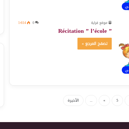
ئي
موقع قراية
0
1٬614
” Récitation ” l’école
تصفح المرجع »
ئي
5
»
...
الأخيرة