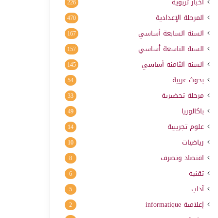
أخبار تربوية
226
المرحلة الإعدادية
470
السنة السابعة أساسي
167
السنة التاسعة أساسي
157
السنة الثامنة أساسي
145
بحوث عربية
54
مرحلة تحضيرية
33
باكالوريا
49
علوم تجريبية
14
رياضيات
10
اقتصاد وتصرف
8
تقنية
6
آداب
5
إعلامية
informatique
2