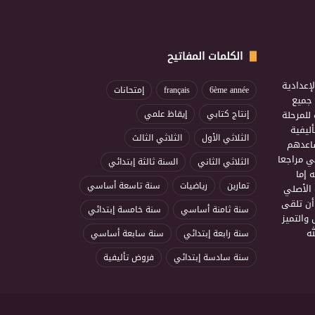
الكلمات المفاتيح
إعدادية
6ème année
français
إمتحانات
ذ جميع
للمرحلة
إنتاج كتابي
إيقاظ علمي
ليفية
الثلاثي الأول
الثلاثي الثالث
ساعدهم
ي مراجعا
الثلاثي الثاني
السنة ثالثة إبتدائي
 إما
تمارين
رياضيات
سنة تاسعة أساسي
 الأصلي
أن تلقى
سنة ثامنة أساسي
سنة خامسة إبتدائي
 والتميز
ه
سنة رابعة إبتدائي
سنة سابعة أساسي
سنة سادسة إبتدائي
فروض تأليفية