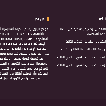
اتكم
من نحن
Olf
على
وضعية إدماجية في اللغة
موقع تربوي يهتم بالحياة المدرسية ال
لوحدة السادسة
والثانوية حيث يوفر لأبنائنا التلامي
المراجع من دروس إمتحانات وتقييمات 
امتحانات انجليزية الثلاثي الثالث
الإبتدائية وفروض مراقبة وفروض تأ
للمرحلة الإعدادية والثانوية التي ت
ى
امتحانات انجليزية الثلاثي الثالث
على المراجعة والتفوق كما يوفر للمرب
إمتحانات حساب ذهني الثلاثي الثالث
بيداغوجية قيمة يسهل الابحار فيه
بإستعمال محرك بحث التلميذ أو البحث
إمتحانات حساب ذهني الثلاثي الثالث
للموقع كما نوفر خدمات أخرى نتمنى 
إعجابكم وأن تساعد أبنائنا في التفوق
في مسيرتهم التربوية بحول الل