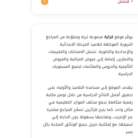
قصص
1
يوفّر موقع
قراية
مجموعة ثرية ومتنوّعة من المراجع
التربوية الموجّهة لتلاميذ المرحلة الابتدائية
والإعدادية والثانوية، تشمل الامتحانات والتقييمات
والتمارين، إضافة إلى فروض المراقبة والفروض
التأليفية والدروس والملخّصات لجميع المستويات
الدراسية.
يهدف الموقع إلى مساعدة التلاميذ والأولياء على
تحقيق أفضل النتائج الدراسية من خلال توفير مكتبة
رقمية متكاملة تجمع مختلف الموارد التعليمية في
مكان واحد. كما يتيح للزائرين تصفّح المراجع مباشرة
عبر الإنترنت، وطباعتها بسهولة دون الحاجة إلى
تحميلها، مع إمكانية تنزيل جميع الوثائق المتاحة بكل
يسر.