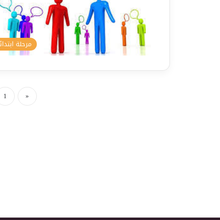
مرحلة ابتدائ
1
«