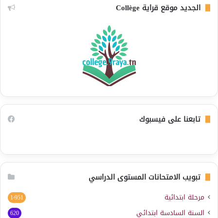
الجديد موقع قراية Collège
تابعنا على فيسبوك
تبويب الامتحانات المستوى الدراسي
مرحلة ابتدائية
1٬951
السنة السادسة ابتدائي
620