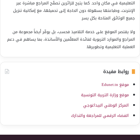
التعليمية في مكان واحد. كما يتيح للزائرين تصفّح المراجع مباشرة عبر
الإنترنت، وطباعتها بسهولة دون الحاجة إلى تحميلها، مع إمكانية تنزيل
جميع الوثائق المتاحة بكل يسر.
ولا يقتصر الموقع على خدمة التلاميذ فحسب، بل يوفّر أيضاً مجموعة من
المراجع والموارد التربوية لفائدة المعلّمين والأساتذة، بما يساهم في دعم
العملية التعليمية وتطويرها.
روابط مفيدة
موقع Edunet.tn
موقع وزارة التربية التونسية
المركز الوطني البيداغوجي
الفضاء الرقمي للمراجعة والتدارك