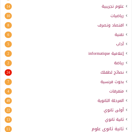
علوم تجريبية
14
رياضيات
10
اقتصاد وتصرف
8
تقنية
6
آداب
5
إعلامية
informatique
2
رياضة
2
نصائح لطفلك
24
بحوث فرنسية
7
متفرقات
4
المرحلة الثانوية
49
أولى ثانوي
22
ثانية ثانوي
13
ثانية ثانوي علوم
11