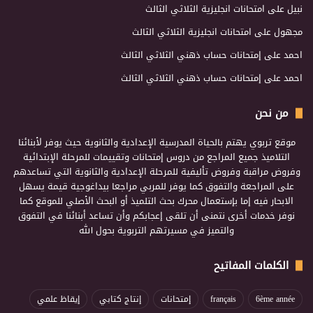
نبيل
على
امتحانات انجليزية الثلاثي الثالث
مجهول
على
امتحانات انجليزية الثلاثي الثالث
احمد
على
إمتحانات حساب ذهني الثلاثي الثالث
احمد
على
إمتحانات حساب ذهني الثلاثي الثالث
من نحن
موقع تربوي يهتم بالحياة المدرسية الإعدادية والثانوية حيث يوفر لأبنائنا
التلاميذ جميع المراجع من دروس إمتحانات وتقييمات للمرحلة الإبتدائية
وفروض مراقبة وفروض تأليفية للمرحلة الإعدادية والثانوية التي تساعدهم
على المراجعة والتفوق كما يوفر للمربي مراجعا بيداغوجية قيمة يسهل
الابحار فيه إما بإستعمال محرك بحث التلميذ أو البحث الأصلي للموقع كما
نوفر خدمات أخرى نتمنى أن تلقى إعجابكم وأن تساعد أبنائنا في التفوق
والتميز في مسيرتهم التربوية بحول الله
الكلمات المفاتيح
6ème année
français
إمتحانات
إنتاج كتابي
إيقاظ علمي