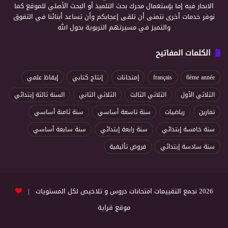
الابحار فيه إما بإستعمال محرك بحث التلميذ أو البحث الأصلي للموقع كما
نوفر خدمات أخرى نتمنى أن تلقى إعجابكم وأن تساعد أبنائنا في التفوق
والتميز في مسيرتهم التربوية بحول الله
الكلمات المفاتيح
6ème année
français
إمتحانات
إنتاج كتابي
إيقاظ علمي
الثلاثي الأول
الثلاثي الثالث
الثلاثي الثاني
السنة ثالثة إبتدائي
تمارين
رياضيات
سنة تاسعة أساسي
سنة ثامنة أساسي
سنة خامسة إبتدائي
سنة رابعة إبتدائي
سنة سابعة أساسي
سنة سادسة إبتدائي
فروض تأليفية
2026 نجمع التقييمات امتحانات دروس و تلاخيص لكل المستويات |
موقع قراية