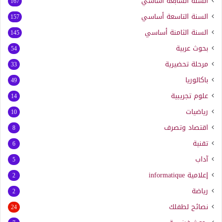
السنة السابعة أساسي
167
السنة التاسعة أساسي
157
السنة الثامنة أساسي
145
بحوث عربية
54
مرحلة تحضيرية
33
باكالوريا
49
علوم تجريبية
14
رياضيات
10
اقتصاد وتصرف
8
تقنية
6
آداب
5
إعلامية
informatique
2
رياضة
2
نصائح لطفلك
24