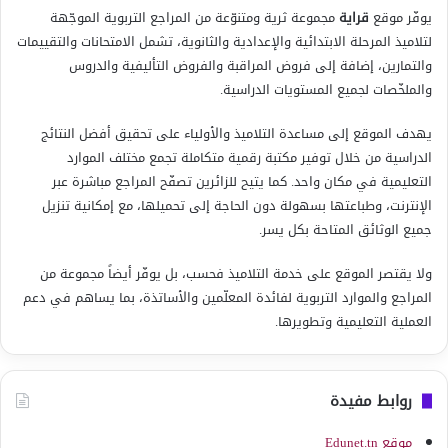
يوفّر موقع
قراية
مجموعة ثرية ومتنوّعة من المراجع التربوية الموجّهة
لتلاميذ المرحلة الابتدائية والإعدادية والثانوية، تشمل الامتحانات والتقييمات
والتمارين، إضافة إلى فروض المراقبة والفروض التأليفية والدروس
والملخّصات لجميع المستويات الدراسية.
يهدف الموقع إلى مساعدة التلاميذ والأولياء على تحقيق أفضل النتائج
الدراسية من خلال توفير مكتبة رقمية متكاملة تجمع مختلف الموارد
التعليمية في مكان واحد. كما يتيح للزائرين تصفّح المراجع مباشرة عبر
الإنترنت، وطباعتها بسهولة دون الحاجة إلى تحميلها، مع إمكانية تنزيل
جميع الوثائق المتاحة بكل يسر.
ولا يقتصر الموقع على خدمة التلاميذ فحسب، بل يوفّر أيضاً مجموعة من
المراجع والموارد التربوية لفائدة المعلّمين والأساتذة، بما يساهم في دعم
العملية التعليمية وتطويرها.
روابط مفيدة
موقع Edunet.tn