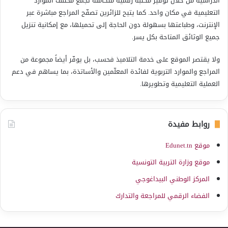
الدراسية من خلال توفير مكتبة رقمية متكاملة تجمع مختلف الموارد
التعليمية في مكان واحد. كما يتيح للزائرين تصفّح المراجع مباشرة عبر
الإنترنت، وطباعتها بسهولة دون الحاجة إلى تحميلها، مع إمكانية تنزيل
جميع الوثائق المتاحة بكل يسر.
ولا يقتصر الموقع على خدمة التلاميذ فحسب، بل يوفّر أيضاً مجموعة من
المراجع والموارد التربوية لفائدة المعلّمين والأساتذة، بما يساهم في دعم
العملية التعليمية وتطويرها.
روابط مفيدة
موقع Edunet.tn
موقع وزارة التربية التونسية
المركز الوطني البيداغوجي
الفضاء الرقمي للمراجعة والتدارك