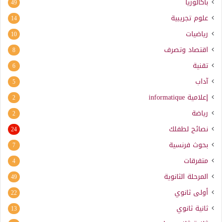
باكالوريا
49
علوم تجريبية
14
رياضيات
10
اقتصاد وتصرف
8
تقنية
6
آداب
5
إعلامية
informatique
2
رياضة
2
نصائح لطفلك
24
بحوث فرنسية
7
متفرقات
4
المرحلة الثانوية
49
أولى ثانوي
22
ثانية ثانوي
13