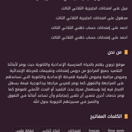
نبيل
على
امتحانات انجليزية الثلاثي الثالث
مجهول
على
امتحانات انجليزية الثلاثي الثالث
احمد
على
إمتحانات حساب ذهني الثلاثي الثالث
احمد
على
إمتحانات حساب ذهني الثلاثي الثالث
من نحن
موقع تربوي يهتم بالحياة المدرسية الإعدادية والثانوية حيث يوفر لأبنائنا
التلاميذ جميع المراجع من دروس إمتحانات وتقييمات للمرحلة الإبتدائية
وفروض مراقبة وفروض تأليفية للمرحلة الإعدادية والثانوية التي تساعدهم
على المراجعة والتفوق كما يوفر للمربي مراجعا بيداغوجية قيمة يسهل
الابحار فيه إما بإستعمال محرك بحث التلميذ أو البحث الأصلي للموقع كما
نوفر خدمات أخرى نتمنى أن تلقى إعجابكم وأن تساعد أبنائنا في التفوق
والتميز في مسيرتهم التربوية بحول الله
الكلمات المفاتيح
6ème année
français
إمتحانات
إنتاج كتابي
إيقاظ علمي