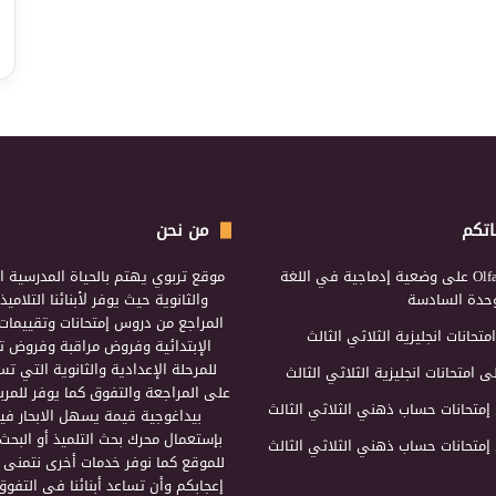
اتكم
من نحن
Olf
على
وضعية إدماجية في اللغة
موقع تربوي يهتم بالحياة المدرسية ال
لوحدة السادسة
والثانوية حيث يوفر لأبنائنا التلامي
المراجع من دروس إمتحانات وتقييمات 
امتحانات انجليزية الثلاثي الثالث
الإبتدائية وفروض مراقبة وفروض تأ
للمرحلة الإعدادية والثانوية التي ت
ى
امتحانات انجليزية الثلاثي الثالث
على المراجعة والتفوق كما يوفر للمرب
إمتحانات حساب ذهني الثلاثي الثالث
بيداغوجية قيمة يسهل الابحار فيه
بإستعمال محرك بحث التلميذ أو البحث
إمتحانات حساب ذهني الثلاثي الثالث
للموقع كما نوفر خدمات أخرى نتمنى 
إعجابكم وأن تساعد أبنائنا في التفوق