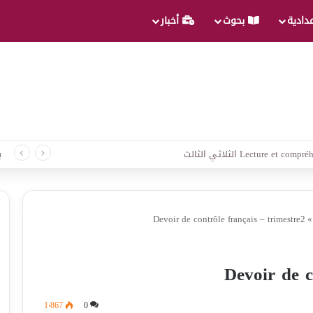
عدادية
بحوث
أخبار
غة الثلاثي الثالث
ب
Devoir de contrôle français – trimestre2
»
Devoir de c
1٬867
0