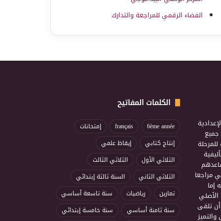
الفضاء الرقمي للمراجعة والتدارك
الكلمات المفاتيح
إعدادية
6ème année
français
إمتحانات
ذ جميع
للمرحلة
إنتاج كتابي
إيقاظ علمي
ليفية
الثلاثي الأول
الثلاثي الثالث
ساعدهم
ي مراجعا
الثلاثي الثاني
السنة ثالثة إبتدائي
 إما
تمارين
رياضيات
سنة تاسعة أساسي
 الأصلي
أن تلقى
سنة ثامنة أساسي
سنة خامسة إبتدائي
 والتميز