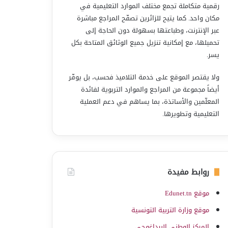
رقمية متكاملة تجمع مختلف الموارد التعليمية في
مكان واحد. كما يتيح للزائرين تصفّح المراجع مباشرة
عبر الإنترنت، وطباعتها بسهولة دون الحاجة إلى
تحميلها، مع إمكانية تنزيل جميع الوثائق المتاحة بكل
يسر.
ولا يقتصر الموقع على خدمة التلاميذ فحسب، بل يوفّر
أيضاً مجموعة من المراجع والموارد التربوية لفائدة
المعلّمين والأساتذة، بما يساهم في دعم العملية
التعليمية وتطويرها.
روابط مفيدة
موقع Edunet.tn
موقع وزارة التربية التونسية
المركز الوطني البيداغوجي