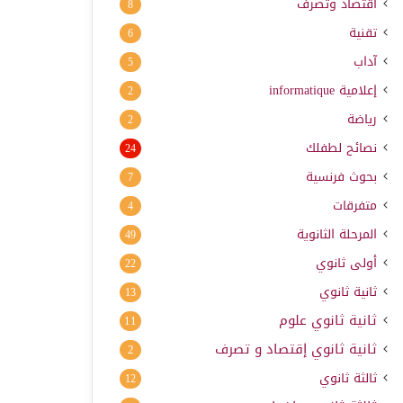
اقتصاد وتصرف
8
تقنية
6
آداب
5
إعلامية
informatique
2
رياضة
2
نصائح لطفلك
24
بحوث فرنسية
7
متفرقات
4
المرحلة الثانوية
49
أولى ثانوي
22
ثانية ثانوي
13
ثانية ثانوي علوم
11
ثانية ثانوي إقتصاد و تصرف
2
ثالثة ثانوي
12