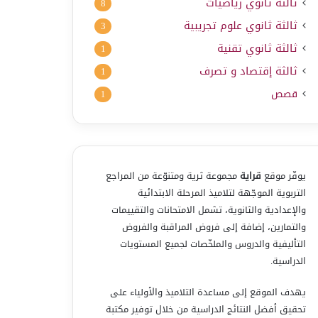
ثالثة ثانوي رياضيات
8
ثالثة ثانوي علوم تجريبية
3
ثالثة ثانوي تقنية
1
ثالثة إقتصاد و تصرف
1
قصص
1
يوفّر موقع
قراية
مجموعة ثرية ومتنوّعة من المراجع
التربوية الموجّهة لتلاميذ المرحلة الابتدائية
والإعدادية والثانوية، تشمل الامتحانات والتقييمات
والتمارين، إضافة إلى فروض المراقبة والفروض
التأليفية والدروس والملخّصات لجميع المستويات
الدراسية.
يهدف الموقع إلى مساعدة التلاميذ والأولياء على
تحقيق أفضل النتائج الدراسية من خلال توفير مكتبة