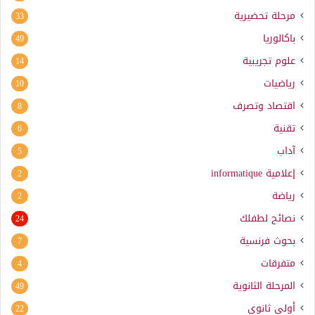
مرحلة تحضيرية
33
باكالوريا
49
علوم تجريبية
14
رياضيات
10
اقتصاد وتصرف
8
تقنية
6
آداب
5
إعلامية
informatique
2
رياضة
2
نصائح لطفلك
24
بحوث فرنسية
7
متفرقات
4
المرحلة الثانوية
49
أولى ثانوي
22