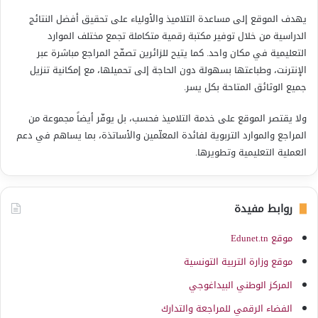
يهدف الموقع إلى مساعدة التلاميذ والأولياء على تحقيق أفضل النتائج
الدراسية من خلال توفير مكتبة رقمية متكاملة تجمع مختلف الموارد
التعليمية في مكان واحد. كما يتيح للزائرين تصفّح المراجع مباشرة عبر
الإنترنت، وطباعتها بسهولة دون الحاجة إلى تحميلها، مع إمكانية تنزيل
جميع الوثائق المتاحة بكل يسر.
ولا يقتصر الموقع على خدمة التلاميذ فحسب، بل يوفّر أيضاً مجموعة من
المراجع والموارد التربوية لفائدة المعلّمين والأساتذة، بما يساهم في دعم
العملية التعليمية وتطويرها.
روابط مفيدة
موقع Edunet.tn
موقع وزارة التربية التونسية
المركز الوطني البيداغوجي
الفضاء الرقمي للمراجعة والتدارك