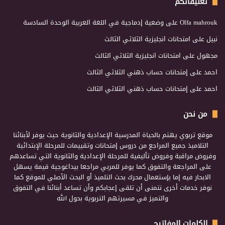
تعليقاتكم
Olfa mahrouk
على
وضعية إدماجية في اللغة العربية الوحدة السادسة
نبيل
على
امتحانات انجليزية الثلاثي الثالث
مجهول
على
امتحانات انجليزية الثلاثي الثالث
احمد
على
إمتحانات حساب ذهني الثلاثي الثالث
احمد
على
إمتحانات حساب ذهني الثلاثي الثالث
من نحن
موقع تربوي يهتم بالحياة المدرسية الإعدادية والثانوية حيث يوفر لأبنائنا
التلاميذ جميع المراجع من دروس إمتحانات وتقييمات للمرحلة الإبتدائية
وفروض مراقبة وفروض تأليفية للمرحلة الإعدادية والثانوية التي تساعدهم
على المراجعة والتفوق كما يوفر للمربي مراجعا بيداغوجية قيمة يسهل
الابحار فيه إما بإستعمال محرك بحث التلميذ أو البحث الأصلي للموقع كما
نوفر خدمات أخرى نتمنى أن تلقى إعجابكم وأن تساعد أبنائنا في التفوق
والتميز في مسيرتهم التربوية بحول الله
الكلمات المفاتيح