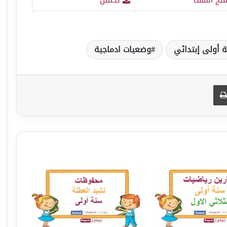
ة أولى إبتدائي
وضعيات ادماجية
طباعة