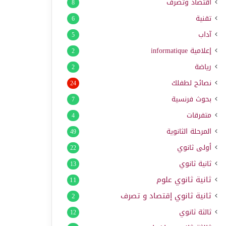
اقتصاد وتصرف
8
تقنية
6
آداب
5
إعلامية
informatique
2
رياضة
2
نصائح لطفلك
24
بحوث فرنسية
7
متفرقات
4
المرحلة الثانوية
49
أولى ثانوي
22
ثانية ثانوي
13
ثانية ثانوي علوم
11
ثانية ثانوي إقتصاد و تصرف
2
ثالثة ثانوي
12