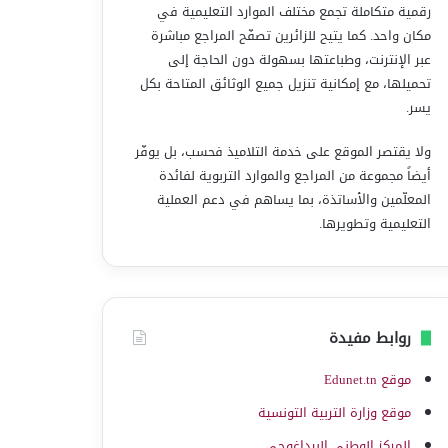
رقمية متكاملة تجمع مختلف الموارد التعليمية في
مكان واحد. كما يتيح للزائرين تصفّح المراجع مباشرة
عبر الإنترنت، وطباعتها بسهولة دون الحاجة إلى
تحميلها، مع إمكانية تنزيل جميع الوثائق المتاحة بكل
يسر.
ولا يقتصر الموقع على خدمة التلاميذ فحسب، بل يوفّر
أيضاً مجموعة من المراجع والموارد التربوية لفائدة
المعلّمين والأساتذة، بما يساهم في دعم العملية
التعليمية وتطويرها.
روابط مفيدة
موقع Edunet.tn
موقع وزارة التربية التونسية
المركز الوطني البيداغوجي