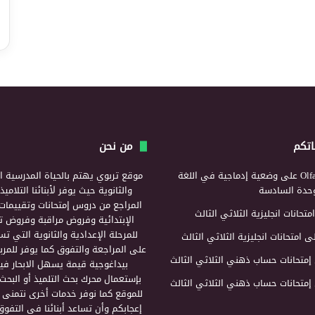
اتكم
من نحن
Olf
على
وضعية إدماجية في اللغة
موقع تربوي يهتم بالحياة المدرسية ال
لوحدة السادسة
والثانوية حيث يوفر لأبنائنا التلامي
المراجع من دروس إمتحانات وتقييمات 
امتحانات انجليزية الثلاثي الثالث
الإبتدائية وفروض مراقبة وفروض تأ
للمرحلة الإعدادية والثانوية التي ت
ى
امتحانات انجليزية الثلاثي الثالث
على المراجعة والتفوق كما يوفر للمرب
إمتحانات حساب ذهني الثلاثي الثالث
بيداغوجية قيمة يسهل الابحار فيه
بإستعمال محرك بحث التلميذ أو البحث
إمتحانات حساب ذهني الثلاثي الثالث
للموقع كما نوفر خدمات أخرى نتمنى 
إعجابكم وأن تساعد أبنائنا في التفوق