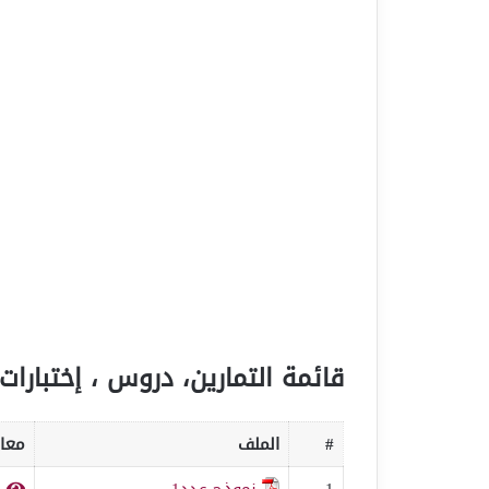
قائمة التمارين، دروس ، إختبارات 
#
الملف
معاي
1
نموذج عدد1
ف