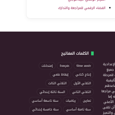
الفضاء الرقمي للمراجعة والتدارك
الكلمات المفاتيح
إعدادية
6ème année
français
إمتحانات
ذ جميع
للمرحلة
إنتاج كتابي
إيقاظ علمي
ليفية
الثلاثي الأول
الثلاثي الثالث
ساعدهم
ي مراجعا
الثلاثي الثاني
السنة ثالثة إبتدائي
 إما
تمارين
رياضيات
سنة تاسعة أساسي
 الأصلي
أن تلقى
سنة ثامنة أساسي
سنة خامسة إبتدائي
 والتميز