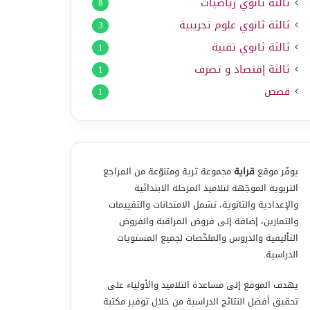
ثالثة ثانوي رياضيات
8
ثالثة ثانوي علوم تجريبية
3
ثالثة ثانوي تقنية
1
ثالثة إقتصاد و تصرف
1
قصص
1
يوفّر موقع
قراية
مجموعة ثرية ومتنوّعة من المراجع
التربوية الموجّهة لتلاميذ المرحلة الابتدائية
والإعدادية والثانوية، تشمل الامتحانات والتقييمات
والتمارين، إضافة إلى فروض المراقبة والفروض
التأليفية والدروس والملخّصات لجميع المستويات
الدراسية.
يهدف الموقع إلى مساعدة التلاميذ والأولياء على
تحقيق أفضل النتائج الدراسية من خلال توفير مكتبة