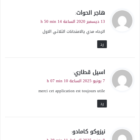
ي
هاجر الحوات
:
ق
13 ديسمبر 2020 الساعة 14 h 50 min
و
الرحاء مدي يالامتحانات الثلاثي الاول
ل
رد
ي
اسيل قطاري
:
ق
7 يونيو 2025 الساعة 10 h 07 min
و
merci cet application est toujours utile
ل
رد
ي
نيزوكو كامادو
:
ق