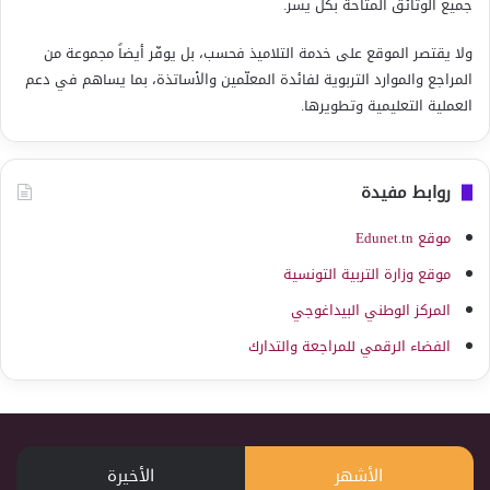
جميع الوثائق المتاحة بكل يسر.
ولا يقتصر الموقع على خدمة التلاميذ فحسب، بل يوفّر أيضاً مجموعة من
المراجع والموارد التربوية لفائدة المعلّمين والأساتذة، بما يساهم في دعم
العملية التعليمية وتطويرها.
روابط مفيدة
موقع Edunet.tn
موقع وزارة التربية التونسية
المركز الوطني البيداغوجي
الفضاء الرقمي للمراجعة والتدارك
الأشهر
الأخيرة