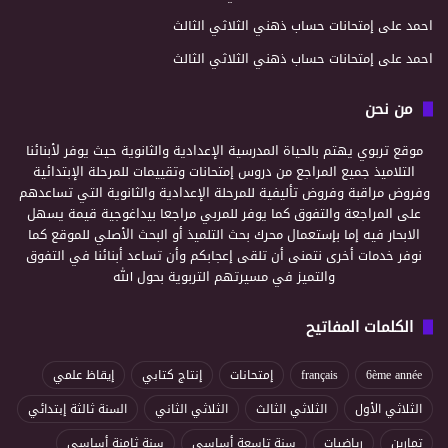
احمد
على
إمتحانات حساب ذهني الثلاثي الثالث
احمد
على
إمتحانات حساب ذهني الثلاثي الثالث
من نحن
موقع تربوي يهتم بالحياة المدرسية الإعدادية والثانوية حيث يوفر لأبنائنا
التلاميذ جميع المراجع من دروس إمتحانات وتقييمات للمرحلة الإبتدائية
وفروض مراقبة وفروض تأليفية للمرحلة الإعدادية والثانوية التي تساعدهم
على المراجعة والتفوق كما يوفر للمربي مراجعا بيداغوجية قيمة يسهل
الابحار فيه إما بإستعمال محرك بحث التلميذ أو البحث الأصلي للموقع كما
نوفر خدمات أخرى نتمنى أن تلقى إعجابكم وأن تساعد أبنائنا في التفوق
والتميز في مسيرتهم التربوية بحول الله
الكلمات المفاتيح
6ème année
français
إمتحانات
إنتاج كتابي
إيقاظ علمي
الثلاثي الأول
الثلاثي الثالث
الثلاثي الثاني
السنة ثالثة إبتدائي
تمارين
رياضيات
سنة تاسعة أساسي
سنة ثامنة أساسي