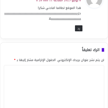
8 يونيو 2025 الساعة 11 h 28 min
و
هذا الموقع لطالما افادني شكرا
ل
جزييييييييييييييييييييييييييييييييييييييييييييييييييييييييييييي
يييييييييييييييييييييييييلا
رد
اترك تعليقاً
لن يتم نشر عنوان بريدك الإلكتروني.
الحقول الإلزامية مشار إليها بـ
*
ا
ل
ت
ع
ل
ي