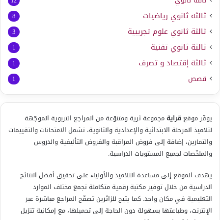
ثالثة ثانوي
12
ثالثة ثانوي رياضيات
8
ثالثة ثانوي علوم تجريبية
3
ثالثة ثانوي تقنية
1
ثالثة إقتصاد و تصرف
1
قصص
1
يوفّر موقع
قراية
مجموعة ثرية ومتنوّعة من المراجع التربوية الموجّهة
لتلاميذ المرحلة الابتدائية والإعدادية والثانوية، تشمل الامتحانات والتقييمات
والتمارين، إضافة إلى فروض المراقبة والفروض التأليفية والدروس
والملخّصات لجميع المستويات الدراسية.
يهدف الموقع إلى مساعدة التلاميذ والأولياء على تحقيق أفضل النتائج
الدراسية من خلال توفير مكتبة رقمية متكاملة تجمع مختلف الموارد
التعليمية في مكان واحد. كما يتيح للزائرين تصفّح المراجع مباشرة عبر
الإنترنت، وطباعتها بسهولة دون الحاجة إلى تحميلها، مع إمكانية تنزيل