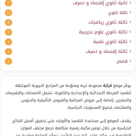
ثانية ثانوي إقتصاد و تصرف
2
ثالثة ثانوي
12
ثالثة ثانوي رياضيات
8
ثالثة ثانوي علوم تجريبية
3
ثالثة ثانوي تقنية
1
ثالثة إقتصاد و تصرف
1
قصص
1
يوفّر موقع
قراية
مجموعة ثرية ومتنوّعة من المراجع التربوية الموجّهة
لتلاميذ المرحلة الابتدائية والإعدادية والثانوية، تشمل الامتحانات والتقييمات
والتمارين، إضافة إلى فروض المراقبة والفروض التأليفية والدروس
والملخّصات لجميع المستويات الدراسية.
يهدف الموقع إلى مساعدة التلاميذ والأولياء على تحقيق أفضل النتائج
الدراسية من خلال توفير مكتبة رقمية متكاملة تجمع مختلف الموارد
التعليمية في مكان واحد. كما يتيح للزائرين تصفّح المراجع مباشرة عبر