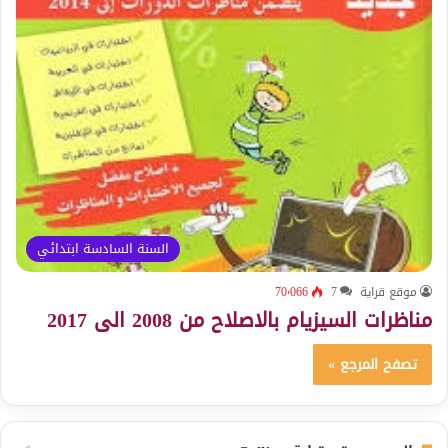
السنة السادسة ابتدائي
موقع قراية
7
70٬066
مناظرات السيزيام بالاصلاح من 2008 الى 2017
تصفح المرجع »