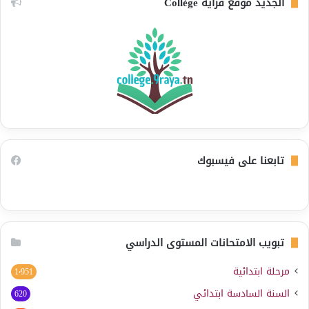
الجديد موقع قراية Collège
تابعنا على فيسبوك
تبويب الامتحانات المستوى الدراسي
مرحلة ابتدائية
1٬951
السنة السادسة ابتدائي
620