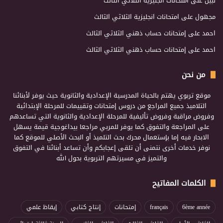
نبيل
على
امتحانات انجليزية الثلاثي الثالث
مجهول
على
امتحانات انجليزية الثلاثي الثالث
احمد
على
إمتحانات حساب ذهني الثلاثي الثالث
احمد
على
إمتحانات حساب ذهني الثلاثي الثالث
من نحن
موقع تربوي يهتم بالحياة المدرسية الإعدادية والثانوية حيث يوفر لأبنائنا
التلاميذ جميع المراجع من دروس إمتحانات وتقييمات للمرحلة الإبتدائية
وفروض مراقبة وفروض تأليفية للمرحلة الإعدادية والثانوية التي تساعدهم
على المراجعة والتفوق كما يوفر للمربي مراجعا بيداغوجية قيمة يسهل
الابحار فيه إما بإستعمال محرك بحث التلميذ أو البحث الأصلي للموقع كما
نوفر خدمات أخرى نتمنى أن تلقى إعجابكم وأن تساعد أبنائنا في التفوق
والتميز في مسيرتهم التربوية بحول الله
الكلمات المفاتيح
6ème année
français
إمتحانات
إنتاج كتابي
إيقاظ علمي