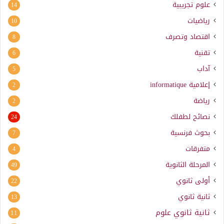
علوم تجريبية
14
رياضيات
10
اقتصاد وتصرف
8
تقنية
6
آداب
5
إعلامية
informatique
2
رياضة
2
نصائح لطفلك
24
بحوث فرنسية
7
متفرقات
4
المرحلة الثانوية
49
أولى ثانوي
22
ثانية ثانوي
13
ثانية ثانوي علوم
11