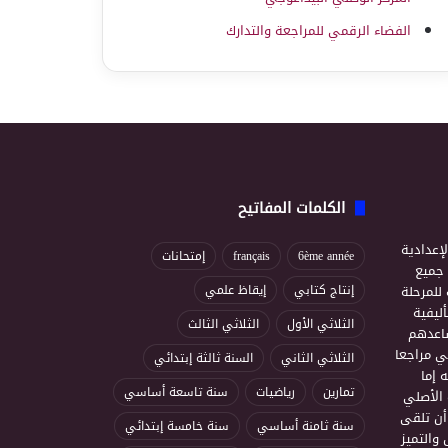
الفضاء الرقمي للمراجعة والتدارك
الكلمات المفاتيح
إعدادية
6ème année
français
إمتحانات
ذ جميع
للمرحلة
إنتاج كتابي
إيقاظ علمي
ليفية
الثلاثي الأول
الثلاثي الثالث
ساعدهم
ي مراجعا
الثلاثي الثاني
السنة ثالثة إبتدائي
 إما
تمارين
رياضيات
سنة تاسعة أساسي
 الأصلي
أن تلقى
سنة ثامنة أساسي
سنة خامسة إبتدائي
 والتميز