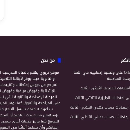
اتكم
من نحن
Olf
على
وضعية إدماجية في اللغة
موقع تربوي يهتم بالحياة المدرسية ال
لوحدة السادسة
والثانوية حيث يوفر لأبنائنا التلامي
المراجع من دروس إمتحانات وتقييمات 
امتحانات انجليزية الثلاثي الثالث
الإبتدائية وفروض مراقبة وفروض تأ
للمرحلة الإعدادية والثانوية التي ت
ى
امتحانات انجليزية الثلاثي الثالث
على المراجعة والتفوق كما يوفر للمرب
إمتحانات حساب ذهني الثلاثي الثالث
بيداغوجية قيمة يسهل الابحار فيه
بإستعمال محرك بحث التلميذ أو البحث
إمتحانات حساب ذهني الثلاثي الثالث
للموقع كما نوفر خدمات أخرى نتمنى 
إعجابكم وأن تساعد أبنائنا في التفوق