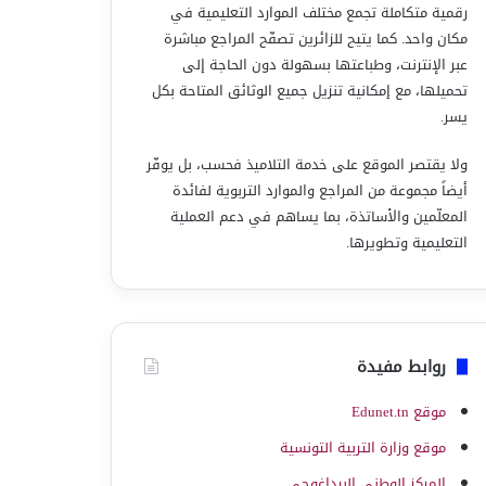
رقمية متكاملة تجمع مختلف الموارد التعليمية في
مكان واحد. كما يتيح للزائرين تصفّح المراجع مباشرة
عبر الإنترنت، وطباعتها بسهولة دون الحاجة إلى
تحميلها، مع إمكانية تنزيل جميع الوثائق المتاحة بكل
يسر.
ولا يقتصر الموقع على خدمة التلاميذ فحسب، بل يوفّر
أيضاً مجموعة من المراجع والموارد التربوية لفائدة
المعلّمين والأساتذة، بما يساهم في دعم العملية
التعليمية وتطويرها.
روابط مفيدة
موقع Edunet.tn
موقع وزارة التربية التونسية
المركز الوطني البيداغوجي