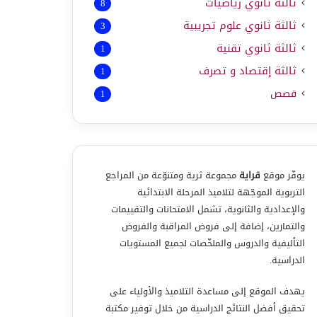
ثالثة ثانوي رياضيات
8
ثالثة ثانوي علوم تجريبية
3
ثالثة ثانوي تقنية
1
ثالثة إقتصاد و تصرف
1
قصص
1
يوفّر موقع
قراية
مجموعة ثرية ومتنوّعة من المراجع
التربوية الموجّهة لتلاميذ المرحلة الابتدائية
والإعدادية والثانوية، تشمل الامتحانات والتقييمات
والتمارين، إضافة إلى فروض المراقبة والفروض
التأليفية والدروس والملخّصات لجميع المستويات
الدراسية.
يهدف الموقع إلى مساعدة التلاميذ والأولياء على
تحقيق أفضل النتائج الدراسية من خلال توفير مكتبة