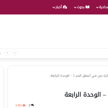
عدادية
بحوث
أخبار
د لغة الثلاثي الثالث
ب
 نص في أعماق البحر 2 – الوحدة الرابعة
3٬363
0