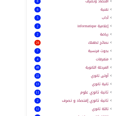
اقتصاد وتصرف
8
تقنية
6
آداب
5
إعلامية
informatique
2
رياضة
2
نصائح لطفلك
24
بحوث فرنسية
7
متفرقات
4
المرحلة الثانوية
49
أولى ثانوي
22
ثانية ثانوي
13
ثانية ثانوي علوم
11
ثانية ثانوي إقتصاد و تصرف
2
ثالثة ثانوي
12