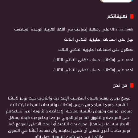
تعليقاتكم
Olfa mahrouk
على
وضعية إدماجية في اللغة العربية الوحدة السادسة
نبيل
على
امتحانات انجليزية الثلاثي الثالث
مجهول
على
امتحانات انجليزية الثلاثي الثالث
احمد
على
إمتحانات حساب ذهني الثلاثي الثالث
احمد
على
إمتحانات حساب ذهني الثلاثي الثالث
من نحن
موقع تربوي يهتم بالحياة المدرسية الإعدادية والثانوية حيث يوفر لأبنائنا
التلاميذ جميع المراجع من دروس إمتحانات وتقييمات للمرحلة الإبتدائية
وفروض مراقبة وفروض تأليفية للمرحلة الإعدادية والثانوية التي تساعدهم
على المراجعة والتفوق كما يوفر للمربي مراجعا بيداغوجية قيمة يسهل
الابحار فيه إما بإستعمال محرك بحث التلميذ أو البحث الأصلي للموقع كما
نوفر خدمات أخرى نتمنى أن تلقى إعجابكم وأن تساعد أبنائنا في التفوق
والتميز في مسيرتهم التربوية بحول الله