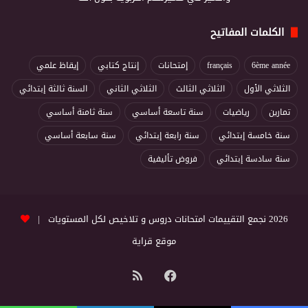
الكلمات المفاتيح
6ème année
français
إمتحانات
إنتاج كتابي
إيقاظ علمي
الثلاثي الأول
الثلاثي الثالث
الثلاثي الثاني
السنة ثالثة إبتدائي
تمارين
رياضيات
سنة تاسعة أساسي
سنة ثامنة أساسي
سنة خامسة إبتدائي
سنة رابعة إبتدائي
سنة سابعة أساسي
سنة سادسة إبتدائي
فروض تأليفية
2026 نجمع التقييمات امتحانات دروس و تلاخيص لكل المستويات |
موقع قراية
فيسبوك
ملخص