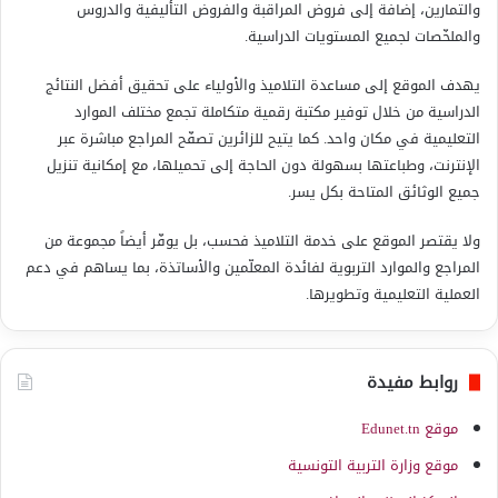
والتمارين، إضافة إلى فروض المراقبة والفروض التأليفية والدروس
والملخّصات لجميع المستويات الدراسية.
يهدف الموقع إلى مساعدة التلاميذ والأولياء على تحقيق أفضل النتائج
الدراسية من خلال توفير مكتبة رقمية متكاملة تجمع مختلف الموارد
التعليمية في مكان واحد. كما يتيح للزائرين تصفّح المراجع مباشرة عبر
الإنترنت، وطباعتها بسهولة دون الحاجة إلى تحميلها، مع إمكانية تنزيل
جميع الوثائق المتاحة بكل يسر.
ولا يقتصر الموقع على خدمة التلاميذ فحسب، بل يوفّر أيضاً مجموعة من
المراجع والموارد التربوية لفائدة المعلّمين والأساتذة، بما يساهم في دعم
العملية التعليمية وتطويرها.
روابط مفيدة
موقع Edunet.tn
موقع وزارة التربية التونسية