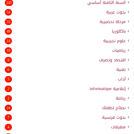
السنة الثامنة أساسي
145
بحوث عربية
54
مرحلة تحضيرية
33
باكالوريا
49
علوم تجريبية
14
رياضيات
10
اقتصاد وتصرف
8
تقنية
6
آداب
5
إعلامية
informatique
2
رياضة
2
نصائح لطفلك
24
بحوث فرنسية
7
متفرقات
4