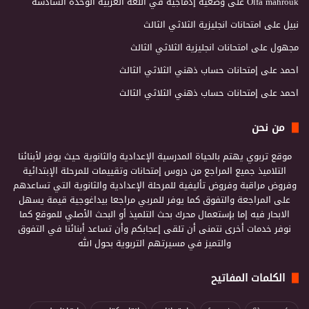
Olfa mahrouk
على
وضعية إدماجية في اللغة العربية الوحدة السادسة
نبيل
على
امتحانات انجليزية الثلاثي الثالث
مجهول
على
امتحانات انجليزية الثلاثي الثالث
احمد
على
إمتحانات حساب ذهني الثلاثي الثالث
احمد
على
إمتحانات حساب ذهني الثلاثي الثالث
من نحن
موقع تربوي يهتم بالحياة المدرسية الإعدادية والثانوية حيث يوفر لأبنائنا
التلاميذ جميع المراجع من دروس إمتحانات وتقييمات للمرحلة الإبتدائية
وفروض مراقبة وفروض تأليفية للمرحلة الإعدادية والثانوية التي تساعدهم
على المراجعة والتفوق كما يوفر للمربي مراجعا بيداغوجية قيمة يسهل
الابحار فيه إما بإستعمال محرك بحث التلميذ أو البحث الأصلي للموقع كما
نوفر خدمات أخرى نتمنى أن تلقى إعجابكم وأن تساعد أبنائنا في التفوق
والتميز في مسيرتهم التربوية بحول الله
الكلمات المفاتيح