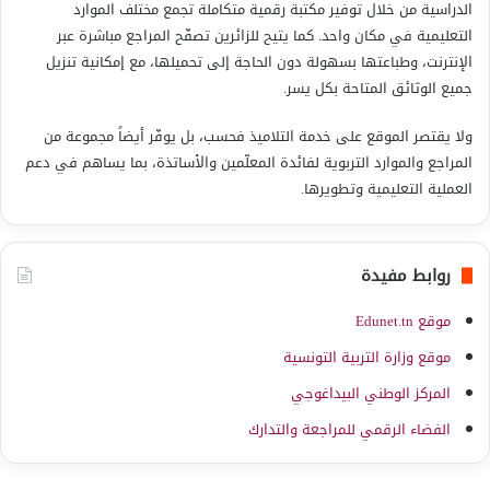
الدراسية من خلال توفير مكتبة رقمية متكاملة تجمع مختلف الموارد
التعليمية في مكان واحد. كما يتيح للزائرين تصفّح المراجع مباشرة عبر
الإنترنت، وطباعتها بسهولة دون الحاجة إلى تحميلها، مع إمكانية تنزيل
جميع الوثائق المتاحة بكل يسر.
ولا يقتصر الموقع على خدمة التلاميذ فحسب، بل يوفّر أيضاً مجموعة من
المراجع والموارد التربوية لفائدة المعلّمين والأساتذة، بما يساهم في دعم
العملية التعليمية وتطويرها.
روابط مفيدة
موقع Edunet.tn
موقع وزارة التربية التونسية
المركز الوطني البيداغوجي
الفضاء الرقمي للمراجعة والتدارك