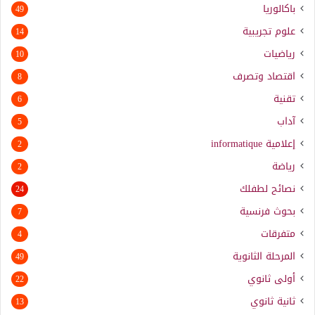
باكالوريا
49
علوم تجريبية
14
رياضيات
10
اقتصاد وتصرف
8
تقنية
6
آداب
5
إعلامية
informatique
2
رياضة
2
نصائح لطفلك
24
بحوث فرنسية
7
متفرقات
4
المرحلة الثانوية
49
أولى ثانوي
22
ثانية ثانوي
13