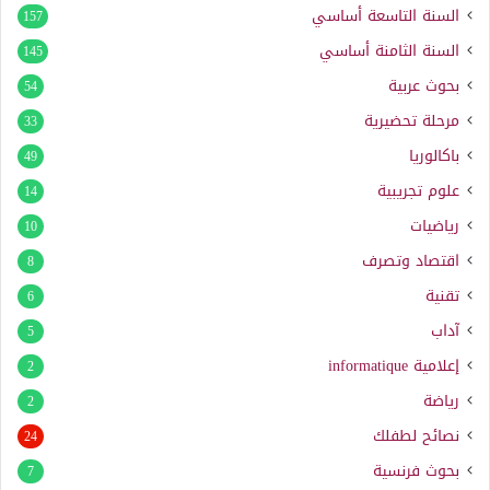
السنة التاسعة أساسي
157
السنة الثامنة أساسي
145
بحوث عربية
54
مرحلة تحضيرية
33
باكالوريا
49
علوم تجريبية
14
رياضيات
10
اقتصاد وتصرف
8
تقنية
6
آداب
5
إعلامية
informatique
2
رياضة
2
نصائح لطفلك
24
بحوث فرنسية
7