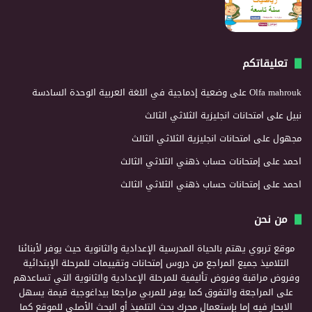
تعليقاتكم
Olfa mahrouk
على
وضعية إدماجية في اللغة العربية الوحدة السادسة
نبيل
على
امتحانات انجليزية الثلاثي الثالث
مجهول
على
امتحانات انجليزية الثلاثي الثالث
احمد
على
إمتحانات حساب ذهني الثلاثي الثالث
احمد
على
إمتحانات حساب ذهني الثلاثي الثالث
من نحن
موقع تربوي يهتم بالحياة المدرسية الإعدادية والثانوية حيث يوفر لأبنائنا
التلاميذ جميع المراجع من دروس إمتحانات وتقييمات للمرحلة الإبتدائية
وفروض مراقبة وفروض تأليفية للمرحلة الإعدادية والثانوية التي تساعدهم
على المراجعة والتفوق كما يوفر للمربي مراجعا بيداغوجية قيمة يسهل
الابحار فيه إما بإستعمال محرك بحث التلميذ أو البحث الأصلي للموقع كما