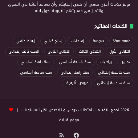
نوفر خدمات أخرى نتمنى أن تلقى إعجابكم وأن تساعد أبنائنا في التفوق
والتميز في مسيرتهم التربوية بحول الله
الكلمات المفاتيح
6ème année
français
إمتحانات
إنتاج كتابي
إيقاظ علمي
الثلاثي الأول
الثلاثي الثالث
الثلاثي الثاني
السنة ثالثة إبتدائي
تمارين
رياضيات
سنة تاسعة أساسي
سنة ثامنة أساسي
سنة خامسة إبتدائي
سنة رابعة إبتدائي
سنة سابعة أساسي
سنة سادسة إبتدائي
فروض تأليفية
2026 نجمع التقييمات امتحانات دروس و تلاخيص لكل المستويات |
موقع قراية
فيسبوك
ملخص