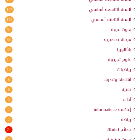
السنة التاسعة أساسي
157
السنة الثامنة أساسي
145
بحوث عربية
54
مرحلة تحضيرية
33
باكالوريا
49
علوم تجريبية
14
رياضيات
10
اقتصاد وتصرف
8
تقنية
6
آداب
5
إعلامية
informatique
2
رياضة
2
نصائح لطفلك
24
بحوث فرنسية
7