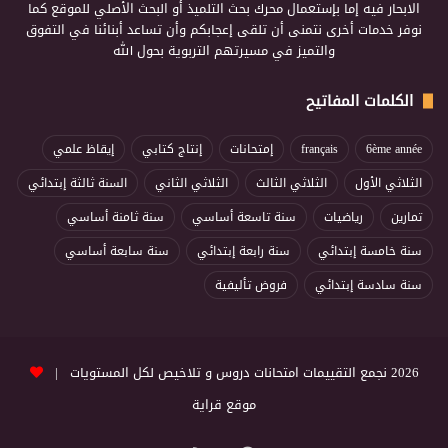
الابحار فيه إما بإستعمال محرك بحث التلميذ أو البحث الأصلي للموقع كما
نوفر خدمات أخرى نتمنى أن تلقى إعجابكم وأن تساعد أبنائنا في التفوق
والتميز في مسيرتهم التربوية بحول الله
الكلمات المفاتيح
6ème année
français
إمتحانات
إنتاج كتابي
إيقاظ علمي
الثلاثي الأول
الثلاثي الثالث
الثلاثي الثاني
السنة ثالثة إبتدائي
تمارين
رياضيات
سنة تاسعة أساسي
سنة ثامنة أساسي
سنة خامسة إبتدائي
سنة رابعة إبتدائي
سنة سابعة أساسي
سنة سادسة إبتدائي
فروض تأليفية
2026 نجمع التقييمات امتحانات دروس و تلاخيص لكل المستويات |
موقع قراية