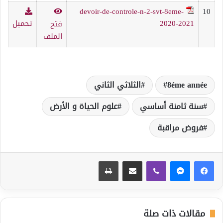
devoir-de-controle-n-2-svt-8eme-
10
2020-2021
تحميل
فتح
الملف
8éme année
الثلاثي الثاني
سنة ثامنة أساسي
علوم الحياة و الأرض
فروض مراقبة
ڤايبر
مشاركة عبر البريد
طباعة
مقالات ذات صلة