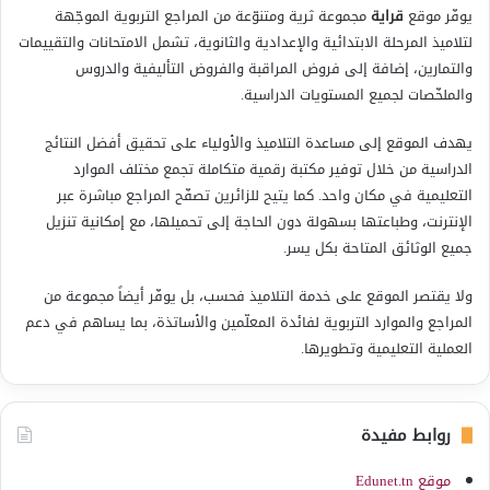
يوفّر موقع
قراية
مجموعة ثرية ومتنوّعة من المراجع التربوية الموجّهة
لتلاميذ المرحلة الابتدائية والإعدادية والثانوية، تشمل الامتحانات والتقييمات
والتمارين، إضافة إلى فروض المراقبة والفروض التأليفية والدروس
والملخّصات لجميع المستويات الدراسية.
يهدف الموقع إلى مساعدة التلاميذ والأولياء على تحقيق أفضل النتائج
الدراسية من خلال توفير مكتبة رقمية متكاملة تجمع مختلف الموارد
التعليمية في مكان واحد. كما يتيح للزائرين تصفّح المراجع مباشرة عبر
الإنترنت، وطباعتها بسهولة دون الحاجة إلى تحميلها، مع إمكانية تنزيل
جميع الوثائق المتاحة بكل يسر.
ولا يقتصر الموقع على خدمة التلاميذ فحسب، بل يوفّر أيضاً مجموعة من
المراجع والموارد التربوية لفائدة المعلّمين والأساتذة، بما يساهم في دعم
العملية التعليمية وتطويرها.
روابط مفيدة
موقع Edunet.tn