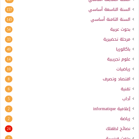
السنة التاسعة أساسي
157
السنة الثامنة أساسي
145
بحوث عربية
54
مرحلة تحضيرية
33
باكالوريا
49
علوم تجريبية
14
رياضيات
10
اقتصاد وتصرف
8
تقنية
6
آداب
5
إعلامية
informatique
2
رياضة
2
نصائح لطفلك
24
بحوث فرنسية
7