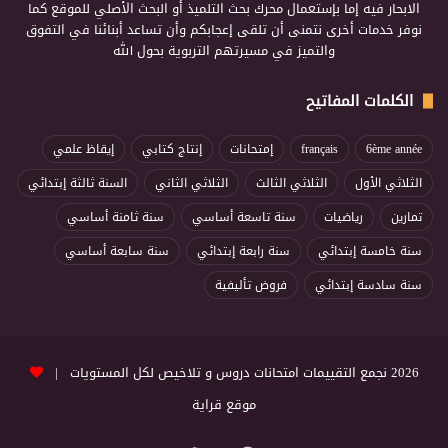
الابحار فيه إما بإستعمال محرك بحث التلميذ أو البحث الأصلي للموقع كما
نوفر خدمات أخرى نتمنى أن تلقى إعجابكم وأن تساعد أبنائنا في التفوق
والتميز في مسيرتهم التربوية بحول الله
الكلمات المفاتيح
6ème année
français
إمتحانات
إنتاج كتابي
إيقاظ علمي
الثلاثي الأول
الثلاثي الثالث
الثلاثي الثاني
السنة ثالثة إبتدائي
تمارين
رياضيات
سنة تاسعة أساسي
سنة ثامنة أساسي
سنة خامسة إبتدائي
سنة رابعة إبتدائي
سنة سابعة أساسي
سنة سادسة إبتدائي
فروض تأليفية
2026 نجمع التقييمات امتحانات دروس و تلاخيص لكل المستويات |
موقع قراية