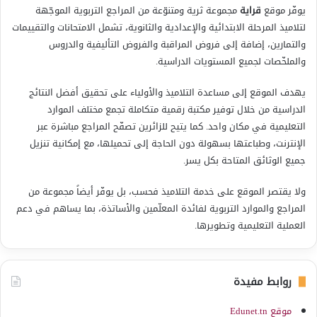
يوفّر موقع
قراية
مجموعة ثرية ومتنوّعة من المراجع التربوية الموجّهة
لتلاميذ المرحلة الابتدائية والإعدادية والثانوية، تشمل الامتحانات والتقييمات
والتمارين، إضافة إلى فروض المراقبة والفروض التأليفية والدروس
والملخّصات لجميع المستويات الدراسية.
يهدف الموقع إلى مساعدة التلاميذ والأولياء على تحقيق أفضل النتائج
الدراسية من خلال توفير مكتبة رقمية متكاملة تجمع مختلف الموارد
التعليمية في مكان واحد. كما يتيح للزائرين تصفّح المراجع مباشرة عبر
الإنترنت، وطباعتها بسهولة دون الحاجة إلى تحميلها، مع إمكانية تنزيل
جميع الوثائق المتاحة بكل يسر.
ولا يقتصر الموقع على خدمة التلاميذ فحسب، بل يوفّر أيضاً مجموعة من
المراجع والموارد التربوية لفائدة المعلّمين والأساتذة، بما يساهم في دعم
العملية التعليمية وتطويرها.
روابط مفيدة
موقع Edunet.tn