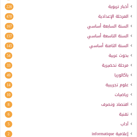
أخبار تربوية
226
المرحلة الإعدادية
470
السنة السابعة أساسي
167
السنة التاسعة أساسي
157
السنة الثامنة أساسي
145
بحوث عربية
54
مرحلة تحضيرية
33
باكالوريا
49
علوم تجريبية
14
رياضيات
10
اقتصاد وتصرف
8
تقنية
6
آداب
5
إعلامية
informatique
2