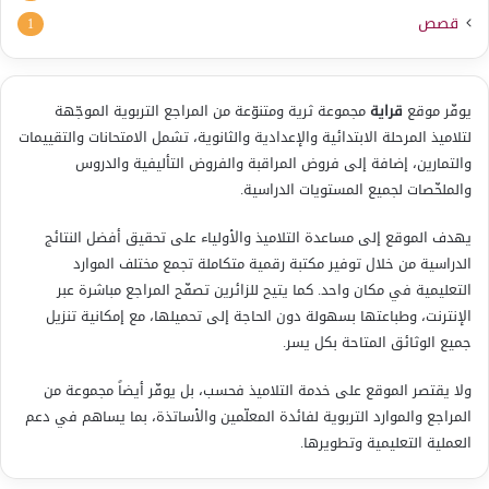
قصص
1
يوفّر موقع
قراية
مجموعة ثرية ومتنوّعة من المراجع التربوية الموجّهة
لتلاميذ المرحلة الابتدائية والإعدادية والثانوية، تشمل الامتحانات والتقييمات
والتمارين، إضافة إلى فروض المراقبة والفروض التأليفية والدروس
والملخّصات لجميع المستويات الدراسية.
يهدف الموقع إلى مساعدة التلاميذ والأولياء على تحقيق أفضل النتائج
الدراسية من خلال توفير مكتبة رقمية متكاملة تجمع مختلف الموارد
التعليمية في مكان واحد. كما يتيح للزائرين تصفّح المراجع مباشرة عبر
الإنترنت، وطباعتها بسهولة دون الحاجة إلى تحميلها، مع إمكانية تنزيل
جميع الوثائق المتاحة بكل يسر.
ولا يقتصر الموقع على خدمة التلاميذ فحسب، بل يوفّر أيضاً مجموعة من
المراجع والموارد التربوية لفائدة المعلّمين والأساتذة، بما يساهم في دعم
العملية التعليمية وتطويرها.