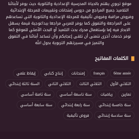
موقع تربوي يهتم بالحياة المدرسية الإعدادية والثانوية حيث يوفر لأبنائنا
التلاميذ جميع المراجع من دروس إمتحانات وتقييمات للمرحلة الإبتدائية
وفروض مراقبة وفروض تأليفية للمرحلة الإعدادية والثانوية التي تساعدهم
على المراجعة والتفوق كما يوفر للمربي مراجعا بيداغوجية قيمة يسهل
الابحار فيه إما بإستعمال محرك بحث التلميذ أو البحث الأصلي للموقع كما
نوفر خدمات أخرى نتمنى أن تلقى إعجابكم وأن تساعد أبنائنا في التفوق
والتميز في مسيرتهم التربوية بحول الله
الكلمات المفاتيح
6ème année
français
إمتحانات
إنتاج كتابي
إيقاظ علمي
الثلاثي الأول
الثلاثي الثالث
الثلاثي الثاني
السنة ثالثة إبتدائي
تمارين
رياضيات
سنة تاسعة أساسي
سنة ثامنة أساسي
سنة خامسة إبتدائي
سنة رابعة إبتدائي
سنة سابعة أساسي
سنة سادسة إبتدائي
فروض تأليفية