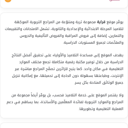
يوفّر موقع
قراية
مجموعة ثرية ومتنوّعة من المراجع التربوية الموجّهة
لتلاميذ المرحلة الابتدائية والإعدادية والثانوية، تشمل الامتحانات والتقييمات
والتمارين، إضافة إلى فروض المراقبة والفروض التأليفية والدروس
والملخّصات لجميع المستويات الدراسية.
يهدف الموقع إلى مساعدة التلاميذ والأولياء على تحقيق أفضل النتائج
الدراسية من خلال توفير مكتبة رقمية متكاملة تجمع مختلف الموارد
التعليمية في مكان واحد. كما يتيح للزائرين تصفّح المراجع مباشرة عبر
الإنترنت، وطباعتها بسهولة دون الحاجة إلى تحميلها، مع إمكانية تنزيل
جميع الوثائق المتاحة بكل يسر.
ولا يقتصر الموقع على خدمة التلاميذ فحسب، بل يوفّر أيضاً مجموعة من
المراجع والموارد التربوية لفائدة المعلّمين والأساتذة، بما يساهم في دعم
العملية التعليمية وتطويرها.