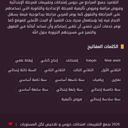
التلاميذ جميع المراجع من دروس إمتحانات وتقييمات للمرحلة الإبتدائية
وفروض مراقبة وفروض تأليفية للمرحلة الإعدادية والثانوية التي تساعدهم
على المراجعة والتفوق كما يوفر للمربي مراجعا بيداغوجية قيمة يسهل
الابحار فيه إما بإستعمال محرك بحث التلميذ أو البحث الأصلي للموقع كما
نوفر خدمات أخرى نتمنى أن تلقى إعجابكم وأن تساعد أبنائنا في التفوق
والتميز في مسيرتهم التربوية بحول الله
الكلمات المفاتيح
6ème année
français
إمتحانات
إنتاج كتابي
إيقاظ علمي
الثلاثي الأول
الثلاثي الثالث
الثلاثي الثاني
السنة ثالثة إبتدائي
تمارين
رياضيات
سنة تاسعة أساسي
سنة ثامنة أساسي
سنة خامسة إبتدائي
سنة رابعة إبتدائي
سنة سابعة أساسي
سنة سادسة إبتدائي
فروض تأليفية
2026 نجمع التقييمات امتحانات دروس و تلاخيص لكل المستويات |