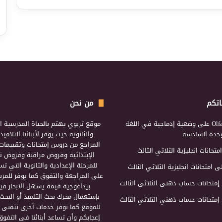
اتكم
من نحن
Olf
على
وضعية إدماجية في اللغة
موقع تربوي يهتم بالحياة المدرسية ال
لوحدة السادسة
والثانوية حيث يوفر لأبنائنا التلامي
المراجع من دروس إمتحانات وتقييمات 
امتحانات انجليزية الثلاثي الثالث
الإبتدائية وفروض مراقبة وفروض تأ
للمرحلة الإعدادية والثانوية التي ت
ى
امتحانات انجليزية الثلاثي الثالث
على المراجعة والتفوق كما يوفر للمرب
إمتحانات حساب ذهني الثلاثي الثالث
بيداغوجية قيمة يسهل الابحار فيه
بإستعمال محرك بحث التلميذ أو البحث
إمتحانات حساب ذهني الثلاثي الثالث
للموقع كما نوفر خدمات أخرى نتمنى 
إعجابكم وأن تساعد أبنائنا في التفوق