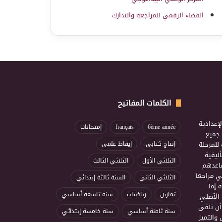
الفضاء الرقمي للمراجعة والتدارك
الكلمات المفاتيح
إعدادية
6ème année
français
إمتحانات
ذ جميع
للمرحلة
إنتاج كتابي
إيقاظ علمي
ليفية
الثلاثي الأول
الثلاثي الثالث
ساعدهم
ي مراجعا
الثلاثي الثاني
السنة ثالثة إبتدائي
 إما
تمارين
رياضيات
سنة تاسعة أساسي
 الأصلي
أن تلقى
سنة ثامنة أساسي
سنة خامسة إبتدائي
 والتميز