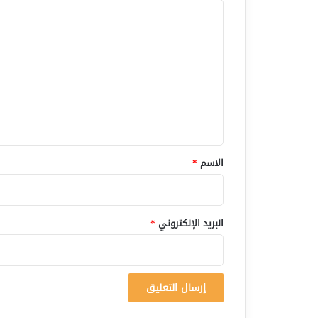
ا
ل
ت
ع
ل
ي
ق
*
الاسم
*
البريد الإلكتروني
*