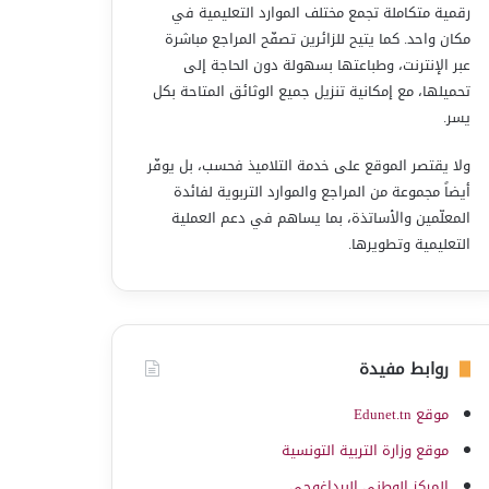
رقمية متكاملة تجمع مختلف الموارد التعليمية في
مكان واحد. كما يتيح للزائرين تصفّح المراجع مباشرة
عبر الإنترنت، وطباعتها بسهولة دون الحاجة إلى
تحميلها، مع إمكانية تنزيل جميع الوثائق المتاحة بكل
يسر.
ولا يقتصر الموقع على خدمة التلاميذ فحسب، بل يوفّر
أيضاً مجموعة من المراجع والموارد التربوية لفائدة
المعلّمين والأساتذة، بما يساهم في دعم العملية
التعليمية وتطويرها.
روابط مفيدة
موقع Edunet.tn
موقع وزارة التربية التونسية
المركز الوطني البيداغوجي