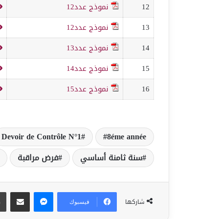
12
نموذج عدد12
13
نموذج عدد12
14
نموذج عدد13
15
نموذج عدد14
16
نموذج عدد15
Devoir de Contrôle N°1
8éme année
سنة ثامنة أساسي
فرض مراقبة
ماسنجر
مشاركة عبر البريد
شاركها
فيسبوك