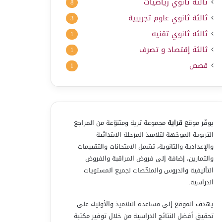
ثالثة ثانوي رياضيات
8
ثالثة ثانوي علوم تجريبية
3
ثالثة ثانوي تقنية
1
ثالثة إقتصاد و تصرف
1
قصص
1
يوفّر موقع
قراية
مجموعة ثرية ومتنوّعة من المراجع
التربوية الموجّهة لتلاميذ المرحلة الابتدائية
والإعدادية والثانوية، تشمل الامتحانات والتقييمات
والتمارين، إضافة إلى فروض المراقبة والفروض
التأليفية والدروس والملخّصات لجميع المستويات
الدراسية.
يهدف الموقع إلى مساعدة التلاميذ والأولياء على
تحقيق أفضل النتائج الدراسية من خلال توفير مكتبة