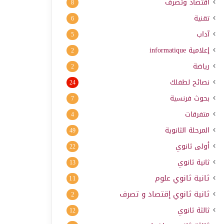
اقتصاد وتصرف
8
تقنية
6
آداب
5
إعلامية
informatique
2
رياضة
2
نصائح لطفلك
24
بحوث فرنسية
7
متفرقات
4
المرحلة الثانوية
49
أولى ثانوي
22
ثانية ثانوي
13
ثانية ثانوي علوم
11
ثانية ثانوي إقتصاد و تصرف
2
ثالثة ثانوي
12