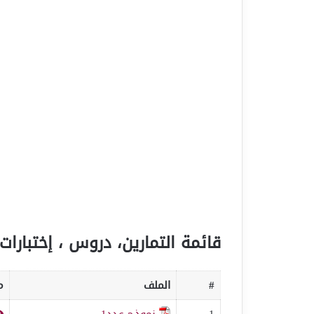
قائمة التمارين، دروس ، إختبارات 
#
الملف
م
1
نموذج عدد1