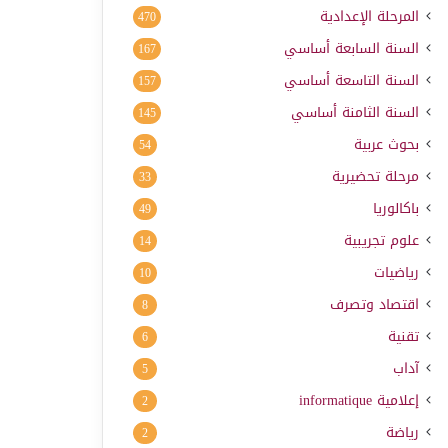
المرحلة الإعدادية
470
السنة السابعة أساسي
167
السنة التاسعة أساسي
157
السنة الثامنة أساسي
145
بحوث عربية
54
مرحلة تحضيرية
33
باكالوريا
49
علوم تجريبية
14
رياضيات
10
اقتصاد وتصرف
8
تقنية
6
آداب
5
إعلامية
informatique
2
رياضة
2