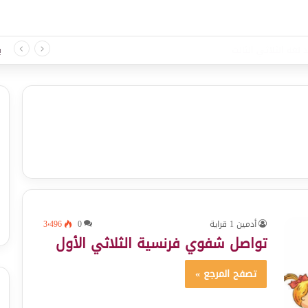
 لغة الثلاثي الثالث
ب
أدمين 1 قراية
0
3٬496
تواصل شفوي فرنسية الثلاثي الأول
تصفح المرجع »