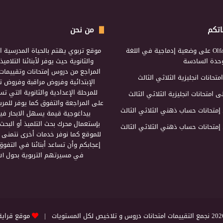
اتكم
من نحن
Olf
على
وضعية إدماجية في اللغة
موقع تربوي يهتم بالحياة المدرسية ال
لوحدة السادسة
والثانوية حيث يوفر لأبنائنا التلامي
المراجع من دروس إمتحانات وتقييمات 
امتحانات انجليزية الثلاثي الثالث
الإبتدائية وفروض مراقبة وفروض تأ
للمرحلة الإعدادية والثانوية التي ت
ى
امتحانات انجليزية الثلاثي الثالث
على المراجعة والتفوق كما يوفر للمرب
إمتحانات حساب ذهني الثلاثي الثالث
بيداغوجية قيمة يسهل الابحار فيه
بإستعمال محرك بحث التلميذ أو البحث
إمتحانات حساب ذهني الثلاثي الثالث
للموقع كما نوفر خدمات أخرى نتمنى 
إعجابكم وأن تساعد أبنائنا في التفوق
في مسيرتهم التربوية بحول الل
التقييمات امتحانات دروس و تلاخيص لكل المستويات |
موقع قراية