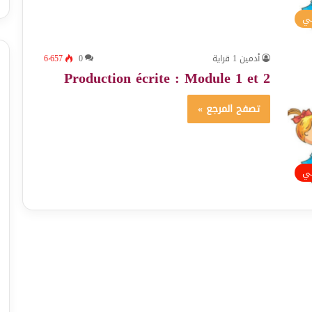
سي
أدمين 1 قراية
0
6٬657
Production écrite : Module 1 et 2
تصفح المرجع »
ئي