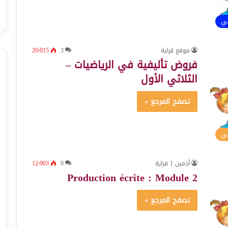
ئي
موقع قراية
3
20٬015
فروض تأليفية في الرياضيات –
الثلاثي الأول
تصفح المرجع »
سي
أدمين 1 قراية
0
12٬903
Production écrite : Module 2
تصفح المرجع »