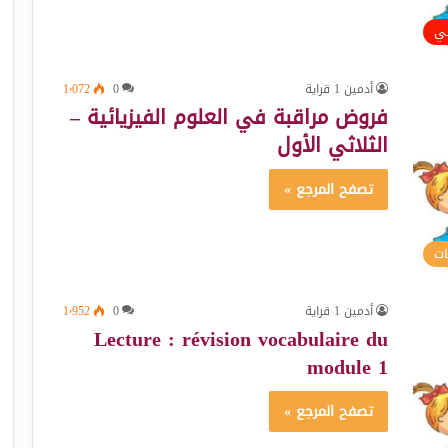
ئي
أدمين 1 قراية
0
1٬072
فروض مراقبة في العلوم الفيزيائية –
الثلاثي الأول
تصفح المرجع »
ات
أدمين 1 قراية
0
1٬952
Lecture : révision vocabulaire du
module 1
تصفح المرجع »