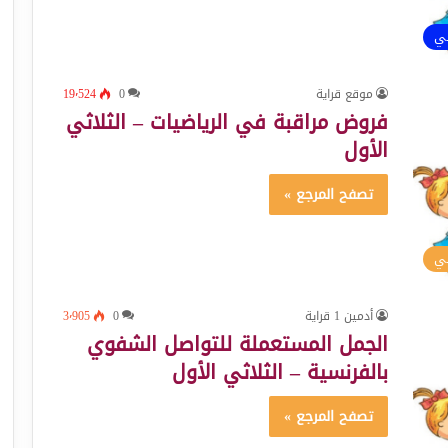
ئي
موقع قراية
0
19٬524
فروض مراقبة في الرياضيات – الثلاثي
الأول
تصفح المرجع »
سي
أدمين 1 قراية
0
3٬905
الجمل المستعملة للتواصل الشفوي
بالفرنسية – الثلاثي الأول
تصفح المرجع »