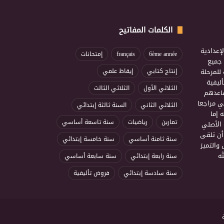
الكلمات المفاتيح
إعدادية
6ème année
français
إمتحانات
ذ جميع
للمرحلة
إنتاج كتابي
إيقاظ علمي
ليفية
الثلاثي الأول
الثلاثي الثالث
ساعدهم
ي مراجعا
الثلاثي الثاني
السنة ثالثة إبتدائي
 إما
تمارين
رياضيات
سنة تاسعة أساسي
 الأصلي
أن تلقى
سنة ثامنة أساسي
سنة خامسة إبتدائي
 والتميز
ه
سنة رابعة إبتدائي
سنة سابعة أساسي
سنة سادسة إبتدائي
فروض تأليفية