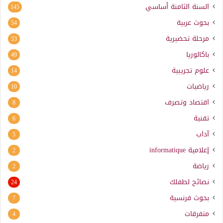
السنة الثامنة أساسي
145
بحوث عربية
54
مرحلة تحضيرية
33
باكالوريا
49
علوم تجريبية
14
رياضيات
10
اقتصاد وتصرف
8
تقنية
6
آداب
5
إعلامية
informatique
2
رياضة
2
نصائح لطفلك
24
بحوث فرنسية
7
متفرقات
4