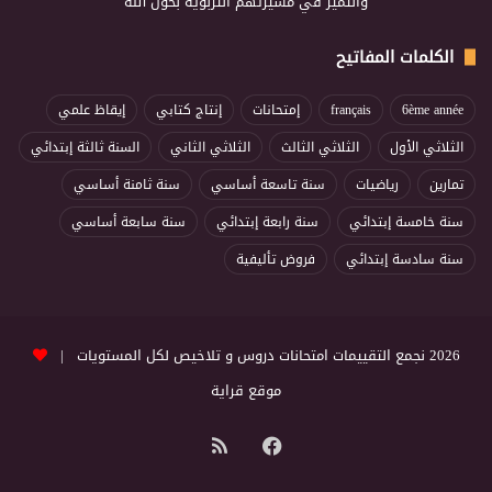
والتميز في مسيرتهم التربوية بحول الله
الكلمات المفاتيح
6ème année
français
إمتحانات
إنتاج كتابي
إيقاظ علمي
الثلاثي الأول
الثلاثي الثالث
الثلاثي الثاني
السنة ثالثة إبتدائي
تمارين
رياضيات
سنة تاسعة أساسي
سنة ثامنة أساسي
سنة خامسة إبتدائي
سنة رابعة إبتدائي
سنة سابعة أساسي
سنة سادسة إبتدائي
فروض تأليفية
2026 نجمع التقييمات امتحانات دروس و تلاخيص لكل المستويات |
موقع قراية
فيسبوك
ملخص