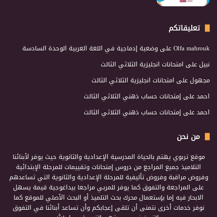
تعليقاتكم
Olfa mahrouk
على
وضعية إدماجية في اللغة العربية الوحدة السادسة
نبيل
على
امتحانات انجليزية الثلاثي الثالث
مجهول
على
امتحانات انجليزية الثلاثي الثالث
احمد
على
إمتحانات حساب ذهني الثلاثي الثالث
احمد
على
إمتحانات حساب ذهني الثلاثي الثالث
من نحن
موقع تربوي يهتم بالحياة المدرسية الإعدادية والثانوية حيث يوفر لأبنائنا
التلاميذ جميع المراجع من دروس إمتحانات وتقييمات للمرحلة الإبتدائية
وفروض مراقبة وفروض تأليفية للمرحلة الإعدادية والثانوية التي تساعدهم
على المراجعة والتفوق كما يوفر للمربي مراجعا بيداغوجية قيمة يسهل
الابحار فيه إما بإستعمال محرك بحث التلميذ أو البحث الأصلي للموقع كما
نوفر خدمات أخرى نتمنى أن تلقى إعجابكم وأن تساعد أبنائنا في التفوق