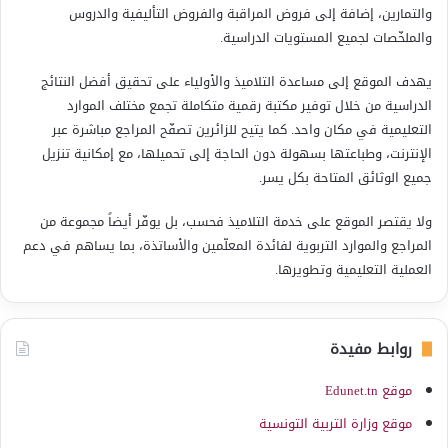
والتمارين، إضافة إلى فروض المراقبة والفروض التأليفية والدروس
والملخّصات لجميع المستويات الدراسية.
يهدف الموقع إلى مساعدة التلاميذ والأولياء على تحقيق أفضل النتائج
الدراسية من خلال توفير مكتبة رقمية متكاملة تجمع مختلف الموارد
التعليمية في مكان واحد. كما يتيح للزائرين تصفّح المراجع مباشرة عبر
الإنترنت، وطباعتها بسهولة دون الحاجة إلى تحميلها، مع إمكانية تنزيل
جميع الوثائق المتاحة بكل يسر.
ولا يقتصر الموقع على خدمة التلاميذ فحسب، بل يوفّر أيضاً مجموعة من
المراجع والموارد التربوية لفائدة المعلّمين والأساتذة، بما يساهم في دعم
العملية التعليمية وتطويرها.
روابط مفيدة
موقع Edunet.tn
موقع وزارة التربية التونسية