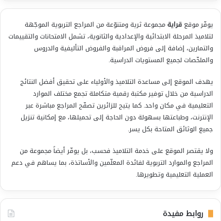
يوفّر موقع
قراية
مجموعة ثرية ومتنوّعة من المراجع التربوية الموجّهة
لتلاميذ المرحلة الابتدائية والإعدادية والثانوية، تشمل الامتحانات والتقييمات
والتمارين، إضافة إلى فروض المراقبة والفروض التأليفية والدروس
والملخّصات لجميع المستويات الدراسية.
يهدف الموقع إلى مساعدة التلاميذ والأولياء على تحقيق أفضل النتائج
الدراسية من خلال توفير مكتبة رقمية متكاملة تجمع مختلف الموارد
التعليمية في مكان واحد. كما يتيح للزائرين تصفّح المراجع مباشرة عبر
الإنترنت، وطباعتها بسهولة دون الحاجة إلى تحميلها، مع إمكانية تنزيل
جميع الوثائق المتاحة بكل يسر.
ولا يقتصر الموقع على خدمة التلاميذ فحسب، بل يوفّر أيضاً مجموعة من
المراجع والموارد التربوية لفائدة المعلّمين والأساتذة، بما يساهم في دعم
العملية التعليمية وتطويرها.
روابط مفيدة