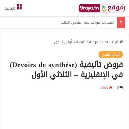
القائمة
امتحانات قواعد لغة الثلاثي الثالث
الرئيسية
»
المرحلة الثانوية
»
أولى ثانوي
أولى ثانوي
فروض تأليفية (Devoirs de synthése)
في الإنقليزية – الثلاثي الأول
5٬505
0