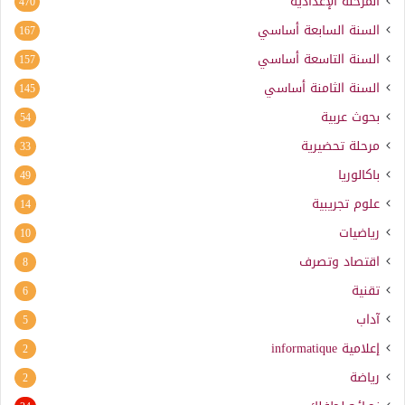
المرحلة الإعدادية
470
السنة السابعة أساسي
167
السنة التاسعة أساسي
157
السنة الثامنة أساسي
145
بحوث عربية
54
مرحلة تحضيرية
33
باكالوريا
49
علوم تجريبية
14
رياضيات
10
اقتصاد وتصرف
8
تقنية
6
آداب
5
إعلامية
informatique
2
رياضة
2