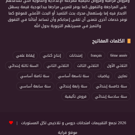
وفروض مراقبة وفروض تأليفية للمرحلة الإعدادية والثانوية التي تساعدهم
على المراجعة والتفوق كما يوفر للمربي مراجعا بيداغوجية قيمة يسهل
الابحار فيه إما بإستعمال محرك بحث التلميذ أو البحث الأصلي للموقع كما
نوفر خدمات أخرى نتمنى أن تلقى إعجابكم وأن تساعد أبنائنا في التفوق
والتميز في مسيرتهم التربوية بحول الله
الكلمات المفاتيح
6ème année
français
إمتحانات
إنتاج كتابي
إيقاظ علمي
الثلاثي الأول
الثلاثي الثالث
الثلاثي الثاني
السنة ثالثة إبتدائي
تمارين
رياضيات
سنة تاسعة أساسي
سنة ثامنة أساسي
سنة خامسة إبتدائي
سنة رابعة إبتدائي
سنة سابعة أساسي
سنة سادسة إبتدائي
فروض تأليفية
2026 نجمع التقييمات امتحانات دروس و تلاخيص لكل المستويات |
موقع قراية