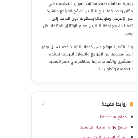
رقمية متكاملة تجمع مختلف الموارد التعليمية في
مكان واحد. كما يتيح للزائرين تصفّح المراجع مباشرة
عبر الإنترنت، وطباعتها بسهولة دون الحاجة إلى
تحميلها، مع إمكانية تنزيل جميع الوثائق المتاحة بكل
يسر.
ولا يقتصر الموقع على خدمة التلاميذ فحسب، بل يوفّر
أيضاً مجموعة من المراجع والموارد التربوية لفائدة
المعلّمين والأساتذة، بما يساهم في دعم العملية
التعليمية وتطويرها.
روابط مفيدة
موقع Edunet.tn
موقع وزارة التربية التونسية
المركز الوطني البيداغوجي