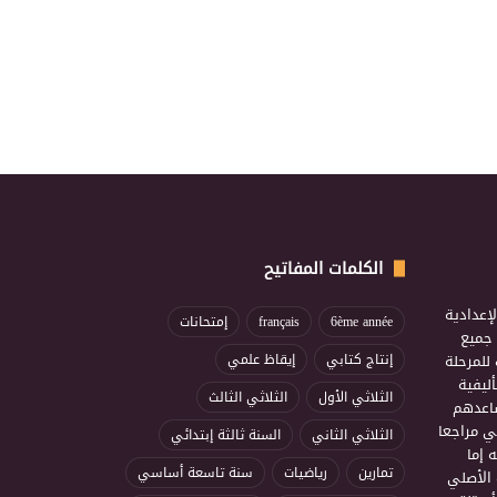
الكلمات المفاتيح
إعدادية
6ème année
français
إمتحانات
ذ جميع
للمرحلة
إنتاج كتابي
إيقاظ علمي
ليفية
الثلاثي الأول
الثلاثي الثالث
ساعدهم
ي مراجعا
الثلاثي الثاني
السنة ثالثة إبتدائي
 إما
تمارين
رياضيات
سنة تاسعة أساسي
 الأصلي