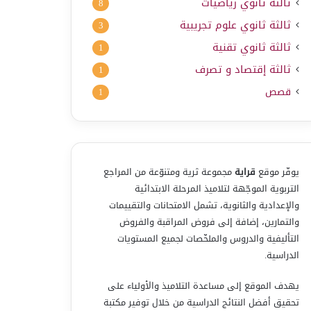
ثالثة ثانوي رياضيات
8
ثالثة ثانوي علوم تجريبية
3
ثالثة ثانوي تقنية
1
ثالثة إقتصاد و تصرف
1
قصص
1
يوفّر موقع
قراية
مجموعة ثرية ومتنوّعة من المراجع
التربوية الموجّهة لتلاميذ المرحلة الابتدائية
والإعدادية والثانوية، تشمل الامتحانات والتقييمات
والتمارين، إضافة إلى فروض المراقبة والفروض
التأليفية والدروس والملخّصات لجميع المستويات
الدراسية.
يهدف الموقع إلى مساعدة التلاميذ والأولياء على
تحقيق أفضل النتائج الدراسية من خلال توفير مكتبة