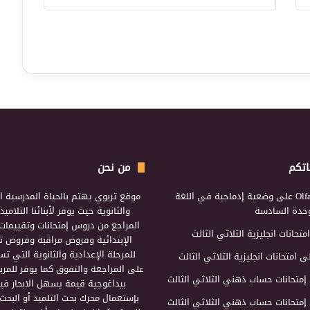
اتكم
من نحن
Olf
على
وضعية إدماجية في اللغة
موقع تربوي يهتم بالحياة المدرسية ال
لوحدة السادسة
والثانوية حيث يوفر لأبنائنا التلامي
المراجع من دروس إمتحانات وتقييمات 
امتحانات انجليزية الثلاثي الثالث
الإبتدائية وفروض مراقبة وفروض تأ
للمرحلة الإعدادية والثانوية التي ت
ى
امتحانات انجليزية الثلاثي الثالث
على المراجعة والتفوق كما يوفر للمرب
إمتحانات حساب ذهني الثلاثي الثالث
بيداغوجية قيمة يسهل الابحار فيه
بإستعمال محرك بحث التلميذ أو البحث
إمتحانات حساب ذهني الثلاثي الثالث