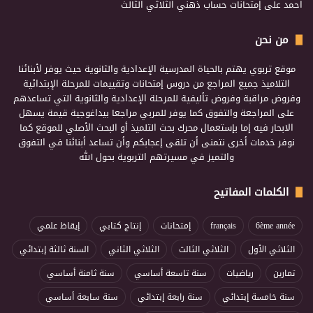
احمد
على
إمتحانات حساب ذهني الثلاثي الثالث
من نحن
موقع تربوي يهتم بالحياة المدرسية الإعدادية والثانوية حيث يوفر لأبنائنا
التلاميذ جميع المراجع من دروس إمتحانات وتقييمات للمرحلة الإبتدائية
وفروض مراقبة وفروض تأليفية للمرحلة الإعدادية والثانوية التي تساعدهم
على المراجعة والتفوق كما يوفر للمربي مراجعا بيداغوجية قيمة يسهل
الابحار فيه إما بإستعمال محرك بحث التلميذ أو البحث الأصلي للموقع كما
نوفر خدمات أخرى نتمنى أن تلقى إعجابكم وأن تساعد أبنائنا في التفوق
والتميز في مسيرتهم التربوية بحول الله
الكلمات المفاتيح
6ème année
français
إمتحانات
إنتاج كتابي
إيقاظ علمي
الثلاثي الأول
الثلاثي الثالث
الثلاثي الثاني
السنة ثالثة إبتدائي
تمارين
رياضيات
سنة تاسعة أساسي
سنة ثامنة أساسي
سنة خامسة إبتدائي
سنة رابعة إبتدائي
سنة سابعة أساسي