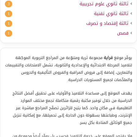
ثالثة ثانوي علوم تجريبية
3
ثالثة ثانوي تقنية
1
ثالثة إقتصاد و تصرف
1
قصص
1
يوفّر موقع
قراية
مجموعة ثرية ومتنوّعة من المراجع التربوية الموجّهة
لتلاميذ المرحلة الابتدائية والإعدادية والثانوية، تشمل الامتحانات والتقييمات
والتمارين، إضافة إلى فروض المراقبة والفروض التأليفية والدروس
والملخّصات لجميع المستويات الدراسية.
يهدف الموقع إلى مساعدة التلاميذ والأولياء على تحقيق أفضل النتائج
الدراسية من خلال توفير مكتبة رقمية متكاملة تجمع مختلف الموارد
التعليمية في مكان واحد. كما يتيح للزائرين تصفّح المراجع مباشرة عبر
الإنترنت، وطباعتها بسهولة دون الحاجة إلى تحميلها، مع إمكانية تنزيل
جميع الوثائق المتاحة بكل يسر.
ولا يقتصر الموقع على خدمة التلاميذ فحسب، بل يوفّر أيضاً مجموعة من