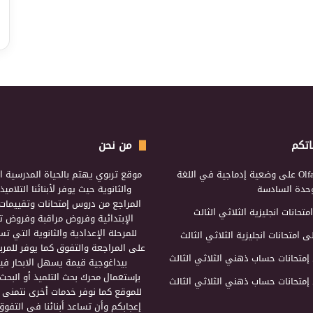
اتكم
من نحن
Olf
على
وضعية إدماجية في اللغة
موقع تربوي يهتم بالحياة المدرسية ال
لوحدة السادسة
والثانوية حيث يوفر لأبنائنا التلامي
المراجع من دروس إمتحانات وتقييمات 
امتحانات انجليزية الثلاثي الثالث
الإبتدائية وفروض مراقبة وفروض تأ
للمرحلة الإعدادية والثانوية التي ت
ى
امتحانات انجليزية الثلاثي الثالث
على المراجعة والتفوق كما يوفر للمرب
إمتحانات حساب ذهني الثلاثي الثالث
بيداغوجية قيمة يسهل الابحار فيه
بإستعمال محرك بحث التلميذ أو البحث
إمتحانات حساب ذهني الثلاثي الثالث
للموقع كما نوفر خدمات أخرى نتمنى 
إعجابكم وأن تساعد أبنائنا في التفوق