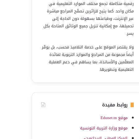
رقمية متكاملة تجمع مختلف الموارد التعليمية في
مكان واحد. كما يتيح للزائرين تصفّح المراجع مباشرة
عبر الإنترنت، وطباعتها بسهولة دون الحاجة إلى
تحميلها، مع إمكانية تنزيل جميع الوثائق المتاحة بكل
يسر.
ولا يقتصر الموقع على خدمة التلاميذ فحسب، بل يوفّر
أيضاً مجموعة من المراجع والموارد التربوية لفائدة
المعلّمين والأساتذة، بما يساهم في دعم العملية
التعليمية وتطويرها.
روابط مفيدة
موقع Edunet.tn
موقع وزارة التربية التونسية
المركز الوطني البيداغوجي