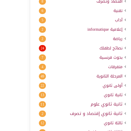
اقتصاد وتصرف
8
تقنية
6
آداب
5
إعلامية
informatique
2
رياضة
2
نصائح لطفلك
24
بحوث فرنسية
7
متفرقات
4
المرحلة الثانوية
49
أولى ثانوي
22
ثانية ثانوي
13
ثانية ثانوي علوم
11
ثانية ثانوي إقتصاد و تصرف
2
ثالثة ثانوي
12