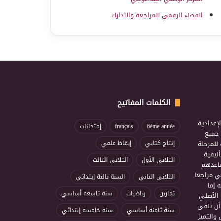
الفضاء الرقمي للمراجعة والتدارك
الكلمات المفاتيح
إعدادية
6ème année
français
إمتحانات
ذ جميع
للمرحلة
إنتاج كتابي
إيقاظ علمي
ليفية
الثلاثي الأول
الثلاثي الثالث
ساعدهم
ي مراجعا
الثلاثي الثاني
السنة ثالثة إبتدائي
 إما
تمارين
رياضيات
سنة تاسعة أساسي
 الأصلي
أن تلقى
سنة ثامنة أساسي
سنة خامسة إبتدائي
 والتميز