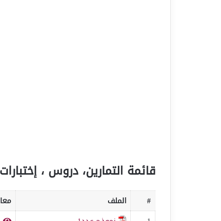
قائمة التمارين، دروس ، إختبارات 
#
الملف
معاي
1
نموذج عدد1
ف