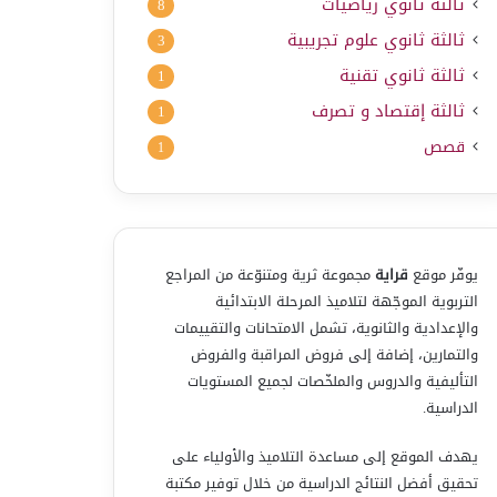
ثالثة ثانوي رياضيات
8
ثالثة ثانوي علوم تجريبية
3
ثالثة ثانوي تقنية
1
ثالثة إقتصاد و تصرف
1
قصص
1
يوفّر موقع
قراية
مجموعة ثرية ومتنوّعة من المراجع
التربوية الموجّهة لتلاميذ المرحلة الابتدائية
والإعدادية والثانوية، تشمل الامتحانات والتقييمات
والتمارين، إضافة إلى فروض المراقبة والفروض
التأليفية والدروس والملخّصات لجميع المستويات
الدراسية.
يهدف الموقع إلى مساعدة التلاميذ والأولياء على
تحقيق أفضل النتائج الدراسية من خلال توفير مكتبة