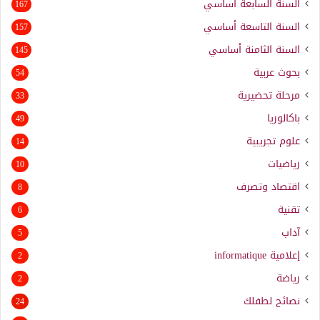
السنة السابعة أساسي
167
السنة التاسعة أساسي
157
السنة الثامنة أساسي
145
بحوث عربية
54
مرحلة تحضيرية
33
باكالوريا
49
علوم تجريبية
14
رياضيات
10
اقتصاد وتصرف
8
تقنية
6
آداب
5
إعلامية
informatique
2
رياضة
2
نصائح لطفلك
24