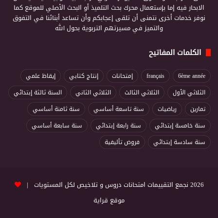
الابحار فيه إما بإستعمال محرك بحث التلميذ أو البحث الأصلي للموقع كما
نوفر خدمات أخرى نتمنى أن تلقى إعجابكم وأن تساعد أبنائنا في التفوق
والتميز في مسيرتهم التربوية بحول الله
الكلمات المفاتيح
6ème année
français
إمتحانات
إنتاج كتابي
إيقاظ علمي
الثلاثي الأول
الثلاثي الثالث
الثلاثي الثاني
السنة ثالثة إبتدائي
تمارين
رياضيات
سنة تاسعة أساسي
سنة ثامنة أساسي
سنة خامسة إبتدائي
سنة رابعة إبتدائي
سنة سابعة أساسي
سنة سادسة إبتدائي
فروض تأليفية
2026 نجمع التقييمات امتحانات دروس و تلاخيص لكل المستويات |
موقع قراية