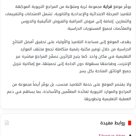
يوفّر موقع
قراية
مجموعة ثرية ومتنوّعة من المراجع التربوية الموجّهة
لتلاميذ المرحلة الابتدائية والإعدادية والثانوية، تشمل الامتحانات والتقييمات
والتمارين، إضافة إلى فروض المراقبة والفروض التأليفية والدروس
والملخّصات لجميع المستويات الدراسية.
يهدف الموقع إلى مساعدة التلاميذ والأولياء على تحقيق أفضل النتائج
الدراسية من خلال توفير مكتبة رقمية متكاملة تجمع مختلف الموارد
التعليمية في مكان واحد. كما يتيح للزائرين تصفّح المراجع مباشرة عبر
الإنترنت، وطباعتها بسهولة دون الحاجة إلى تحميلها، مع إمكانية تنزيل
جميع الوثائق المتاحة بكل يسر.
ولا يقتصر الموقع على خدمة التلاميذ فحسب، بل يوفّر أيضاً مجموعة من
المراجع والموارد التربوية لفائدة المعلّمين والأساتذة، بما يساهم في دعم
العملية التعليمية وتطويرها.
روابط مفيدة
موقع Edunet.tn