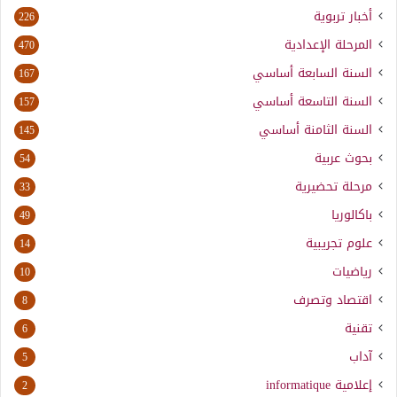
أخبار تربوية
226
المرحلة الإعدادية
470
السنة السابعة أساسي
167
السنة التاسعة أساسي
157
السنة الثامنة أساسي
145
بحوث عربية
54
مرحلة تحضيرية
33
باكالوريا
49
علوم تجريبية
14
رياضيات
10
اقتصاد وتصرف
8
تقنية
6
آداب
5
إعلامية
informatique
2