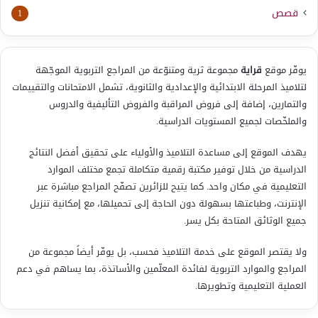
قصص
1
يوفّر موقع
قراية
مجموعة ثرية ومتنوّعة من المراجع التربوية الموجّهة
لتلاميذ المرحلة الابتدائية والإعدادية والثانوية، تشمل الامتحانات والتقييمات
والتمارين، إضافة إلى فروض المراقبة والفروض التأليفية والدروس
والملخّصات لجميع المستويات الدراسية.
يهدف الموقع إلى مساعدة التلاميذ والأولياء على تحقيق أفضل النتائج
الدراسية من خلال توفير مكتبة رقمية متكاملة تجمع مختلف الموارد
التعليمية في مكان واحد. كما يتيح للزائرين تصفّح المراجع مباشرة عبر
الإنترنت، وطباعتها بسهولة دون الحاجة إلى تحميلها، مع إمكانية تنزيل
جميع الوثائق المتاحة بكل يسر.
ولا يقتصر الموقع على خدمة التلاميذ فحسب، بل يوفّر أيضاً مجموعة من
المراجع والموارد التربوية لفائدة المعلّمين والأساتذة، بما يساهم في دعم
العملية التعليمية وتطويرها.