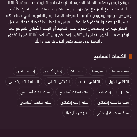
موقع تربوي يهتم بالحياة المدرسية الإعدادية والثانوية حيث يوفر لأبنائنا
التلاميذ جميع المراجع من دروس إمتحانات وتقييمات للمرحلة الإبتدائية
وفروض مراقبة وفروض تأليفية للمرحلة الإعدادية والثانوية التي تساعدهم
على المراجعة والتفوق كما يوفر للمربي مراجعا بيداغوجية قيمة يسهل
الابحار فيه إما بإستعمال محرك بحث التلميذ أو البحث الأصلي للموقع كما
نوفر خدمات أخرى نتمنى أن تلقى إعجابكم وأن تساعد أبنائنا في التفوق
والتميز في مسيرتهم التربوية بحول الله
الكلمات المفاتيح
6ème année
français
إمتحانات
إنتاج كتابي
إيقاظ علمي
الثلاثي الأول
الثلاثي الثالث
الثلاثي الثاني
السنة ثالثة إبتدائي
تمارين
رياضيات
سنة تاسعة أساسي
سنة ثامنة أساسي
سنة خامسة إبتدائي
سنة رابعة إبتدائي
سنة سابعة أساسي
سنة سادسة إبتدائي
فروض تأليفية