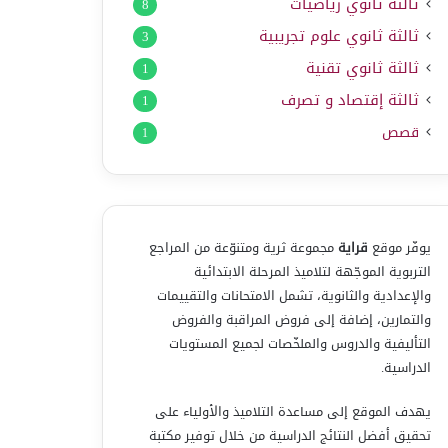
ثالثة ثانوي رياضيات
8
ثالثة ثانوي علوم تجريبية
3
ثالثة ثانوي تقنية
1
ثالثة إقتصاد و تصرف
1
قصص
1
يوفّر موقع
قراية
مجموعة ثرية ومتنوّعة من المراجع
التربوية الموجّهة لتلاميذ المرحلة الابتدائية
والإعدادية والثانوية، تشمل الامتحانات والتقييمات
والتمارين، إضافة إلى فروض المراقبة والفروض
التأليفية والدروس والملخّصات لجميع المستويات
الدراسية.
يهدف الموقع إلى مساعدة التلاميذ والأولياء على
تحقيق أفضل النتائج الدراسية من خلال توفير مكتبة