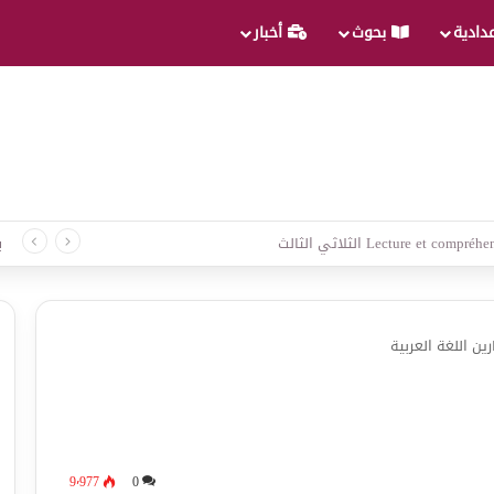
عدادية
بحوث
أخبار
 لغة الثلاثي الثالث
ب
رين اللغة العربية
9٬977
0