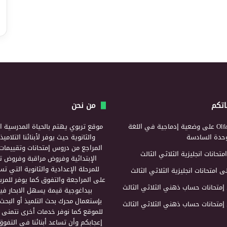
اتكم
من نحن
Olf
على
وضعية إدماجية في اللغة
موقع تربوي يهتم بالحياة المدرسية ال
لوحدة السادسة
والثانوية حيث يوفر لأبنائنا التلامي
المراجع من دروس إمتحانات وتقييمات 
امتحانات انجليزية الثلاثي الثالث
الإبتدائية وفروض مراقبة وفروض تأ
للمرحلة الإعدادية والثانوية التي ت
ى
امتحانات انجليزية الثلاثي الثالث
على المراجعة والتفوق كما يوفر للمرب
إمتحانات حساب ذهني الثلاثي الثالث
بيداغوجية قيمة يسهل الابحار فيه
بإستعمال محرك بحث التلميذ أو البحث
إمتحانات حساب ذهني الثلاثي الثالث
للموقع كما نوفر خدمات أخرى نتمنى 
إعجابكم وأن تساعد أبنائنا في التفوق