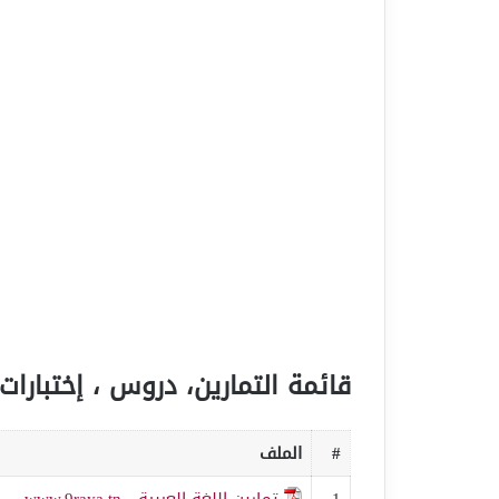
قائمة التمارين، دروس ، إختبارات 
#
الملف
1
تمارين اللغة العربية - www.9raya.tn