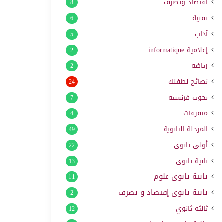
اقتصاد وتصرف
8
تقنية
6
آداب
5
إعلامية
informatique
2
رياضة
2
نصائح لطفلك
24
بحوث فرنسية
7
متفرقات
4
المرحلة الثانوية
49
أولى ثانوي
22
ثانية ثانوي
13
ثانية ثانوي علوم
11
ثانية ثانوي إقتصاد و تصرف
2
ثالثة ثانوي
12