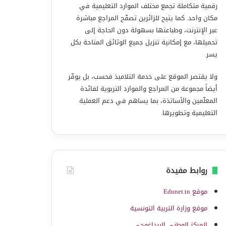
رقمية متكاملة تجمع مختلف الموارد التعليمية في
مكان واحد. كما يتيح للزائرين تصفّح المراجع مباشرة
عبر الإنترنت، وطباعتها بسهولة دون الحاجة إلى
تحميلها، مع إمكانية تنزيل جميع الوثائق المتاحة بكل
يسر.
ولا يقتصر الموقع على خدمة التلاميذ فحسب، بل يوفّر
أيضاً مجموعة من المراجع والموارد التربوية لفائدة
المعلّمين والأساتذة، بما يساهم في دعم العملية
التعليمية وتطويرها.
روابط مفيدة
موقع Edunet.tn
موقع وزارة التربية التونسية
المركز الوطني البيداغوجي