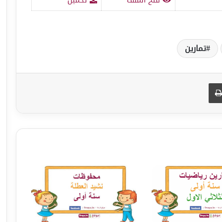
تمارين
طباعة