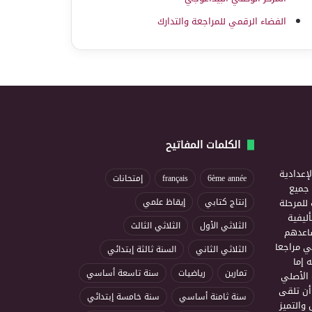
الفضاء الرقمي للمراجعة والتدارك
الكلمات المفاتيح
إعدادية
6ème année
français
إمتحانات
ذ جميع
للمرحلة
إنتاج كتابي
إيقاظ علمي
ليفية
الثلاثي الأول
الثلاثي الثالث
ساعدهم
ي مراجعا
الثلاثي الثاني
السنة ثالثة إبتدائي
 إما
تمارين
رياضيات
سنة تاسعة أساسي
 الأصلي
أن تلقى
سنة ثامنة أساسي
سنة خامسة إبتدائي
 والتميز