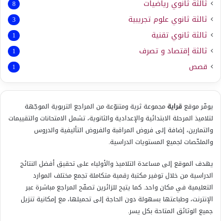
ثالثة ثانوي رياضيات
8
ثالثة ثانوي علوم تجريبية
3
ثالثة ثانوي تقنية
1
ثالثة إقتصاد و تصرف
1
قصص
1
يوفّر موقع
قراية
مجموعة ثرية ومتنوّعة من المراجع التربوية الموجّهة
لتلاميذ المرحلة الابتدائية والإعدادية والثانوية، تشمل الامتحانات والتقييمات
والتمارين، إضافة إلى فروض المراقبة والفروض التأليفية والدروس
والملخّصات لجميع المستويات الدراسية.
يهدف الموقع إلى مساعدة التلاميذ والأولياء على تحقيق أفضل النتائج
الدراسية من خلال توفير مكتبة رقمية متكاملة تجمع مختلف الموارد
التعليمية في مكان واحد. كما يتيح للزائرين تصفّح المراجع مباشرة عبر
الإنترنت، وطباعتها بسهولة دون الحاجة إلى تحميلها، مع إمكانية تنزيل
جميع الوثائق المتاحة بكل يسر.