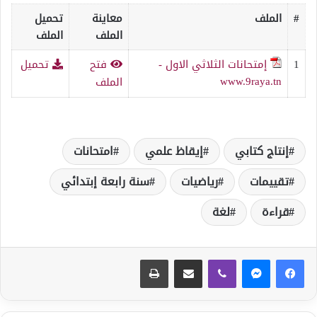
#
الملف
معاينة
تحميل
الملف
الملف
1
إمتحانات الثلاثي الاول -
فتح
تحميل
www.9raya.tn
الملف
إنتاج كتابي
إيقاظ علمي
امتحانات
تقييمات
رياضيات
سنة رابعة إبتدائي
قراءة
لغة
ڤايبر
مشاركة عبر البريد
طباعة