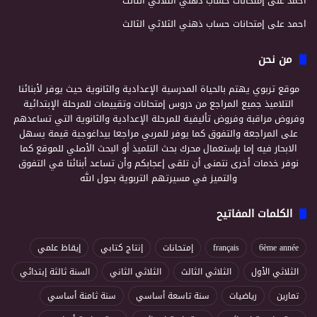
احمد
على
إمتحانات حساب ذهني الثلاثي الثالث
احمد
على
إمتحانات حساب ذهني الثلاثي الثالث
من نحن
موقع تربوي يهتم بالحياة المدرسية الإعدادية والثانوية حيث يوفر لأبنائنا
التلاميذ جميع المراجع من دروس إمتحانات وتقييمات للمرحلة الإبتدائية
وفروض مراقبة وفروض تأليفية للمرحلة الإعدادية والثانوية التي تساعدهم
على المراجعة والتفوق كما يوفر للمربي مراجعا بيداغوجية قيمة يسهل
الابحار فيه إما بإستعمال محرك بحث التلميذ أو البحث الأصلي للموقع كما
نوفر خدمات أخرى نتمنى أن تلقى إعجابكم وأن تساعد أبنائنا في التفوق
والتميز في مسيرتهم التربوية بحول الله
الكلمات المفاتيح
6ème année
français
إمتحانات
إنتاج كتابي
إيقاظ علمي
الثلاثي الأول
الثلاثي الثالث
الثلاثي الثاني
السنة ثالثة إبتدائي
تمارين
رياضيات
سنة تاسعة أساسي
سنة ثامنة أساسي