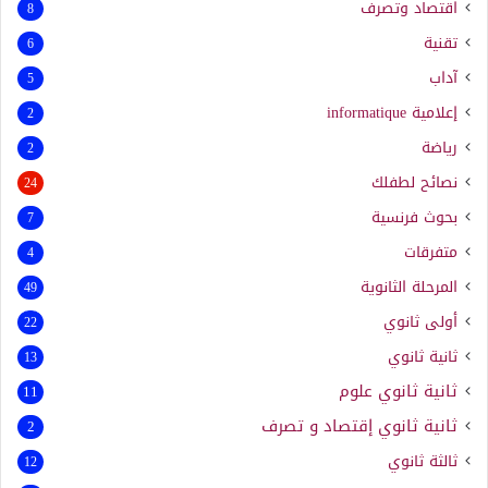
اقتصاد وتصرف
8
تقنية
6
آداب
5
إعلامية
informatique
2
رياضة
2
نصائح لطفلك
24
بحوث فرنسية
7
متفرقات
4
المرحلة الثانوية
49
أولى ثانوي
22
ثانية ثانوي
13
ثانية ثانوي علوم
11
ثانية ثانوي إقتصاد و تصرف
2
ثالثة ثانوي
12