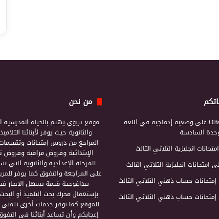
اتكم
من نحن
Olf
على
وضعية إدماجية في اللغة
موقع تربوي يهتم بالحياة المدرسية ال
لوحدة السادسة
والثانوية حيث يوفر لأبنائنا التلامي
المراجع من دروس إمتحانات وتقييمات 
امتحانات انجليزية الثلاثي الثالث
الإبتدائية وفروض مراقبة وفروض تأ
للمرحلة الإعدادية والثانوية التي ت
ى
امتحانات انجليزية الثلاثي الثالث
على المراجعة والتفوق كما يوفر للمرب
إمتحانات حساب ذهني الثلاثي الثالث
بيداغوجية قيمة يسهل الابحار فيه
بإستعمال محرك بحث التلميذ أو البحث
إمتحانات حساب ذهني الثلاثي الثالث
للموقع كما نوفر خدمات أخرى نتمنى 
إعجابكم وأن تساعد أبنائنا في التفوق