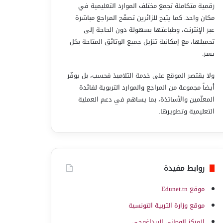
رقمية متكاملة تجمع مختلف الموارد التعليمية في
مكان واحد. كما يتيح للزائرين تصفّح المراجع مباشرة
عبر الإنترنت، وطباعتها بسهولة دون الحاجة إلى
تحميلها، مع إمكانية تنزيل جميع الوثائق المتاحة بكل
يسر.
ولا يقتصر الموقع على خدمة التلاميذ فحسب، بل يوفّر
أيضاً مجموعة من المراجع والموارد التربوية لفائدة
المعلّمين والأساتذة، بما يساهم في دعم العملية
التعليمية وتطويرها.
روابط مفيدة
موقع Edunet.tn
موقع وزارة التربية التونسية
المركز الوطني البيداغوجي