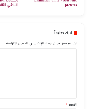
Evaluation unité 7 Mes jeux
إمتح
préférés
الثلاثي الثال
اترك تعليقاً
لن يتم نشر عنوان بريدك الإلكتروني.
الحقول الإلزامية مشار
ا
ل
ت
ع
ل
ي
ق
*
الاسم
*