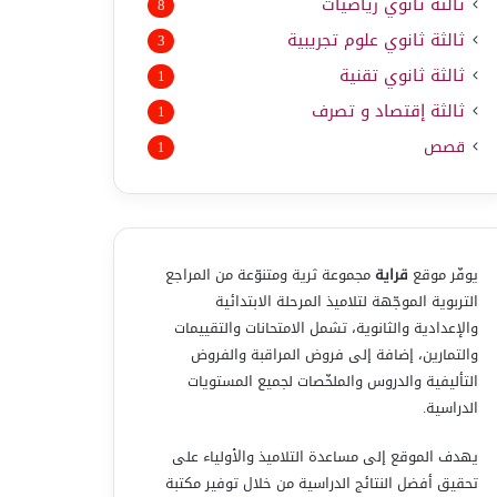
ثالثة ثانوي رياضيات
8
ثالثة ثانوي علوم تجريبية
3
ثالثة ثانوي تقنية
1
ثالثة إقتصاد و تصرف
1
قصص
1
يوفّر موقع
قراية
مجموعة ثرية ومتنوّعة من المراجع
التربوية الموجّهة لتلاميذ المرحلة الابتدائية
والإعدادية والثانوية، تشمل الامتحانات والتقييمات
والتمارين، إضافة إلى فروض المراقبة والفروض
التأليفية والدروس والملخّصات لجميع المستويات
الدراسية.
يهدف الموقع إلى مساعدة التلاميذ والأولياء على
تحقيق أفضل النتائج الدراسية من خلال توفير مكتبة