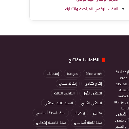
الفضاء الرقمي للمراجعة والتدارك
الكلمات المفاتيح
إعدادية
6ème année
français
إمتحانات
ذ جميع
للمرحلة
إنتاج كتابي
إيقاظ علمي
ليفية
الثلاثي الأول
الثلاثي الثالث
ساعدهم
ي مراجعا
الثلاثي الثاني
السنة ثالثة إبتدائي
 إما
تمارين
رياضيات
سنة تاسعة أساسي
 الأصلي
أن تلقى
سنة ثامنة أساسي
سنة خامسة إبتدائي
 والتميز