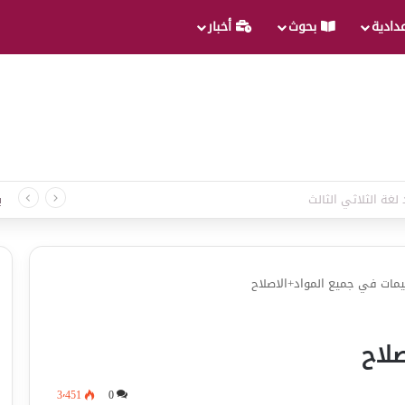
عدادية
بحوث
أخبار
لغة الثلاثي الثالث
ب
يمات في جميع المواد+الاصلاح
لاح
3٬451
0