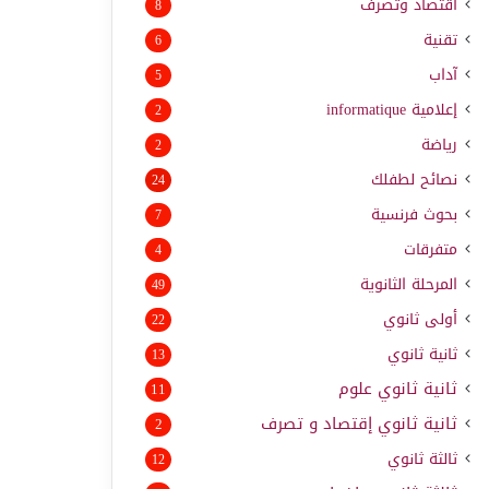
اقتصاد وتصرف
8
تقنية
6
آداب
5
إعلامية
informatique
2
رياضة
2
نصائح لطفلك
24
بحوث فرنسية
7
متفرقات
4
المرحلة الثانوية
49
أولى ثانوي
22
ثانية ثانوي
13
ثانية ثانوي علوم
11
ثانية ثانوي إقتصاد و تصرف
2
ثالثة ثانوي
12