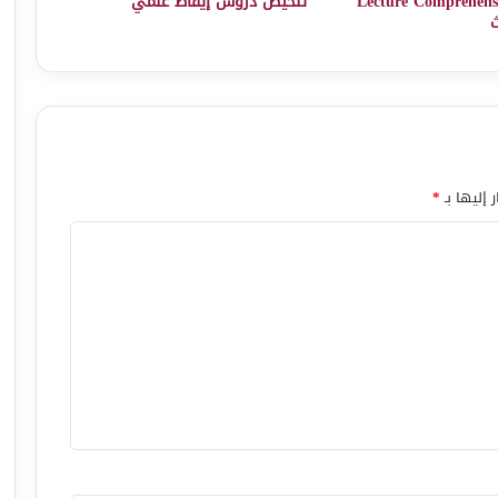
انات Lecture Comprehension
تلخيص دروس إيقاظ علمي
ث
 إليها بـ
*