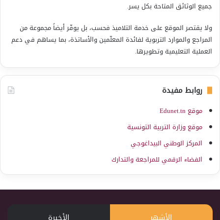
جميع الوثائق المتاحة بكل يسر.
ولا يقتصر الموقع على خدمة التلاميذ فحسب، بل يوفّر أيضاً مجموعة من
المراجع والموارد التربوية لفائدة المعلّمين والأساتذة، بما يساهم في دعم
العملية التعليمية وتطويرها.
روابط مفيدة
موقع Edunet.tn
موقع وزارة التربية التونسية
المركز الوطني البيداغوجي
الفضاء الرقمي للمراجعة والتدارك
الأشهر
الأخيرة