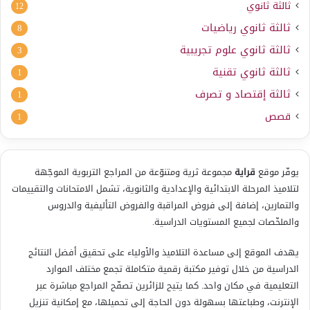
ثالثة ثانوي
12
ثالثة ثانوي رياضيات
8
ثالثة ثانوي علوم تجريبية
3
ثالثة ثانوي تقنية
1
ثالثة إقتصاد و تصرف
1
قصص
1
يوفّر موقع
قراية
مجموعة ثرية ومتنوّعة من المراجع التربوية الموجّهة
لتلاميذ المرحلة الابتدائية والإعدادية والثانوية، تشمل الامتحانات والتقييمات
والتمارين، إضافة إلى فروض المراقبة والفروض التأليفية والدروس
والملخّصات لجميع المستويات الدراسية.
يهدف الموقع إلى مساعدة التلاميذ والأولياء على تحقيق أفضل النتائج
الدراسية من خلال توفير مكتبة رقمية متكاملة تجمع مختلف الموارد
التعليمية في مكان واحد. كما يتيح للزائرين تصفّح المراجع مباشرة عبر
الإنترنت، وطباعتها بسهولة دون الحاجة إلى تحميلها، مع إمكانية تنزيل