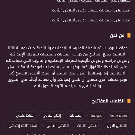
مجهول
على
امتحانات انجليزية الثلاثي الثالث
احمد
على
إمتحانات حساب ذهني الثلاثي الثالث
احمد
على
إمتحانات حساب ذهني الثلاثي الثالث
من نحن
موقع تربوي يهتم بالحياة المدرسية الإعدادية والثانوية حيث يوفر لأبنائنا
التلاميذ جميع المراجع من دروس إمتحانات وتقييمات للمرحلة الإبتدائية
وفروض مراقبة وفروض تأليفية للمرحلة الإعدادية والثانوية التي تساعدهم
على المراجعة والتفوق كما يوفر للمربي مراجعا بيداغوجية قيمة يسهل
الابحار فيه إما بإستعمال محرك بحث التلميذ أو البحث الأصلي للموقع كما
نوفر خدمات أخرى نتمنى أن تلقى إعجابكم وأن تساعد أبنائنا في التفوق
والتميز في مسيرتهم التربوية بحول الله
الكلمات المفاتيح
6ème année
français
إمتحانات
إنتاج كتابي
إيقاظ علمي
الثلاثي الأول
الثلاثي الثالث
الثلاثي الثاني
السنة ثالثة إبتدائي