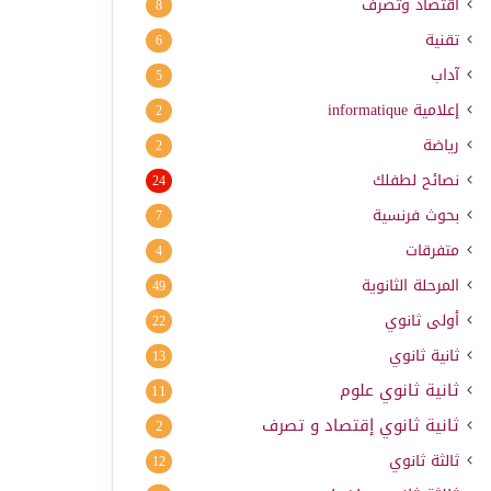
اقتصاد وتصرف
8
تقنية
6
آداب
5
إعلامية
informatique
2
رياضة
2
نصائح لطفلك
24
بحوث فرنسية
7
متفرقات
4
المرحلة الثانوية
49
أولى ثانوي
22
ثانية ثانوي
13
ثانية ثانوي علوم
11
ثانية ثانوي إقتصاد و تصرف
2
ثالثة ثانوي
12