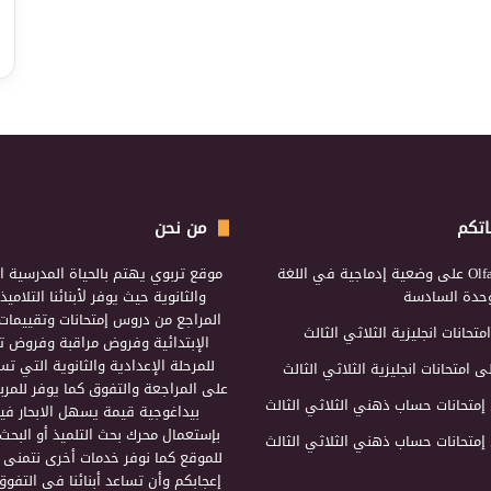
اتكم
من نحن
Olf
على
وضعية إدماجية في اللغة
موقع تربوي يهتم بالحياة المدرسية ال
لوحدة السادسة
والثانوية حيث يوفر لأبنائنا التلامي
المراجع من دروس إمتحانات وتقييمات 
امتحانات انجليزية الثلاثي الثالث
الإبتدائية وفروض مراقبة وفروض تأ
للمرحلة الإعدادية والثانوية التي ت
ى
امتحانات انجليزية الثلاثي الثالث
على المراجعة والتفوق كما يوفر للمرب
إمتحانات حساب ذهني الثلاثي الثالث
بيداغوجية قيمة يسهل الابحار فيه
بإستعمال محرك بحث التلميذ أو البحث
إمتحانات حساب ذهني الثلاثي الثالث
للموقع كما نوفر خدمات أخرى نتمنى 
إعجابكم وأن تساعد أبنائنا في التفوق