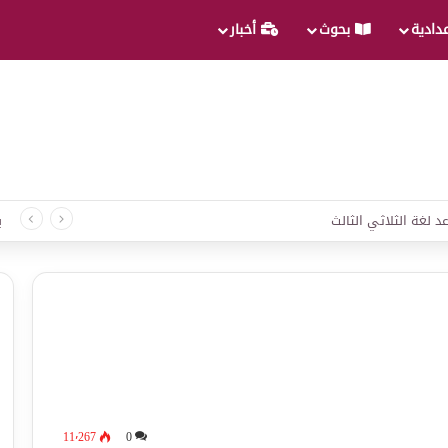
عدادية
بحوث
أخبار
د لغة الثلاثي الثالث
ب
11٬267
0