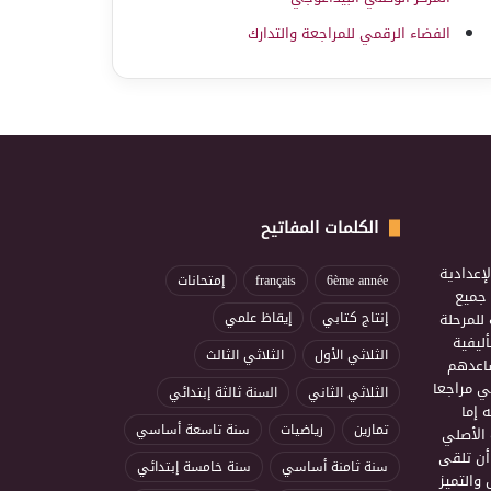
الفضاء الرقمي للمراجعة والتدارك
الكلمات المفاتيح
إعدادية
6ème année
français
إمتحانات
ذ جميع
للمرحلة
إنتاج كتابي
إيقاظ علمي
ليفية
الثلاثي الأول
الثلاثي الثالث
ساعدهم
ي مراجعا
الثلاثي الثاني
السنة ثالثة إبتدائي
 إما
تمارين
رياضيات
سنة تاسعة أساسي
 الأصلي
أن تلقى
سنة ثامنة أساسي
سنة خامسة إبتدائي
 والتميز