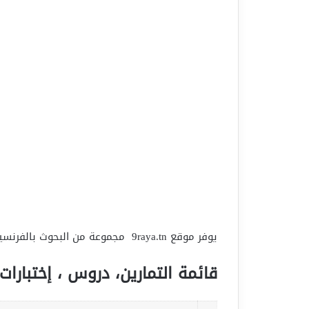
يوفر موقع 9raya.tn مجموعة من البحوث بالفرنسية لجميع الأقسام
قائمة التمارين، دروس ، إختبارات 