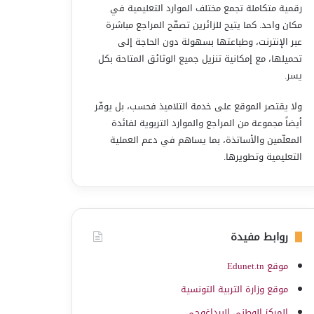
رقمية متكاملة تجمع مختلف الموارد التعليمية في
مكان واحد. كما يتيح للزائرين تصفّح المراجع مباشرة
عبر الإنترنت، وطباعتها بسهولة دون الحاجة إلى
تحميلها، مع إمكانية تنزيل جميع الوثائق المتاحة بكل
يسر.
ولا يقتصر الموقع على خدمة التلاميذ فحسب، بل يوفّر
أيضاً مجموعة من المراجع والموارد التربوية لفائدة
المعلّمين والأساتذة، بما يساهم في دعم العملية
التعليمية وتطويرها.
روابط مفيدة
موقع Edunet.tn
موقع وزارة التربية التونسية
المركز الوطني البيداغوجي