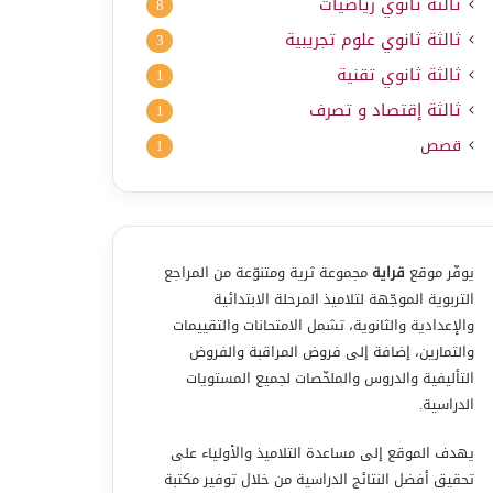
ثالثة ثانوي رياضيات
8
ثالثة ثانوي علوم تجريبية
3
ثالثة ثانوي تقنية
1
ثالثة إقتصاد و تصرف
1
قصص
1
يوفّر موقع
قراية
مجموعة ثرية ومتنوّعة من المراجع
التربوية الموجّهة لتلاميذ المرحلة الابتدائية
والإعدادية والثانوية، تشمل الامتحانات والتقييمات
والتمارين، إضافة إلى فروض المراقبة والفروض
التأليفية والدروس والملخّصات لجميع المستويات
الدراسية.
يهدف الموقع إلى مساعدة التلاميذ والأولياء على
تحقيق أفضل النتائج الدراسية من خلال توفير مكتبة